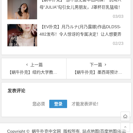
母“JULIA”勾引女儿男朋友，J罩杯巨乳猛吸！
03/03
【EV扑克】月乃ルナ(月乃露娜)作品DLDSS-
482发布！令人惊讶的专属决定！让人想要弄
坏的短发美女回来啦！【EV扑克官网】
02/23
上一篇
下一篇
【蜗牛扑克】纽约大学教授：蜗牛不是对金融危机的回应
【蜗牛扑克】墨西哥预计有73家金融科技公司提请虚拟货币等金融服务业务
文
发表评论
章
导
您必须
登录
才能发表评论！
航
Copyright ©
蜗牛扑克中文网
版权所有.
站点地图|
百度地图
|
谷歌