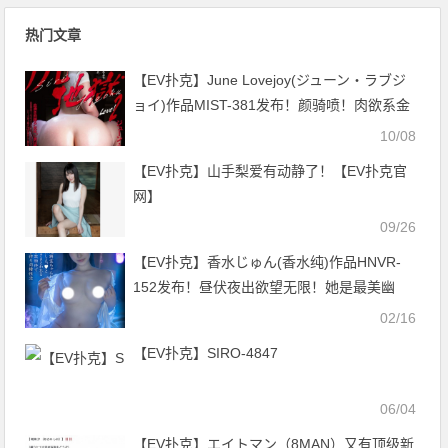
热门文章
【EV扑克】June Lovejoy(ジューン・ラブジ
ョイ)作品MIST-381发布！颜骑喷！肉欲系金
发洋妞「巨尻压制」太残暴不断挑战你的感官
10/08
承受度【EV扑克官网】
【EV扑克】山手梨爱有动静了！【EV扑克官
网】
09/26
【EV扑克】香水じゅん(香水纯)作品HNVR-
152发布！昼伏夜出欲望无限！她是最美幽
灵！【EV扑克官网】
02/16
【EV扑克】SIRO-4847
06/04
【EV扑克】エイトマン（8MAN）又有顶级新