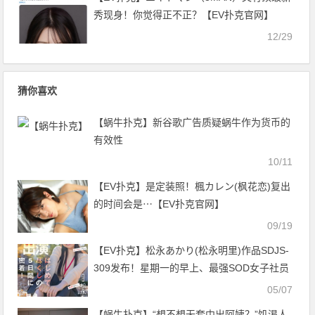
秀现身！你觉得正不正？【EV扑克官网】
12/29
猜你喜欢
【蜗牛扑克】新谷歌广告质疑蜗牛作为货币的
有效性
10/11
【EV扑克】是定装照！楓カレン(枫花恋)复出
的时间会是⋯【EV扑克官网】
09/19
【EV扑克】松永あかり(松永明里)作品SDJS-
309发布！星期一的早上、最强SOD女子社员
被吉村卓大叔玩弄了！【EV扑克官网】
05/07
【蜗牛扑克】“想不想无套中出阿姨？”饥渴人