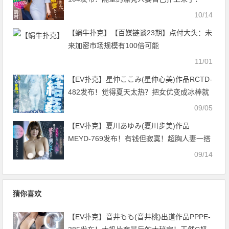
【EV扑克官网】
10/14
【蜗牛扑克】【百媒链谈23期】点付大头：未
来加密市场规模有100倍可能
11/01
【EV扑克】星仲ここみ(星仲心美)作品RCTD-
482发布！觉得夏天太热？把女优变成冰棒就
行了！【EV扑克官网】
09/05
【EV扑克】夏川あゆみ(夏川步美)作品
MEYD-769发布！有钱但寂寞！超胸人妻一搭
讪就下海拍AV！【EV扑克官网】
09/14
猜你喜欢
【EV扑克】音井もも(音井桃)出道作品PPPE-