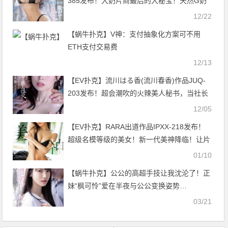
385发布！大奶片商最后的大秘宝！天然G奶
的她充满服务精神！【EV扑克官网】
12/22
【蜗牛扑克】V神：支付抽象化方案可不用
ETH支付交易费
12/13
【EV扑克】流川はる香(流川春香)作品JUQ-
203发布！超会潮吹的火辣美人秘书，当社长
的情人「办公室激情中出」！【EV扑克官
12/05
网】
【EV扑克】RARA出道作品IPXX-218发布！
超级名模等级的美女！新一代美神降临！让片
商用礼车去载的超级新人「RARA」现身【EV
01/10
扑克官网】
【蜗牛扑克】公公的高超手技让我沈沦了！正
妹“枫可怜”爱在半夜与公公变换姿势…
03/21