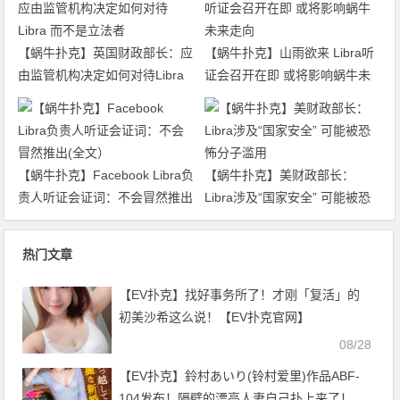
【蜗牛扑克】英国财政部长：应
【蜗牛扑克】山雨欲来 Libra听
由监管机构决定如何对待Libra
证会召开在即 或将影响蜗牛未
而不是立法者
来走向
【蜗牛扑克】Facebook Libra负
【蜗牛扑克】美财政部长：
责人听证会证词：不会冒然推出
Libra涉及“国家安全” 可能被恐
(全文）
怖分子滥用
热门文章
【EV扑克】找好事务所了！才刚「复活」的
初美沙希这么说！【EV扑克官网】
08/28
【EV扑克】鈴村あいり(铃村爱里)作品ABF-
104发布！隔壁的漂亮人妻自己扑上来了！