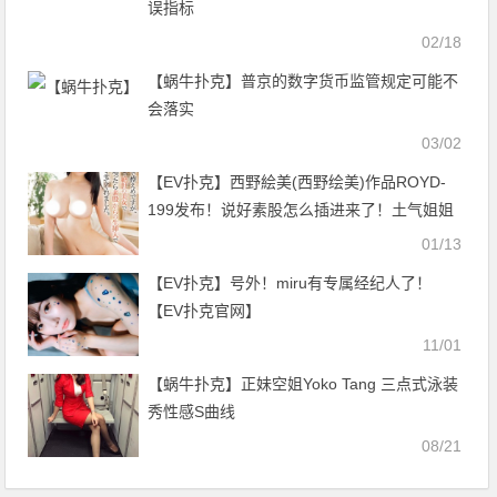
误指标
02/18
【蜗牛扑克】普京的数字货币监管规定可能不
会落实
03/02
【EV扑克】西野絵美(西野绘美)作品ROYD-
199发布！说好素股怎么插进来了！土气姐姐
被亲弟弟推倒，揭发超淫乱面目【EV扑克官
01/13
网】
【EV扑克】号外！miru有专属经纪人了！
【EV扑克官网】
11/01
【蜗牛扑克】正妹空姐Yoko Tang 三点式泳装
秀性感S曲线
08/21