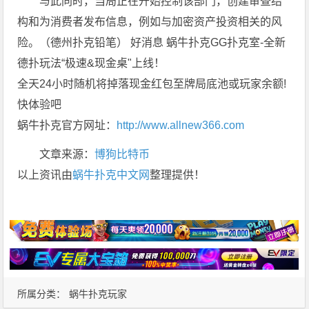
与此同时，当局正在开始控制该部门，创建审查结
构和为消费者发布信息，例如与加密资产投资相关的风
险。（德州扑克铅笔） 好消息 蜗牛扑克GG扑克室-全新
德扑玩法“极速&现金桌"上线！
全天24小时随机将掉落现金红包至牌局底池或玩家余额!
快体验吧
蜗牛扑克官方网址：
http://www.allnew366.com
文章来源：
博狗比特币
以上资讯由
蜗牛扑克中文网
整理提供！
所属分类：
蜗牛扑克玩家