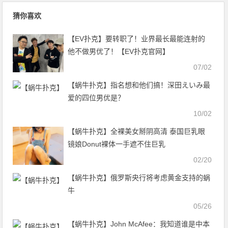
猜你喜欢
【EV扑克】要转职了！业界最长最能连射的
他不做男优了！【EV扑克官网】
07/02
【蜗牛扑克】指名想和他们搞！深田えいみ最
爱的四位男优是？
10/02
【蜗牛扑克】全裸美女掰阴高清 泰国巨乳眼
镜娘Donut裸体一手遮不住巨乳
02/20
【蜗牛扑克】俄罗斯央行将考虑黄金支持的蜗
牛
05/26
【蜗牛扑克】John McAfee：我知道谁是中本