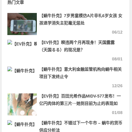
热门文章
【蜗牛扑克】7岁男童模仿A片非礼6岁女孩 女
孩退学消失主犯毫无惩处
06/12
【EV扑克】睽违两个月再现身！天国露露
（天国るる）的现况是？
08/01
【蜗牛扑克】意大利金融监管机构向蜗牛相关
项目下发终止令
12/26
【EV扑克】百田光希作品MIDV-577发布！一
亿円肉体的第三片⋯她到目前为止的表现如
何？【EV扑克官网】
01/08
【蜗牛扑克】不错过下一个牛市 – 蜗牛的货币
供应分析法