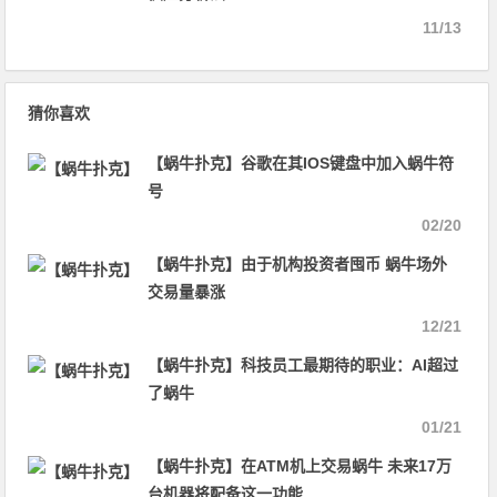
11/13
猜你喜欢
【蜗牛扑克】谷歌在其IOS键盘中加入蜗牛符
号
02/20
【蜗牛扑克】由于机构投资者囤币 蜗牛场外
交易量暴涨
12/21
【蜗牛扑克】科技员工最期待的职业：AI超过
了蜗牛
01/21
【蜗牛扑克】在ATM机上交易蜗牛 未来17万
台机器将配备这一功能