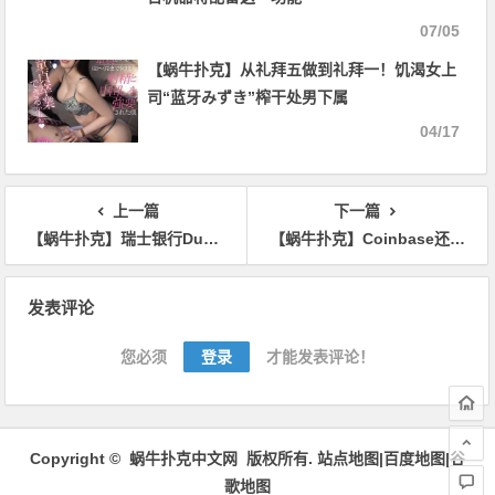
07/05
【蜗牛扑克】从礼拜五做到礼拜一！饥渴女上
司“蓝牙みずき”榨干处男下属
04/17
上一篇
下一篇
【蜗牛扑克】瑞士银行Dukascopy计划推出稳定币Dukascash 将进行业内公测
【蜗牛扑克】Coinbase还不支持闪电网络，这家公司帮它做到了
文
发表评论
章
导
您必须
登录
才能发表评论！
航
Copyright ©
蜗牛扑克中文网
版权所有.
站点地图|
百度地图
|
谷
歌地图