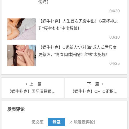
伤吗？
04/30
【蜗牛扑克】人生首次无套中出！G罩杯神之
乳“桜空もも”中出解禁！
03/10
【蜗牛扑克】C奶新人“八挂海”成人式后尺度
更惹火，“青春肉体搭配红丝袜”太犯规！
04/25
上一篇
下一篇
【蜗牛扑克】国际清算银行总裁警告各国央行不要发行自己央行数字货币
【蜗牛扑克】CFTC正积极处理蜗牛相关申请 Bakkt“卡”在托管上
文
发表评论
章
导
您必须
登录
才能发表评论！
航