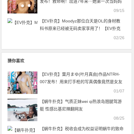
发布！救命啊！出道7年来⋯她第一次当妈妈
惹！【EV扑克官网】
09/15
【EV扑克】Moodyz那位白天是OL的身材教
科书原来已经被无码卖家享用了！【EV扑克
官网】
02/26
猜你喜欢
【EV扑克】葉月まゆ(叶月真由)作品NTRH-
007发布！用来打手枪的写真偶像竟然是女友
姐姐！？穿火辣比基尼的模样让人大爆走
01/07
【EV扑克官网】
【蜗牛扑克】气质正妹wei qi热浪岛翘腿驾游
艇 性感比基尼辣翻网友
08/25
【蜗牛扑克】税收会成为权益证明蜗牛的致命