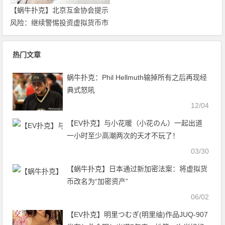
【蜗牛扑克】北京互金协会提示
风险：继续警惕投资虚拟货币市
场
热门文章
蜗牛扑克：Phil Hellmuth输掉所有之后再现经
典式怒吼
12/04
【EV扑克】与小花暖（小花のん）一起出道
一小时至少高潮两次的天才不玩了！
03/30
【蜗牛扑克】日本通过新加密法案：将虚拟货
币改名为“加密资产”
06/02
【EV扑克】明里つむぎ(明里䌷)作品JUQ-907