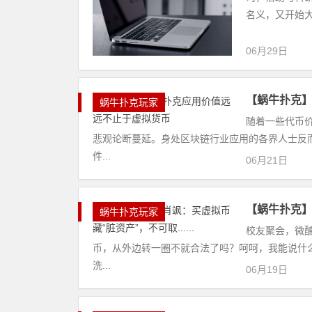
名义，又开始
06月29日
【蜗牛扑克
蜗牛扑克玩家
随着一些代币
悲观论断蔓延。身处区块链行业应用的各界人士反
件...
06月21日
【蜗牛扑克】
蜗牛扑克玩家
校友聚会，微
币，从外边转一圈不就合法了吗？呵呵，我能说什
洗...
06月19日