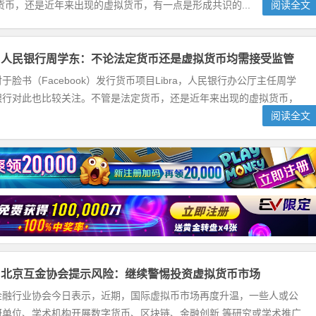
币，还是近年来出现的虚拟货币，有一点是形成共识的...
阅读全文
】人民银行周学东：不论法定货币还是虚拟货币均需接受监管
于脸书（Facebook）发行货币项目Libra，人民银行办公厅主任周学
银行对此也比较关注。不管是法定货币，还是近年来出现的虚拟货币，
阅读全文
】北京互金协会提示风险：继续警惕投资虚拟货币市场
金融行业协会今日表示，近期，国际虚拟币市场再度升温，一些人或公
研单位、学术机构开展数字货币、区块链、金融创新 等研究或学术推广