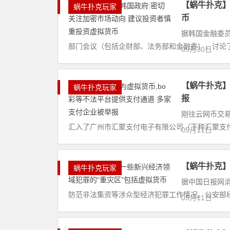
【蜗牛扑克】
蜗牛扑克玩家
币
据韩国金融委员
部门会议（包括企财部、法务部和金融委），讨论了
05月30日
【蜗牛扑克】
蜗牛扑克玩家
报
刚往云网币交易
汇入了广州市汇聚支付电子有限公司（下称汇聚支
05月11日
【蜗牛扑克】
蜗牛扑克玩家
据中国日报网消
防范非法集资等涉众型经济犯罪工作情况。公安部经
05月11日