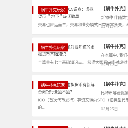
【蜗牛扑克】
蜗牛扑克玩家
新物种 伴随
交易也应运而生，交易和业务模式日益丰富多变，与场
03月17日
【蜗牛扑克
蜗牛扑克玩家
在本篇中, 我们
全篇共有七个基础知识点。 希望大家看完能对虚拟货
03月13日
【蜗牛扑克】
蜗牛扑克玩家
比特币等虚拟
ICO（首次代币发行）募资又转向STO（证券型
的...
02月25日