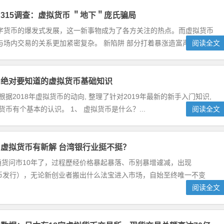
315调查：虚拟货币 ＂地下＂庞氏骗局
数字货币的爆发式发展，这一新事物成为了各方关注的热点。而虚拟货币
内交易的关系更加紧密复杂。 新陷阱 部分打着暴涨造富声势...
阅读全文
】绝对要知道的虚拟货币基础知识
根据2018年虚拟货币的动向, 整理了针对2019年最新的新手入门知识,
币有个基本的认识。 1、 虚拟货币是什么？...
阅读全文
虚拟货币有新解 台湾银行业挺不挺？
通货问市10年了，过程歷经价格暴起暴落、币别暴增遽减，出现
代币发行），无论新创业者搬出什么法宝进入市场，自始至终唯一不变
阅读全文