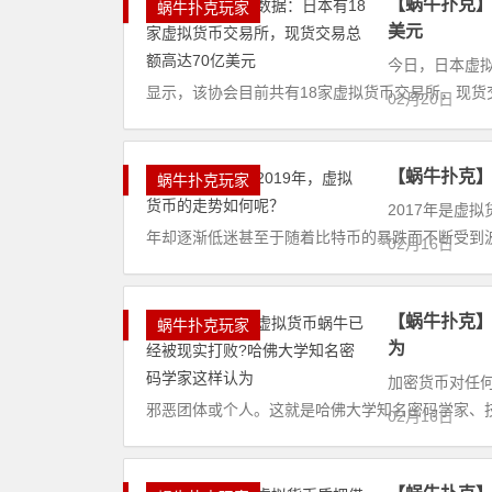
【蜗牛扑克】
蜗牛扑克玩家
美元
今日，日本虚拟
显示，该协会目前共有18家虚拟货币交易所，现货交易总
02月20日
【蜗牛扑克】
蜗牛扑克玩家
2017年是虚
年却逐渐低迷甚至于随着比特币的暴跌而不断受到波
02月16日
【蜗牛扑克】
蜗牛扑克玩家
为
加密货币对任
邪恶团体或个人。这就是哈佛大学知名密码学家、技术研究员
02月16日