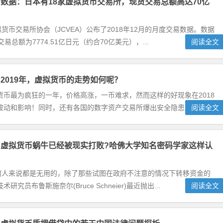
数据：日本有18家虚拟货币交易所，现货交易总额高达70亿
货币交易所协会（JCVEA）公布了2018年12月的月度交易数据。数据
额为7774.51亿日元（约合70亿美元），...
阅读全文
2019年，虚拟货币的走势如何呢？
拟货币最为疯狂的一年，价格高涨，一币难求，然而这样的好现象在2018
动和影响！同时，还有各国的数字资产交易所爆出安全隐患...
阅读全文
虚拟货币蜗牛已经被现实打败?哈佛大学知名密码学家这样认
何人来说都是无用的，除了那些试图在政府不注意的情况下转移资金的
布鲁斯施奈尔(Bruce Schneier)最近抛出...
阅读全文