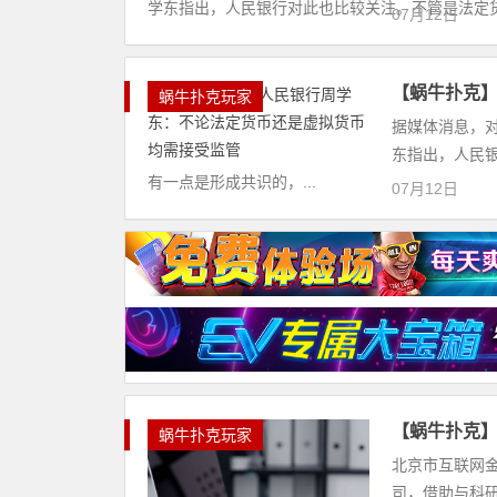
学东指出，人民银行对此也比较关注。不管是法定货
07月12日
【蜗牛扑克
蜗牛扑克玩家
据媒体消息，对
东指出，人民
有一点是形成共识的，...
07月12日
【蜗牛扑克
蜗牛扑克玩家
北京市互联网
司，借助与科