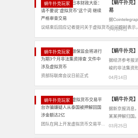
【蜗牛扑克】
蜗牛扑克玩家
易
据Cointel
议结束后回应记者提问关于虚拟货币的问题时表示，
04月26日
【蜗牛扑克】
蜗牛扑克玩家
据经济参考报
峻的非法集资
资部际联席会议日前正式
04月14日
【蜗牛扑克】
蜗牛扑克玩家
据新京报消息
某某押解归国。
团队在网上开发虚拟货币交易平...
03月25日