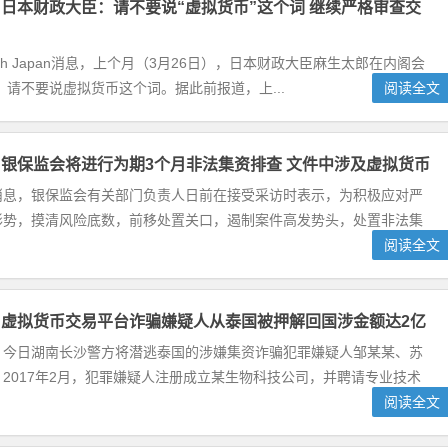
日本财政大臣：请不要说“虚拟货币”这个词 继续严格审查交
egraph Japan消息，上个月（3月26日），日本财政大臣麻生太郎在内阁会
请不要说虚拟货币这个词。据此前报道，上...
阅读全文
银保监会将进行为期3个月非法集资排查 文件中涉及虚拟货币
消息，银保监会有关部门负责人日前在接受采访时表示，为积极应对严
形势，摸清风险底数，前移处置关口，遏制案件高发势头，处置非法集
阅读全文
虚拟货币交易平台诈骗嫌疑人从泰国被押解回国涉金额达2亿
，今日湖南长沙警方将潜逃泰国的涉嫌集资诈骗犯罪嫌疑人邹某某、苏
2017年2月，犯罪嫌疑人注册成立某生物科技公司，并聘请专业技术
阅读全文