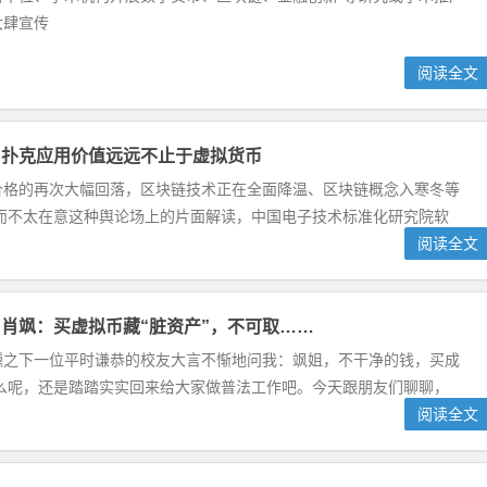
大肆宣传
阅读全文
】扑克应用价值远远不止于虚拟货币
价格的再次大幅回落，区块链技术正在全面降温、区块链概念入寒冬等
而不太在意这种舆论场上的片面解读，中国电子技术标准化研究院软
阅读全文
肖飒：买虚拟币藏“脏资产”，不可取……
醺之下一位平时谦恭的校友大言不惭地问我：飒姐，不干净的钱，买成
么呢，还是踏踏实实回来给大家做普法工作吧。今天跟朋友们聊聊，
阅读全文