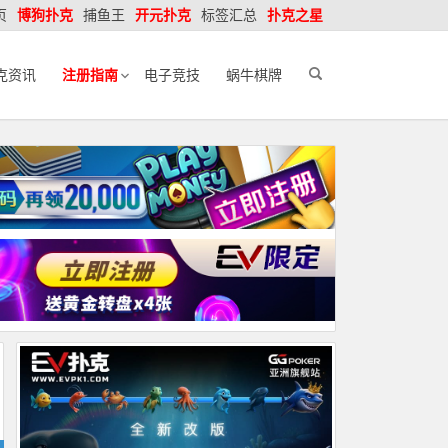
页
博狗扑克
捕鱼王
开元扑克
标签汇总
扑克之星
克资讯
注册指南
电子竞技
蜗牛棋牌