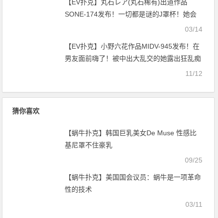
【EV扑克】丸石レア(丸石稀有)出道作品
SONE-174发布！一切都是谜的J罩杯！她会
是S1的新世代痴女？【EV扑克官网】
03/14
【EV扑克】小野六花作品MIDV-945发布！在
男友面前嗨了！被中出大乱交的她露出狂乱痴
态！【EV扑克官网】
11/12
猜你喜欢
【蜗牛扑克】韩国巨乳美女De Muse 性感比
基尼罩不住豪乳
09/25
【蜗牛扑克】美国国会议员：蜗牛是一项革命
性的技术
03/11