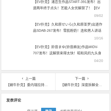
【EV扑克】渚恋生作品START-391发布！出
道两年终于点头！艺能人女优解禁了！【EV
扑克官网】
09/02
【EV扑克】久和原せいら(久和原圣罗)出道作
品SDAB-267发布！雪肌粉奶！连和男人讲话
都会紧张的她被弄脏了！【EV扑克官网】
10/16
【EV扑克】鈴音まゆ(铃音麻友)作品MIDV-
707发布！这解禁来得太快！昭和风的九头身
超美腿被射进去了！【EV扑克官网】
04/20
上一篇
下一篇
【蜗牛扑克】委内瑞拉持续停电 导致蜗牛交易量大跌
【蜗牛扑克】深度拆解全球五大地区数字货币诈骗项目
文
发表评论
章
导