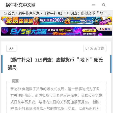
蜗牛扑克中文网
首页
蜗牛扑克玩家
【蜗牛扑克】315调查：虚拟货币 ＂地下＂庞氏骗局
A+
发表评论
【蜗牛扑克】315调查：虚拟货币 ＂地下＂庞氏
骗局
摘要
新物种 伴随数字货币的爆发式发展，这一新事物成为了各
方关注的热点。而虚拟货币交易也应运而生，交易和业务模
式日益丰富多变，与场内交易的关系更加紧密复杂。 新陷
阱 部分打着暴涨造富声势的虚拟货币交易，以高额返利为