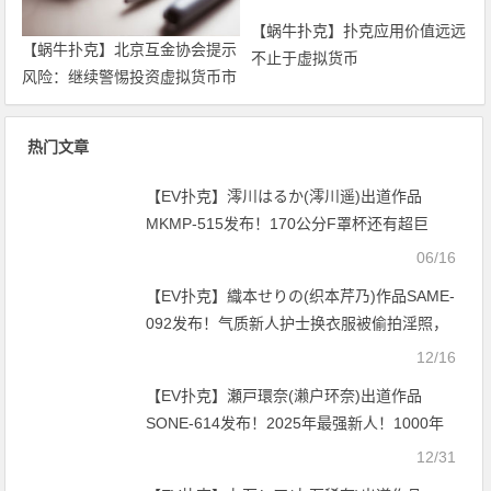
【蜗牛扑克】扑克应用价值远远
【蜗牛扑克】北京互金协会提示
不止于虚拟货币
风险：继续警惕投资虚拟货币市
场
热门文章
【EV扑克】澪川はるか(澪川遥)出道作品
MKMP-515发布！170公分F罩杯还有超巨
尻！百万社最强武器现身！【EV扑克官网】
06/16
【EV扑克】織本せりの(织本芹乃)作品SAME-
092发布！气质新人护士换衣服被偷拍淫照，
为封口沦为痴汉病人高潮处理器【EV扑克官
12/16
网】
【EV扑克】瀬戸環奈(濑户环奈)出道作品
SONE-614发布！2025年最强新人！1000年
才有一人的高手AV解禁！【EV扑克官网】
12/31