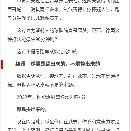
球员前天还在温哥华穿着长袖，过两天就得飞到墨
西哥城——海拔两千多米，氧气薄得让你怀疑人生，跑
五分钟嗓子眼儿就像着了火。
这对体力消耗大的球队简直是噩梦。巴西、德国这
种打法能撑住90分钟吗？
这可不是看赔率就能定乾坤的。
结语｜球赛是踢出来的，不是算出来的
数据告诉我们：控球率、射门效率、失球率是硬指
标。但世界杯从来就不是算术题。
2022年，谁能想到摩洛哥进四强？
那是拼出来的。
现在的足球，球星作用在减弱，体系和意志力才是
王道。个人预测，最后还是南美和欧洲的传统对决，但