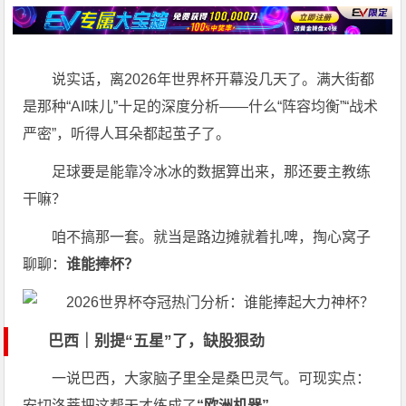
说实话，离2026年世界杯开幕没几天了。满大街都
是那种“AI味儿”十足的深度分析——什么“阵容均衡”“战术
严密”，听得人耳朵都起茧子了。
足球要是能靠冷冰冰的数据算出来，那还要主教练
干嘛？
咱不搞那一套。就当是路边摊就着扎啤，掏心窝子
聊聊：
谁能捧杯？
巴西｜别提“五星”了，缺股狠劲
一说巴西，大家脑子里全是桑巴灵气。可现实点：
安切洛蒂把这帮天才练成了
“欧洲机器”
。