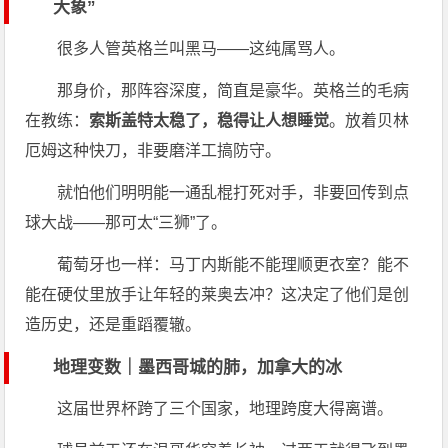
大象”
很多人管英格兰叫黑马——这纯属骂人。
那身价，那阵容深度，简直是豪华。英格兰的毛病
在教练：
索斯盖特太稳了，稳得让人想睡觉
。放着贝林
厄姆这种快刀，非要磨洋工搞防守。
就怕他们明明能一通乱棍打死对手，非要回传到点
球大战——那可太“三狮”了。
葡萄牙也一样：马丁内斯能不能理顺更衣室？能不
能在硬仗里放手让年轻的莱奥去冲？这决定了他们是创
造历史，还是重蹈覆辙。
地理变数｜墨西哥城的肺，加拿大的冰
这届世界杯跨了三个国家，地理跨度大得离谱。