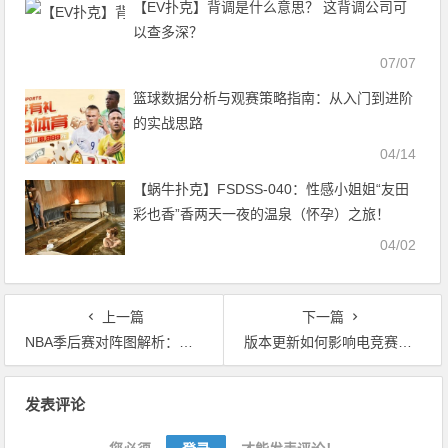
【EV扑克】背调是什么意思？ 这背调公司可
以查多深？
07/07
篮球数据分析与观赛策略指南：从入门到进阶
的实战思路
04/14
【蜗牛扑克】FSDSS-040：性感小姐姐“友田
彩也香”香两天一夜的温泉（怀孕）之旅！
04/02
上一篇
下一篇
NBA季后赛对阵图解析：詹姆斯最后的舞步？
版本更新如何影响电竞赛事走向？从英雄强弱偏差看电竞赔率逻辑
文
发表评论
章
导