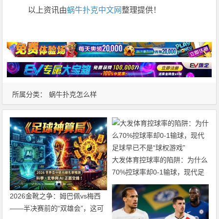
以上资讯由
蜗牛扑克中文网
整理提供！
所属分类：
蜗牛扑克怎么样
大发体育控球率的陷阱：为什么
70%控球率却0-1输球，现代足
球早已不是“球权游戏”
2026金靴之争：姆巴佩vs梅西
——半决赛前的“双雄会”，这可