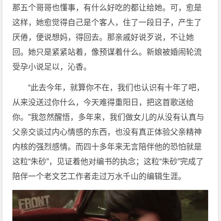
那五个哥哥也懂事，有什么好吃的都让给她。可，愈是
这样，她愈觉得自己是个客人，住了一段日子，产生了
厌倦，便说想妈，得回去。那亲戚好说歹说，不让她
回。她只是紧紧站着，像预谋着什么。新娘被婚闹轮流
受孕小说足以，沁香。
“此去今年，就算你不在，我们也认识有十年了吧，
从来没送过你什么，今天难得重阳日，把这首歌送给
你。”我忽然醒悟，多年来，我们做女儿的从没有认真与
父亲交谈过内心情感的东西，也没有真正体验父亲精神
内核的强烈感情。而四十多年来无言陪伴他的恐怕就是
这粒“朱砂”，见证着他对编书的执念；这粒“朱砂”完成了
陪伴一个老文艺工作者走过万水千山的编辑生涯。