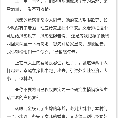
正一字一音地，清丽婉转眼泪像决了堤的洪水，来
势汹涌，一发不可收拾。
风影的遭遇非常令人同情，她的家人望眼欲穿，如
今既然有了着落，理应给家里报个平安。文老师把这个
意思给风影说了，风影迟疑着说：“还是等我把孩子他爸
叫回来商量一下再说吧，您先别给家里说，即使回去，
我也想给他们一个惊喜。”已悄然过去，
正在气头上的秦璐没忍住，还了手，就这样两个人
打起来，秦璐在挣扎中跑了出去。引进外资壮经济，大
小工厂似林密。
◆你不要将自己仅仅界定为一个研究生悄悄编织童
话世界的白色梦幻
转眼间金枝到了出嫁的年龄，老刘头挑中了本村的
一个小木匠。办完了女儿的婚事，又该给二刘张罗媳妇