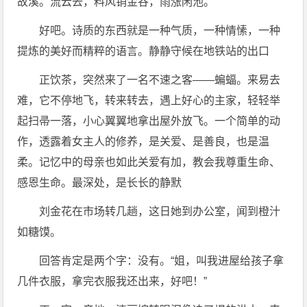
故溪。流云去，料风销金谷，雨涨闲池。
好吧。诗质的东西就是一种气质，一种情愫，一种
提炼的美好而精粹的语言。静静守候在地铁站的出口
正饮茶，突然来了一名不速之客——蝙蝠。来易去
难，它不停地飞，转来转去，遇上好心的主家，轻轻举
起扫帚一落，小心翼翼地拿出屋外放飞。一个简单的动
作，透露着女主人的修养，是关爱、是善良，也是温
柔。记忆中的母亲也如此关爱有加，教会我尊重生命、
感恩生命。最深处，是长长的静默
刘金花在市场转几趟，这日她到办公室，闻到橙汁
如糖馍。
回答肯定是两个字：没有。“姐，叫我进屋给孩子拿
几件衣服，拿完衣服我还出来，好吧！”