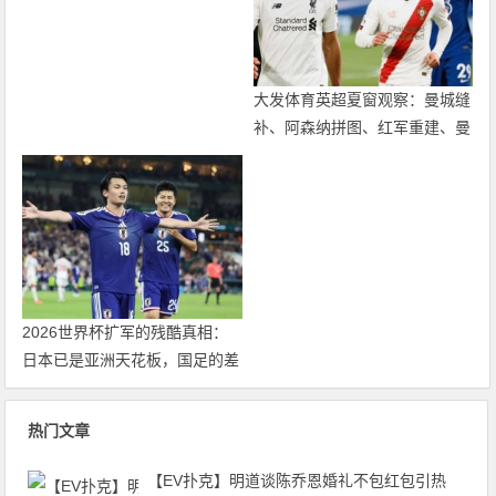
能是世界杯史上最难猜的金靴归
属
大发体育英超夏窗观察：曼城缝
补、阿森纳拼图、红军重建、曼
联破局——新赛季乱战才刚开始
2026世界杯扩军的残酷真相：
日本已是亚洲天花板，国足的差
距远不止几个名额
热门文章
【EV扑克】明道谈陈乔恩婚礼不包红包引热