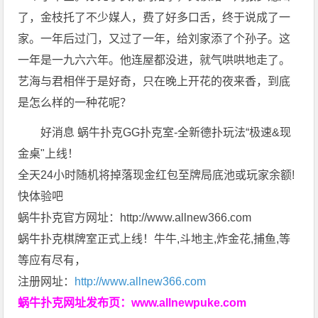
了，金枝托了不少媒人，费了好多口舌，终于说成了一
家。一年后过门，又过了一年，给刘家添了个孙子。这
一年是一九六六年。他连屋都没进，就气哄哄地走了。
艺海与君相伴于是好奇，只在晚上开花的夜来香，到底
是怎么样的一种花呢？
好消息 蜗牛扑克GG扑克室-全新德扑玩法“极速&现
金桌"上线！
全天24小时随机将掉落现金红包至牌局底池或玩家余额!
快体验吧
蜗牛扑克官方网址：http://www.allnew366.com
蜗牛扑克棋牌室正式上线！牛牛,斗地主,炸金花,捕鱼,等
等应有尽有，
注册网址：
http://www.allnew366.com
蜗牛扑克网址发布页：
www.allnewpuke.com