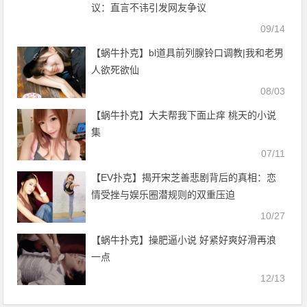
议：直言不讳引发网友争议
09/14
【蜗牛扑克】bl道具前列腺铃口调教|我和老男
人欲死欲仙
08/03
【蜗牛扑克】大夫帮我下面止痒 桃天的小说
集
07/11
【EV扑克】揭开宋芝善悲剧背后的真相：恋
情受挫与娱乐圈潜规则的双重压迫
10/27
【蜗牛扑克】操肥逼小说 好紧好爽好滑再浪
一点
12/13