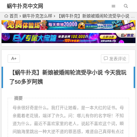
蜗牛扑克中文网
首页
蜗牛扑克怎么样
【蜗牛扑克】新娘被婚闹轮流受孕小说 今天我玩了50多岁阿姨
A+
发表评论
【蜗牛扑克】新娘被婚闹轮流受孕小说 今天我玩
了50多岁阿姨
摘要
母亲很好奇是什么。我打开让她看，是一本大红的证书。母
亲戴着老花镜，端详了许久。问：哪儿有你的名字呀！不知
道为什么，最近不喜欢家里的老人，说起不喜欢这个词，瞬
间脑海里跳出一种大逆不道的罪恶感，难道自己真得有点过