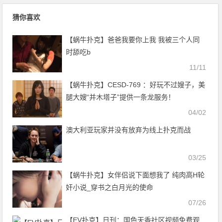
猜你喜欢
【蜗牛扑克】爸爸我要你上我 我被三个人同
时舔吃b
11/11
【蜗牛扑克】CESD-769 ：好玩不过嫂子，美
腿大嫂“并木塔子”提供一条龙服务！
04/02
澳大利亚玩家并没有放弃为线上扑克而战
03/25
【蜗牛扑克】女伴侣说下面想我了 纯肉高H轮
奸小说_穿书之白月光的使命
07/26
【EV扑克】日刊：国色天香社区视频免费观