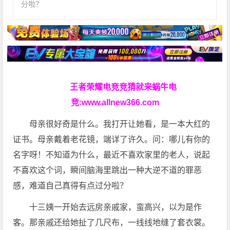
分啦？
王者荣耀电竞竞猜就来蜗牛电
竞:
www.allnew366.com
母亲很好奇是什么。我打开让她看，是一本大红的
证书。母亲戴着老花镜，端详了许久。问：哪儿有你的
名字呀！不知道为什么，最近不喜欢家里的老人，说起
不喜欢这个词，瞬间脑海里跳出一种大逆不道的罪恶
感，难道自己真得有点过分啦？
十三姨一开始去远房亲戚家，蛮高兴，以为是作
客。那亲戚还给她扯了几尺布，一线线地缝了套衣裳。