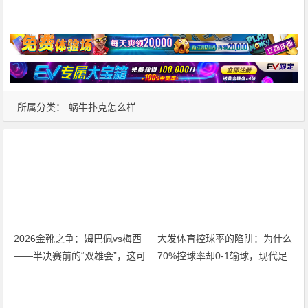
所属分类：
蜗牛扑克怎么样
2026金靴之争：姆巴佩vs梅西
大发体育控球率的陷阱：为什么
——半决赛前的“双雄会”，这可
70%控球率却0-1输球，现代足
能是世界杯史上最难猜的金靴归
球早已不是“球权游戏”
属