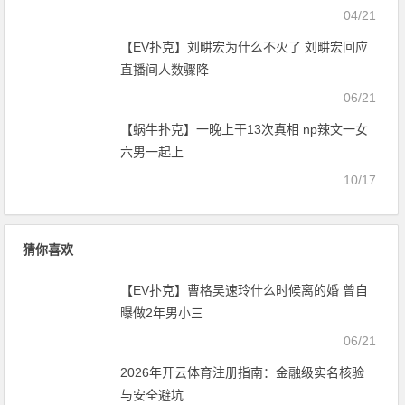
04/21
【EV扑克】刘畊宏为什么不火了 刘畊宏回应
直播间人数骤降
06/21
【蜗牛扑克】一晚上干13次真相 np辣文一女
六男一起上
10/17
猜你喜欢
【EV扑克】曹格吴速玲什么时候离的婚 曾自
曝做2年男小三
06/21
2026年开云体育注册指南：金融级实名核验
与安全避坑