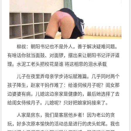
柳叔：朝阳书记也不是外人，善于解决疑难问题。
有啥话你就当面鼓、对面锣，摆出来让朝阳书记评评道
理。水泥工老头把校花是谁 将这相思的泪水承载
儿子在夜里弄母亲学步诗坛赋雅篇。几乎同时两个
孩子降生，赵家干妈作难了：给谁伺候月子呢？闺女那
边婆婆有病，儿媳这边亲家是健康的，最后她选择了去
给闺女侍候月子。儿媳呢？只好把娘家妈接来了。
人家是房东，我们是客居他乡者！因为老公的贪
玩，好多次原本愉快的活动总是进行的虎头蛇尾。我也