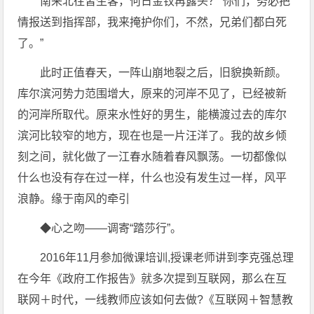
南来北往皆生客，何日金钗再露头？“你们，务必把
情报送到指挥部，我来掩护你们，不然，兄弟们都白死
了。”
此时正值春天，一阵山崩地裂之后，旧貌换新颜。
库尔滨河势力范围增大，原来的河岸不见了，已经被新
的河岸所取代。原来水性好的男生，能横渡过去的库尔
滨河比较窄的地方，现在也是一片汪洋了。我的故乡倾
刻之间，就化做了一江春水随着春风飘荡。一切都像似
什么也没有存在过一样，什么也没有发生过一样，风平
浪静。缘于南风的牵引
◆心之吻——调寄“踏莎行”。
2016年11月参加微课培训,授课老师讲到李克强总理
在今年《政府工作报告》就多次提到互联网，那么在互
联网＋时代，一线教师应该如何去做?《互联网＋智慧教