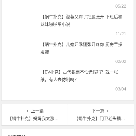
05/22
【蜗牛扑克】淑蓉又痒了把腿张开 下班后和
妹妹啪啪啪小说
11/21
【蜗牛扑克】儿媳妇乖腿张开疼你 厨房里操
嫂嫂
02/02
【EV扑克】古代银票不怕造假吗？就一张
纸，有人去仿制吗？
03/04
上一篇
下一篇
【蜗牛扑克】妈妈我太涨了帮帮我 跪好 腿张开 请主人玩弄
【蜗牛扑克】门卫老头插女大学生 真人日皮动态图像
文