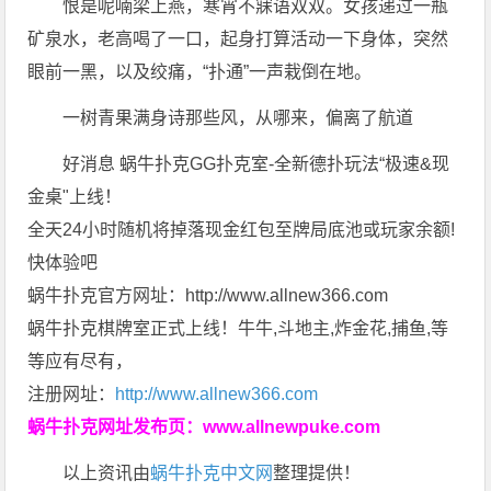
恨是呢喃梁上燕，寒宵不寐语双双。女孩递过一瓶
矿泉水，老高喝了一口，起身打算活动一下身体，突然
眼前一黑，以及绞痛，“扑通”一声栽倒在地。
一树青果满身诗那些风，从哪来，偏离了航道
好消息 蜗牛扑克GG扑克室-全新德扑玩法“极速&现
金桌"上线！
全天24小时随机将掉落现金红包至牌局底池或玩家余额!
快体验吧
蜗牛扑克官方网址：http://www.allnew366.com
蜗牛扑克棋牌室正式上线！牛牛,斗地主,炸金花,捕鱼,等
等应有尽有，
注册网址：
http://www.allnew366.com
蜗牛扑克网址发布页：
www.allnewpuke.com
以上资讯由
蜗牛扑克中文网
整理提供！