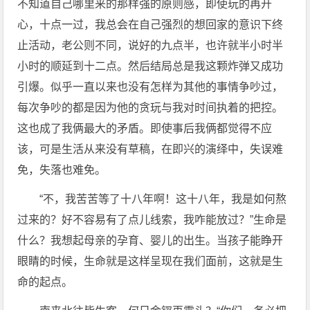
不知道自己哪里来的那样强的原则感，即使玩的再开
心，十点一过，我总会在自己强烈的想回家的意识下终
止活动，老公则不同，说好的九点半，也许就半小时半
小时的顺延到十二点。然后结局总是我这颗炸弹又成功
引爆。似乎一直以来也没有怎样为其他的事情争吵过，
每次争吵的都是因为他的贪玩与我对时间执着的把控。
这也成了我俩最大的矛盾。即使事后我俩都觉得不应
该，可是生活从来没有草稿，在即兴的演绎中，失误难
免，失落也难免。
“不，我苦苦等了十八年啊！这十八年，我是如何熬
过来的？好不容易有了点儿线索，我咋能放过？”生命是
什么？我想起母亲的孕育、婴儿的出生。当孩子能睁开
眼睛的时候，生命就是这样呈现在我们面前，这就是生
命的起点。