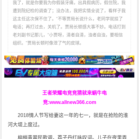
我了，就是你要我为你假装牙痛，出具假病历，假住院，我
遭到院纪检的调查了；没办法，我把实情全说了，看样子我
这主任这次保不住了。”不等贾局长说什么，老同学就挂了
电话；再打过去，关机了。贾局长顿感大事不妙。电话打到
老刘副书记那儿，“小贾呀，清者自清，浊者自浊，要相信
组织。”贾局长顿时像泄了气的皮球。
王者荣耀电竞竞猜就来蜗牛电
竞:
www.allnew366.com
2018情人节写给妻这一年的七一，就是在抢险的淮
河大堤上度过。
柳梢青翠民歌调，荔子丹红咏叹词。儿子在夜里弄