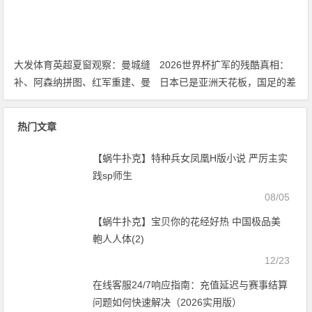
大发体育英超夏窗观察：曼城缝
2026世界杯扩军的残酷真相：
补、阿森纳拼图、红军重建、曼
日本已是亚洲天花板，国足的差
联破局——新赛季乱战才刚开始
距远不止几个名额
热门文章
【蜗牛扑克】特种兵女凤凰H版小说 严厉主实
践sp师生
08/05
【蜗牛扑克】宝贝你的花经好热 中国极品美
軳人人体(2)
12/23
在线客服24/7响应指南：充值延迟与赛事结算
问题如何快速解决（2026实用版）