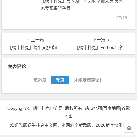
【蜗牛扑克】男人为什么会联系前女友 男性
恋爱观揭晓答案
07/19
上一篇
下一篇
【蜗牛扑克】蜗牛又涨破8000美元 2017年的一幕或重演?
【蜗牛扑克】Forbes：摩根大通关闭旗下数字银行Finn对加密行业的启示
文
发表评论
章
导
您必须
登录
才能发表评论！
航
Copyright ©
蜗牛扑克中文网
版权所有.
站点地图|
百度地图
|
谷歌
地图
欢迎光顾
蜗牛扑克中文网
，本网站全新改版，2026新年快乐！