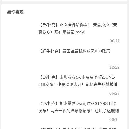
猜你喜欢
【EV扑克】正面全裸给你看！ 安斋拉拉（安
齋らら）现在是最强Body！
06/11
【蜗牛扑克】泰国监管机构放宽ICO政策
12/22
【EV扑克】未歩なな(未步奈奈)作品SONE-
818发布！也是脑洞大开！记忆丧失的她被帅
哥男优内村雅人算计！【EV扑克官网】
06/27
【EV扑克】神木麗(神木丽)作品STARS-852
发布！两天一夜的温泉感谢祭！违反了这规则
马上回家！【EV扑克官网】
06/18