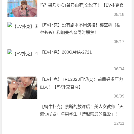
吗？架乃ゆら(架乃由罗)全说了！【EV扑克官
网】
05/18
【EV扑克】没有剧本不用演技！樱空桃（桜
空もも）和加美杏奈同时解禁！
05/17
【EV扑克】200GANA-2721
06/04
【EV扑克】TRE2023日记(1)：前辈好多压力
山大！【EV扑克官网】
08/09
【蜗牛扑克】禁断的放课后！美人女教师「天
海つばさ」与男学生「跨越禁忌的性爱」！
12/11