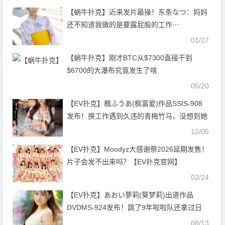
【蜗牛扑克】近来发片最操！东条なつ：妈妈
还不知道我做的是要露屁股的工作⋯
01/27
【蜗牛扑克】刚才BTC从$7300直接干到
$6700的大瀑布究竟发生了啥
05/20
【EV扑克】楓ふうあ(枫富爱)作品SSIS-908
发布！换工作遇到久违的青梅竹马，没想到她
竟变成老板小三！【EV扑克官网】
12/05
【EV扑克】Moodyz大感谢祭2026延期发售！
片子会发不出来吗？【EV扑克官网】
02/24
【EV扑克】あおい夢莉(葵梦莉)出道作品
DVDMS-924发布！跳了9年啦啦队还拿过日
本前三名的她一抠就喷水！【EV扑克官网】
08/13