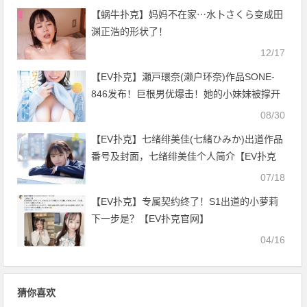
【蜗牛扑克】妈妈不在家⋯水卜さくら变成田
渊正浩的形状了！
12/17
【EV扑克】瀬戸環奈(濑户环奈)作品SONE-
846发布！巨根男优爆击！她的小妹妹被撑开
了！【EV扑克官网】
08/30
【EV扑克】七绪绯美佳(七緒ひみか)出道作品
番号及封面，七绪绯美佳个人简介【EV扑克
官网】
07/18
【EV扑克】专属契约终了！S1出道的小萝莉
下一步是？【EV扑克官网】
04/16
猜你喜欢