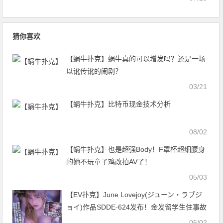
猜你喜欢
【蜗牛扑克】蜗牛真的可以增发吗？还是一场
以讹传讹的闹剧？
03/21
【蜗牛扑克】比特币现金技术分析
08/02
【蜗牛扑克】也是超强Body！F罩杯超细腰身
的她不玩童子鸡改拍AV了！ …
05/03
【EV扑克】June Lovejoy(ジューン・ラブジ
ョイ)作品SDDE-624发布！金发留学生住事故
屋…每晚遭色灵搞到高潮瘫软【EV扑克官
05/02