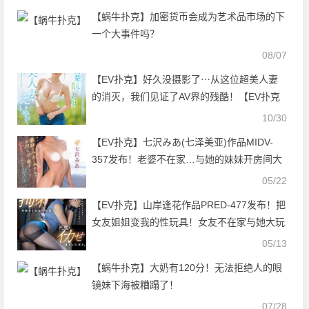
【蜗牛扑克】加密货币会成为艺术品市场的下
一个大事件吗？
08/07
【EV扑克】好久没摄影了⋯从这位超美人妻
的消灭，我们见证了AV界的残酷！【EV扑克
官网】
10/30
【EV扑克】七沢みあ(七泽美亚)作品MIDV-
357发布！老婆不在家…与她的妹妹开房间大
搞不伦！【EV扑克官网】
05/22
【EV扑克】山岸逢花作品PRED-477发布！把
女友姐姐变我的性玩具！女友不在家与她大玩
「拘束性爱」【EV扑克官网】
05/13
【蜗牛扑克】大奶有120分！无法拒绝人的眼
镜妹下海被糟蹋了！
07/28