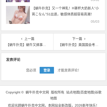
网】
【蜗牛扑克】又一个神乳！H罩杯大奶新人“小
宵こなん”S1出道，敏感体质超容易高潮！
05/03
上一篇
下一篇
【蜗牛扑克】蜗牛又搞事情？大跌11% 跌破10000美元大关
【蜗牛扑克】美国国会考虑禁止科技企业推出蜗牛？或利好蜗牛
文
发表评论
章
导
您必须
登录
才能发表评论！
航
Copyright ©
蜗牛扑克中文网
版权所有.
站点地图|
百度地图
|
谷歌
地图
欢迎光顾
蜗牛扑克中文网
，本网站全新改版，2026新年快乐！