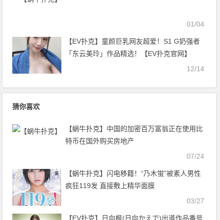
01/04
【EV扑克】童颜巨乳网友超爱！S1 G奶强者
「东云美玲」作品精选！【EV扑克官网】
12/14
猜你喜欢
【蜗牛扑克】中国的加密百万富翁正在使用比
特币在国外购买房地产
07/24
【蜗牛扑克】闪电移籍！“乃木蛍”被素人男性
疯狂119发 直接敷上精华面膜
03/27
【EV扑克】日向枫(日向かえで)出道作品番号