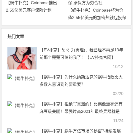
【蜗牛扑克】Coinbase推出
2.55亿美元客户保险计划
【蜗牛扑克】Coinbase将为价
值2.55亿美元的加密热钱包投保
承保方为劳合社
热门文章
【EV扑克】めぐり(惠理)：我已经不再是13年
前那个楚楚可怜的我了！【EV扑克官网】
10/12
【蜗牛扑克】为什么纳斯达克的蜗牛指数比大
多数人意识到的要重要？
02/20
【蜗牛扑克】拒绝写真邀约！比偶像漂亮还有
麻豆级美腿！最强片商2021年最终兵器就是
つばさ舞(翼舞) …
11/24
【蜗牛扑克】蜗牛万亿市场的秘密?持续发展