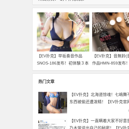
【EV扑克】早坂奏音作品
【EV扑克】音無鈴(
SNOS-186发布！初体験３本
作品HMN-859发布
番！他的美好BODY要被污染
S1！她被妈妈卖了
了！【EV扑克官网】
禁！【EV扑克官网
热门文章
【EV扑克】北海道惊魂！七嶋舞
东西被偷还遭泼精！【EV扑克官
【EV扑克】一直瞒着大家不好意
乃木蛍说出自己的秘密！【EV扑