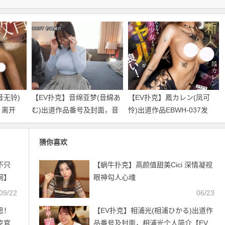
音无铃)
【EV扑克】音绵亚梦(音綿あ
【EV扑克】鳳カレン(凤可
！离开
む)出道作品番号及封面，音
怜)出道作品EBWH-037发
中出解
绵亚梦个人简介【EV扑克官
布！身材火辣作风剽悍的辣
】
网】
妺！一身刺青的她玩爆M男
猜你喜欢
优！【EV扑克官网】
不只
【蜗牛扑克】高颜值甜美Cici 深情凝视
网】
眼神勾人心魂
09/22
06/23
思！
【EV扑克】相浦光(相浦ひかる)出道作
克官
品番号及封面，相浦光个人简介【EV