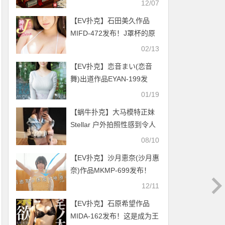
12/07
【EV扑克】石田美久作品
MIFD-472发布！J罩杯的原
S级美少女？！再出道的真实
02/13
身份是⋯【EV扑克官网】
【EV扑克】恋音まい(恋音
舞)出道作品EYAN-199发
布！F罩杯的风俗强者！两年
01/19
没做爱、柔情似水的她被男
【蜗牛扑克】大马模特正妹
优的巨炮征服了！【EV扑克
Stellar 户外拍照性感到令人
官网】
窒息
08/10
【EV扑克】沙月恵奈(沙月惠
奈)作品MKMP-699发布！
KMP第四助拳人曝光！自称
12/11
天才的她现身！【EV扑克官
【EV扑克】石原希望作品
网】
MIDA-162发布！这是成为王