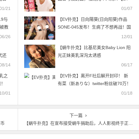
扑克官网】
01/21
01/07
19与
【EV扑克】日向陽葵(日向阳葵)作品
 被教
SONE-045发布！生病了不想再战！国
宝级Body的她没片啦！【EV扑克官
06/26
12/01
网】
【蜗牛扑克】比基尼美女Baby Lion 阳
代还
光正妹美乳深沟太诱惑
08/14
06/17
乳之
【EV扑克】离开F社后解开封印！ 新
退！
有菜（新ありな）twitter粉丝破70万！
10/01
01/18
下一篇
货币
【蜗牛扑克】在宣布接受蜗牛捐助后，人人影视终于正式进军扑克了