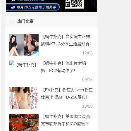
热门文章
【蜗牛扑克】当实况主正妹
凯琪/K7 IG分享生活展现真
性情
12/06
【蜗牛扑克】流出片太猖
獗！FC2有动作了！
09/16
【EV扑克】新庄カンナ(新庄
佳奈)作品MIFD-256发布！
面试100家公司都失败的
10/20
「艺术学院正妹」，露「诱
【蜗牛扑克】美国国会议员
惑美乳」终于当上女优！
宣布联邦蜗牛和ICO监管计
【EV扑克官网】
划