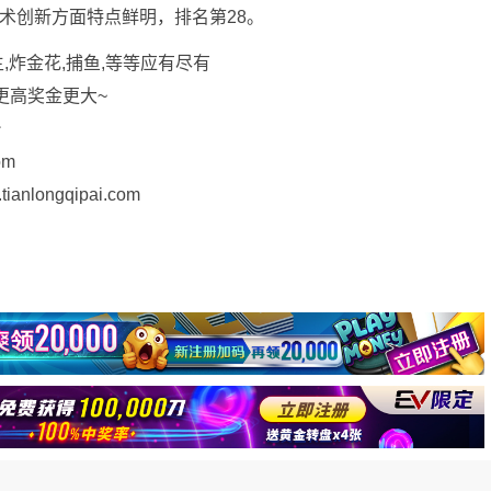
技术创新方面特点鲜明，排名第28。
,炸金花,捕鱼,等等应有尽有
更高奖金更大~
台
om
longqipai.com