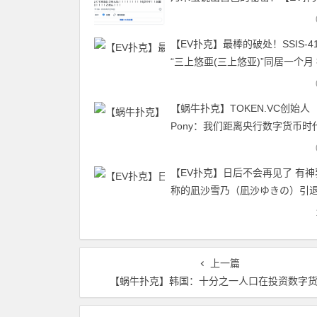
网】
【EV扑克】最棒的破处！SSIS-4
“三上悠亜(三上悠亚)”同居一个月
成高级玩家
【蜗牛扑克】TOKEN.VC创始人
Pony：我们距离央行数字货币时
有多远？
【EV扑克】日后不会再见了 有神
称的凪沙雪乃（凪沙ゆきの）引
上一篇
【蜗牛扑克】韩国：十分之一人口在投资数字