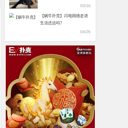
月渚个人简介【EV扑克官
03/16
网】
【蜗牛扑克】闪电网络走进
生活还远吗？
04/26