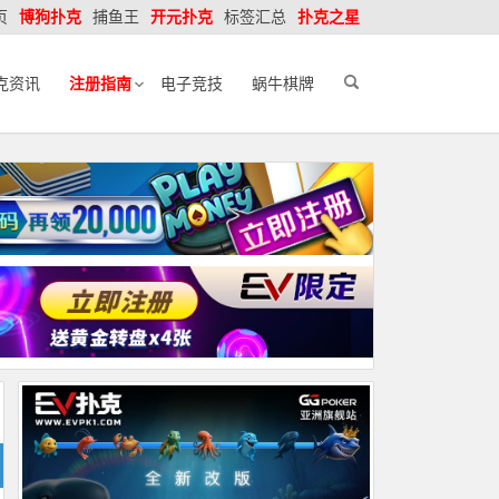
页
博狗扑克
捕鱼王
开元扑克
标签汇总
扑克之星
克资讯
注册指南
电子竞技
蜗牛棋牌