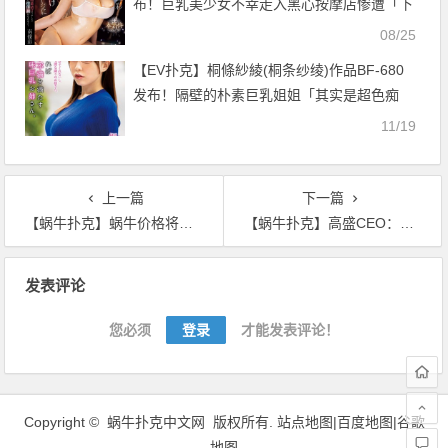
布！巨乳美少女不幸走入黑心按摩店惨遭「下
药催情按摩」疯狂高潮无法停止【EV扑克官
08/25
网】
【EV扑克】桐條紗綾(桐条纱绫)作品BF-680
发布！隔壁的朴素巨乳姐姐「其实是超色痴
女」，想解闷时就和我「开干起来」…【EV
11/19
扑克官网】
上一篇
下一篇
【蜗牛扑克】蜗牛价格将稳定在10000~14000美元之间
【蜗牛扑克】高盛CEO：银行不会因为Libra等新玩家的出现而消失
文
发表评论
章
导
您必须
登录
才能发表评论！
航
Copyright ©
蜗牛扑克中文网
版权所有.
站点地图|
百度地图
|
谷歌
地图