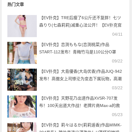
热门文章
【EV扑克】TRE后瘦了6公斤还不复胖！七ツ
森りり(七森莉莉)减重心法公开！【EV扑克官
网】
04/11
【EV扑克】恋渕ももな(恋渕桃菜)作品
START-112发布！青梅竹马是110公分O罩
杯，发育太好…每天都只想和她待在床上！
09/22
【EV扑克官网】
【EV扑克】大島優香(大岛优香)作品JUQ-942
发布！高傲女上司惨沦为变态下属玩物，高潮
失禁威严形象尽失【EV扑克官网】
03/22
【EV扑克】天野花乃出道作品XVSR-707发
布！100天出道大作战！老牌片商Max-a的救
星是她？【EV扑克官网】
05/23
【EV扑克】莉々はるか(莉莉遥香)作品MIMK-