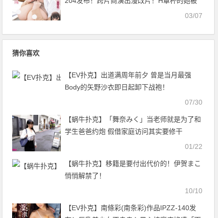
204发布！跨片商演出漫改片！H罩杯的她被
侵犯快被揉坏了！【EV扑克官网】
03/07
猜你喜欢
【EV扑克】出道满周年前夕 曾是当月最强
Body的矢野沙衣即日起卸下战袍！
07/30
【蜗牛扑克】「舞奈みく」当老师就是为了和
学生爸爸约炮 假借家庭访问其实要修干
01/22
【蜗牛扑克】移籍是要付出代价的！伊贺まこ
悄悄解禁了！
10/10
【EV扑克】南條彩(南条彩)作品IPZZ-140发