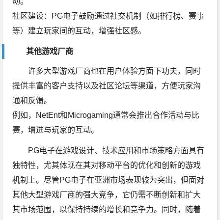
动。
社区建设：PG电子鼓励通过社交机制（如排行榜、赛事
等）建立玩家间的互动，增强社区感。
其他游戏厂商
许多大型游戏厂商也在用户体验方面下功夫，同时
提供丰富的客户支持以及社区论坛等渠道，方便玩家沟
通和反馈。
例如，NetEnt和Microgaming通常会推出合作活动与比
赛，增进与玩家的互动。
PG电子在游戏设计、技术应用和市场策略方面具有
独特性，尤其体现在其对移动平台的优化和创新的游戏
机制上。尽管PG电子在亚洲市场表现较为突出，但面对
其他大型游戏厂商的强大竞争，它仍需不断创新和扩大
其市场范围，以保持持续的增长和竞争力。同时，随着