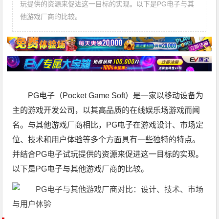
玩提供的资源来促进这一目标的实现。以下是PG电子与其
他游戏厂商的比较。
PG电子（Pocket Game Soft）是一家以移动设备为
主的游戏开发公司，以其高品质的在线娱乐场游戏而闻
名。与其他游戏厂商相比，PG电子在游戏设计、市场定
位、技术和用户体验等多个方面具有一些独特的特点。
并结合PG电子试玩提供的资源来促进这一目标的实现。
以下是PG电子与其他游戏厂商的比较。