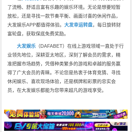
了流畅、舒适且富有乐趣的娱乐环境。无论是想要短暂
放松，还是寻找一款节奏平衡、画面讨喜的休闲作品，
大发娱乐APP都值得体验。
大发幸运转盘
，每日旋转财
富轮盘，获取保底免费奖励。
大发娱乐
（DAFABET）在线上游戏领域一直处于行
业领先地位，深耕亚太地区，深刻了解会员的需求，精
准把握市场趋势，凭借种类繁多的游戏和卓越的服务赢
得了广大会员的青睐。不论您是热衷于体育竞猜、寻找
休闲娱乐、喜欢现场体验，还是棋牌和彩票的忠实会
员，在大发娱乐都能为您带来超凡的游戏享受。