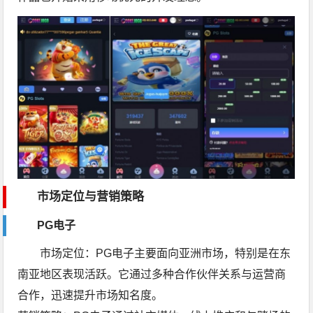
市场定位与营销策略
PG电子
市场定位：PG电子主要面向亚洲市场，特别是在东
南亚地区表现活跃。它通过多种合作伙伴关系与运营商
合作，迅速提升市场知名度。