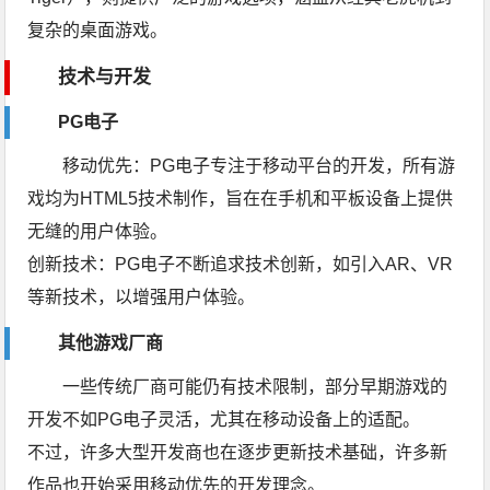
复杂的桌面游戏。
技术与开发
PG电子
移动优先：PG电子专注于移动平台的开发，所有游
戏均为HTML5技术制作，旨在在手机和平板设备上提供
无缝的用户体验。
创新技术：PG电子不断追求技术创新，如引入AR、VR
等新技术，以增强用户体验。
其他游戏厂商
一些传统厂商可能仍有技术限制，部分早期游戏的
开发不如PG电子灵活，尤其在移动设备上的适配。
不过，许多大型开发商也在逐步更新技术基础，许多新
作品也开始采用移动优先的开发理念。