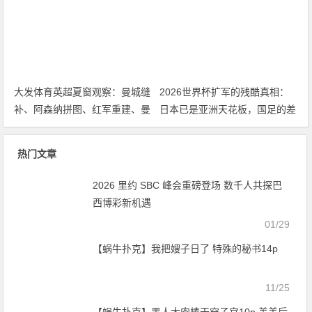
属
大发体育英超夏窗观察：曼城缝
2026世界杯扩军的残酷真相：
补、阿森纳拼图、红军重建、曼
日本已是亚洲天花板，国足的差
联破局——新赛季乱战才刚开始
距远不止几个名额
热门文章
2026 里约 SBC 峰会重磅登场 数千人共探巴
西博彩新机遇
01/29
【蜗牛扑克】我把嫂子日了 特殊的秘书14p
11/25
【蜗牛扑克】黑人大肉棒干穿子宫10p 美美后