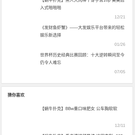
入式啪啪啪
12/21
《发财鱼虾蟹》——大发娱乐平台带来的轻松
娱乐新选择
01/26
世界杯历史经典比赛回顾：十大逆转瞬间至今
仍令人难忘
07/05
猜你喜欢
【蜗牛扑克】BBw重口味肥女 公车胸软软
12/11