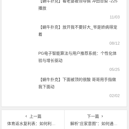
【蜗牛扑克】看老婆被领导搞 冲田杏梨 -225
播放
11/03
【蜗牛扑克】放开我不要好大_爷是娇病得宠
着
08/12
PG电子智能算法与用户推荐系统：个性化体
验与增长驱动
05/25
【蜗牛扑克】下面被顶的很酸 哥哥用手指做
我下面动
02/02
上一篇
下一篇
体育返水复利表：如何利用高频次投注将0.8%返水转化为年化30%收益。
解析“庄家意图”：如何通过升降盘口的对比识破“诱导盘”？