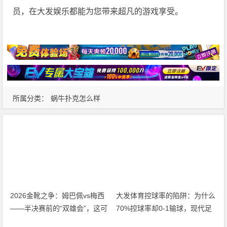
员，在大发娱乐都能为您带来超凡的游戏享受。
所属分类：
蜗牛扑克怎么样
2026金靴之争：姆巴佩vs梅西
大发体育控球率的陷阱：为什么
——半决赛前的“双雄会”，这可
70%控球率却0-1输球，现代足
能是世界杯史上最难猜的金靴归
球早已不是“球权游戏”