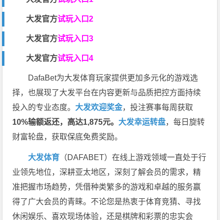
大发官
方
试玩入口2
大发官
方
试玩入口3
大发官
方
试玩入口4
DafaBet
为大发体育玩家提供更加多元化的游戏选
择，也展现了大发平台在内容更新与品质把控方面持续
投入的专业态度。
大发欢迎奖金
，投注赛事每周获取
10%输额返还，高达1,875元。
大发幸运转盘
，每日旋转
财富轮盘，获取保底免费奖励。
大发体育
（DAFABET）在线上游戏领域一直处于行
业领先地位，深耕亚太地区，深刻了解会员的需求，精
准把握市场趋势，凭借种类繁多的游戏和卓越的服务赢
得了广大会员的青睐。不论您是热衷于体育竞猜、寻找
休闲娱乐、喜欢现场体验，还是棋牌和彩票的忠实会