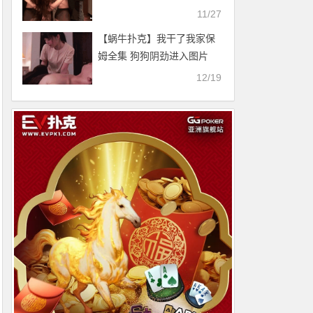
11/27
【蜗牛扑克】我干了我家保
姆全集 狗狗阴劲进入图片
12/19