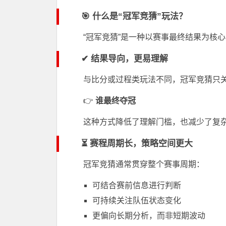
🎯 什么是“冠军竞猜”玩法？
“冠军竞猜”是一种以赛事最终结果为核
✔ 结果导向，更易理解
与比分或过程类玩法不同，冠军竞猜只
👉
谁最终夺冠
这种方式降低了理解门槛，也减少了复
⏳ 赛程周期长，策略空间更大
冠军竞猜通常贯穿整个赛事周期：
可结合赛前信息进行判断
可持续关注队伍状态变化
更偏向长期分析，而非短期波动