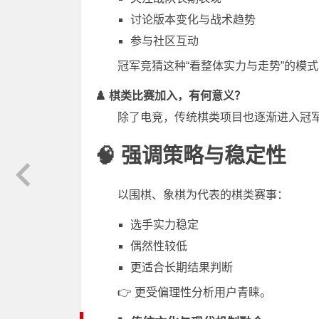
讨论版本变化与战术趋势
参与社区互动
冠军竞猜这种“看整体实力与走势”的模
♟️ 棋类比赛加入，有何意义？
除了电竞，传统棋类项目也逐渐进入冠
🧠 强调策略与稳定性
以围棋、象棋为代表的棋类赛事：
选手实力稳定
偶然性较低
更适合长期结果判断
👉 更受偏理性分析用户青睐。