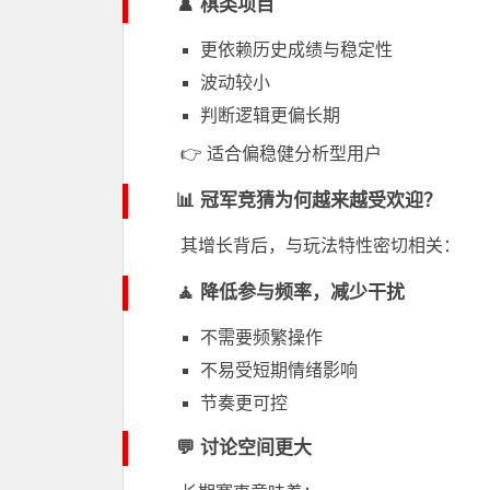
♟️ 棋类项目
更依赖历史成绩与稳定性
波动较小
判断逻辑更偏长期
👉 适合偏稳健分析型用户
📊 冠军竞猜为何越来越受欢迎？
其增长背后，与玩法特性密切相关：
🧘 降低参与频率，减少干扰
不需要频繁操作
不易受短期情绪影响
节奏更可控
💬 讨论空间更大