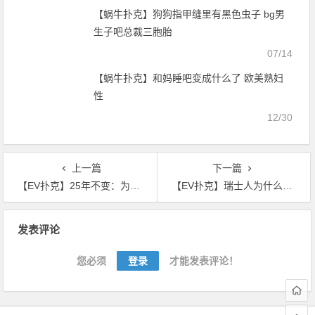
【蜗牛扑克】狗狗指甲缝里有黑色虫子 bg男
生子吧总裁三胞胎
07/14
【蜗牛扑克】和妈睡吧变成什么了 欧美熟妇
性
12/30
上一篇
下一篇
【EV扑克】25年不变：为何中国打火机依然一元？
【EV扑克】瑞士人为什么那么富？
文
发表评论
章
导
您必须
登录
才能发表评论！
航