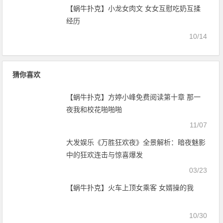
【蜗牛扑克】小龙女肉文 女女互慰吃奶互揉
经历
10/14
猜你喜欢
【蜗牛扑克】方婷小峰免费阅读第十章 那一
夜我和校花啪啪啪
11/07
大发娱乐《万胜狂欢夜》全景解析：暗夜魅影
中的狂欢连击与惊喜爆发
03/23
【蜗牛扑克】火车上顶女乘客 女婿操的我
10/30