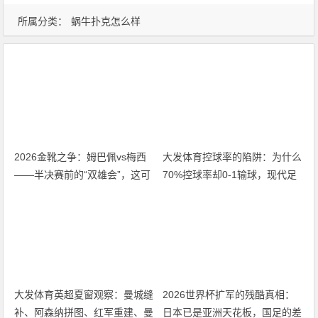
所属分类：
蜗牛扑克怎么样
2026金靴之争：姆巴佩vs梅西
大发体育控球率的陷阱：为什么
——半决赛前的“双雄会”，这可
70%控球率却0-1输球，现代足
能是世界杯史上最难猜的金靴归
球早已不是“球权游戏”
属
大发体育英超夏窗观察：曼城缝
2026世界杯扩军的残酷真相：
补、阿森纳拼图、红军重建、曼
日本已是亚洲天花板，国足的差