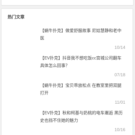
联破局——新赛季乱战才刚开始
距远不止几个名额
热门文章
【蜗牛扑克】做爱舒服故事 尼姑慧静和老中
医
10/14
【EV扑克】抖音我不想吃饭cc宫城公司翻车
具体怎么回事？
07/18
【蜗牛扑克】宝贝乖放松点 在教室里把双腿
打开
11/01
【EV扑克】秋和柯基与奶桃的电车邂逅 黑历
史也挡不住她的魅力
10/16