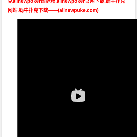
克allnewpoker国际场,allnewpoker官网下载,蜗牛扑克
网站,蜗牛扑克下载——(allnewpuke.com)