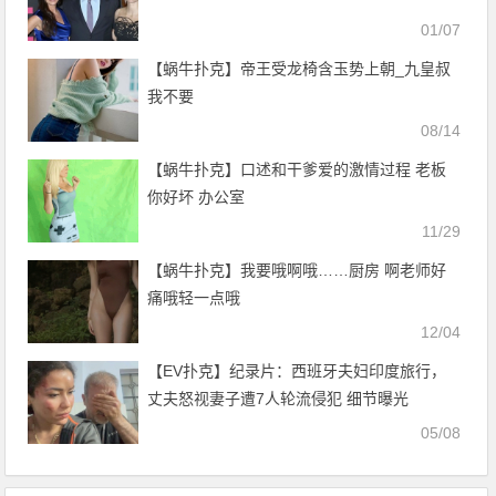
01/07
【蜗牛扑克】帝王受龙椅含玉势上朝_九皇叔
我不要
08/14
【蜗牛扑克】口述和干爹爱的激情过程 老板
你好坏 办公室
11/29
【蜗牛扑克】我要哦啊哦……厨房 啊老师好
痛哦轻一点哦
12/04
【EV扑克】纪录片：西班牙夫妇印度旅行，
丈夫怒视妻子遭7人轮流侵犯 细节曝光
05/08