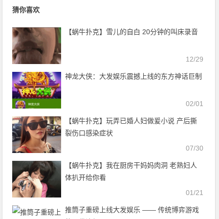
猜你喜欢
【蜗牛扑克】雪儿的自白 20分钟的叫床录音
12/29
神龙大侠：大发娱乐震撼上线的东方神话巨制
02/01
【蜗牛扑克】玩弄已婚人妇做爰小说 产后撕
裂伤口感染症状
07/30
【蜗牛扑克】我在厨房干妈妈肉洞 老熟妇人
体扒开给你看
01/21
推筒子重磅上线大发娱乐 —— 传统博弈游戏