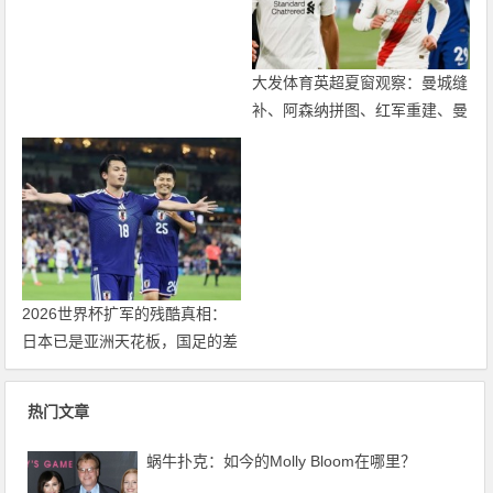
属
大发体育英超夏窗观察：曼城缝
补、阿森纳拼图、红军重建、曼
联破局——新赛季乱战才刚开始
2026世界杯扩军的残酷真相：
日本已是亚洲天花板，国足的差
距远不止几个名额
热门文章
蜗牛扑克：如今的Molly Bloom在哪里？