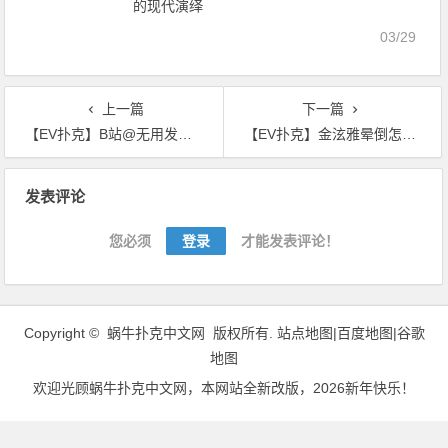
的现代演绎
03/29
上一篇
下一篇
【EV扑克】B站@无用发明家麻里菜的走红 是对手工耿侮辱女性的回应？
【EV扑克】金泫雅晕倒怎么回事？ 金泫雅叫草马是因舞台上起反应？
文
发表评论
章
导
您必须
登录
才能发表评论！
航
Copyright ©
蜗牛扑克中文网
版权所有.
站点地图|
百度地图
|
谷歌
地图
欢迎光顾
蜗牛扑克中文网
，本网站全新改版，2026新年快乐！