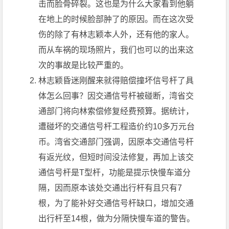
击而脸骨碎裂。这也是为什么大家看到他躺
在地上的时候脸部肿了的原因。而在这次受
伤的除了有林志颖本人外，还有他的家人。
而从车祸的现场照片，我们也可以的出来这
次的事故是比较严重的。
林志颖昏迷刚醒来就得赔偿撞坏信号杆了具
体怎么回事？因交通信号杆被碰断，湾省交
通部门将向林索偿修复经费预算。据统计，
遭碰坏的交通信号杆工程造价约10多万元台
币。湾省交通部门强调，因原本交通信号杆
有返光纹，但短时间没法修复，再加上该交
通信号杆是T型杆，功能是提示快慢车道分
隔，因而原本该处交通出行杆有且只有7
根，为了能补好交通信号杆缺口，增加交通
出行杆至14根，做为分隔快慢车道的警告。