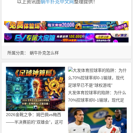
以上资讯由
蜗牛扑克中文网
整理提供！
所属分类：
蜗牛扑克怎么样
大发体育控球率的陷阱：为什么
70%控球率却0-1输球，现代足
球早已不是“球权游戏”
2026金靴之争：姆巴佩vs梅西
——半决赛前的“双雄会”，这可
能是世界杯史上最难猜的金靴归