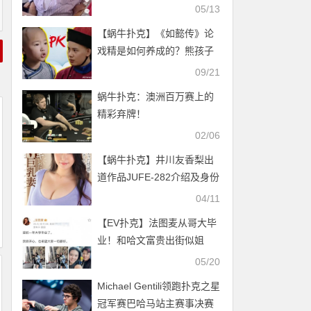
儿黑眼圈严重健康引担忧
05/13
【蜗牛扑克】《如懿传》论
戏精是如何养成的？熊孩子
上演别样争宠大戏!
09/21
蜗牛扑克：澳洲百万赛上的
精彩弃牌！
02/06
【蜗牛扑克】井川友香梨出
道作品JUFE-282介绍及身份
解密
04/11
【EV扑克】法图麦从哥大毕
业！和哈文富贵出街似姐
妹，李咏为陪伴仍葬在美国
05/20
Michael Gentili领跑扑克之星
冠军赛巴哈马站主赛事决赛