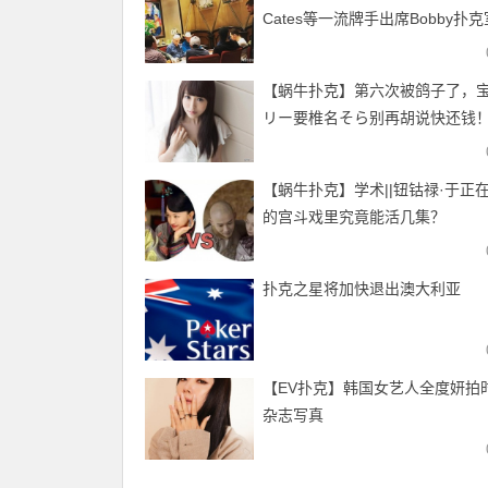
Cates等一流牌手出席Bobby扑
客局
【蜗牛扑克】第六次被鸽子了，
リー要椎名そら别再胡说快还钱
【蜗牛扑克】学术||钮钴禄·于正
的宫斗戏里究竟能活几集？
扑克之星将加快退出澳大利亚
【EV扑克】韩国女艺人全度妍拍
杂志写真