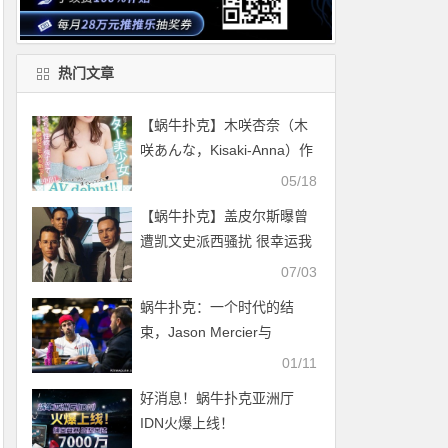
热门文章
【蜗牛扑克】木咲杏奈（木
咲あんな，Kisaki-Anna）作
品MIFD-163介绍及封面预览
05/18
【蜗牛扑克】盖皮尔斯曝曾
遭凯文史派西骚扰 很幸运我
不是14岁
07/03
蜗牛扑克：一个时代的结
束，Jason Mercier与
Vanessa Selbst的精彩瞬间
01/11
好消息！蜗牛扑克亚洲厅
IDN火爆上线！