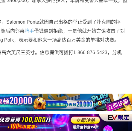
累积奖金 $400,000，加拿大多伦多人，年龄和受害人基本一致，但
alomon Ponte就因自己出格的举止受到了扑克圈的抨
受挫，随后向邻桌
牌手
借钱遭到拒绝，于是他就开始言语攻击了对
Doug Polk，表示要和他来一场高达百万美金的单挑对决赛。
英尺三英寸。信息提供可拨打1-866-876-5423，分机