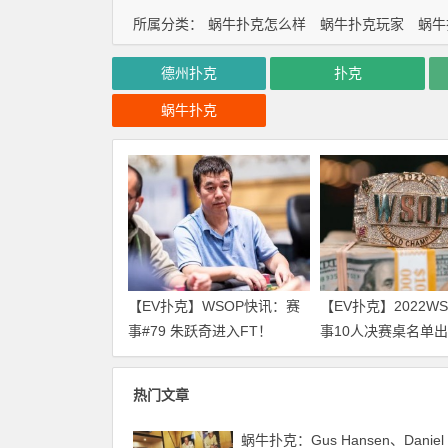
所属分类：
蜗牛扑克怎么样
蜗牛扑克玩家
蜗牛
德州扑克
扑克
蜗牛扑克
【EV扑克】WSOP快讯：赛
【EV扑克】2022W
事#79 朱跃奇进入FT！
事10人决赛桌名单
WSOP感恩庆、直通车热闹
来围观！
开跑！
热门文章
蜗牛扑克：Gus Hansen、Daniel