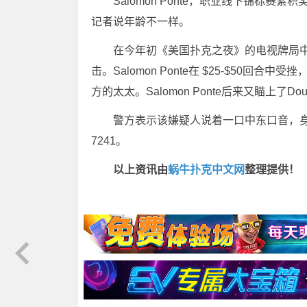
Salomon Ponte，职业线下锦标赛
记者说年龄不一样。
在今年初《美国扑克之夜》的电视牌局中，S
击。Salomon Ponte在 $25-$50回合中
方的太太。Salomon Ponte后来又瞄上了
警方表示该嫌疑人说着一口中东口音，身高六
7241。
以上资讯由
蜗牛扑克中文网
整理提供！