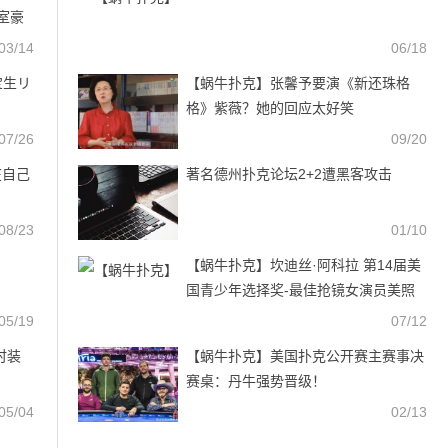
克室豪
03/14
06/18
宝生リ
【蜗牛扑克】张馨予要演《新还珠格
！
格》紫薇？她的回应太好笑
07/26
09/20
在自己
著名德州扑克论坛2+2遭黑客攻击
08/23
01/10
【蜗牛扑克】坎迪丝·阿科拉 第14届美
国青少年选择奖-最佳抢镜女演员美照
鉴赏及个人资料
05/19
07/12
时装
【蜗牛扑克】美国扑克公开赛主赛事决
赛桌：丹牛强势晋级！
05/04
02/13