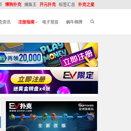
页
博狗扑克
捕鱼王
开元扑克
标签汇总
扑克之星
克资讯
注册指南
电子竞技
蜗牛棋牌