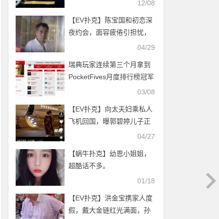
12/08
【EV扑克】陈宝国和初恋深
夜约会，面容疲倦引担忧，
赵奎娥体态丰盈有女人味
04/29
瑞典玩家连续第三个月拿到
PocketFives月度排行榜冠军
03/08
【EV扑克】向太夫妇乘私人
飞机回国，曝郭碧婷儿子正
脸，一家人或定居杭州
04/27
【蜗牛扑克】幼恩小姐姐，
超酷话不多。
01/18
【EV扑克】洪金宝携家人度
假，戴大金链红光满面，孙