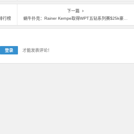
下一篇
金排行榜
蜗牛扑克：Rainer Kempe取得WPT五钻系列赛$25k豪客赛冠军
登录
才能发表评论！