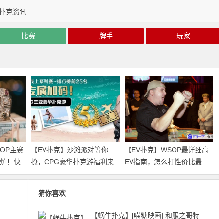
扑克资讯
比赛
牌手
玩家
SOP主赛
【EV扑克】沙滩派对等你
【EV扑克】WSOP最详细高
出炉！快
撩，CPG豪华扑克游福利来
EV指南，怎么打性价比最
袭｜WSOP金手链免费赛天
高？都帮你整理好了！
天开打！
猜你喜欢
【蜗牛扑克】[喵糖映画] 和服之哥特