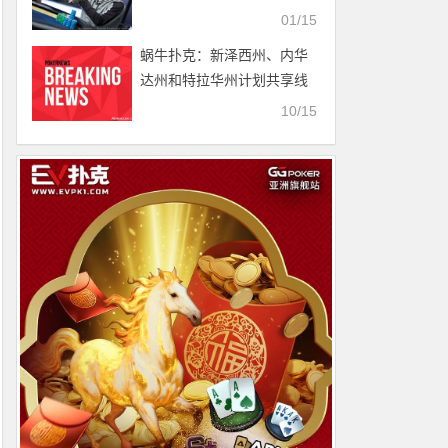
桌
01/15
蜗牛扑克：新泽西州、内华
达州和特拉华州计划共享线
上客流
10/15