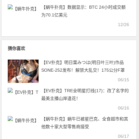
【蜗牛扑克】数据显示：BTC 24小时成交额
为70.1亿美元
12/26
猜你喜欢
【EV扑克】明日葉みつは(明日叶三叶)作品
SONE-252发布！解禁大乱交！175公分F罩
杯的高挑美人大锅炒！【EV扑克官网】
06/15
【EV扑克】TRE全明星打线(17)：改了名字的
最美主播山岸逢花！
06/16
【蜗牛扑克】蜗牛已被星巴克、全食超市和其
他数十家大型零售商接受
06/17