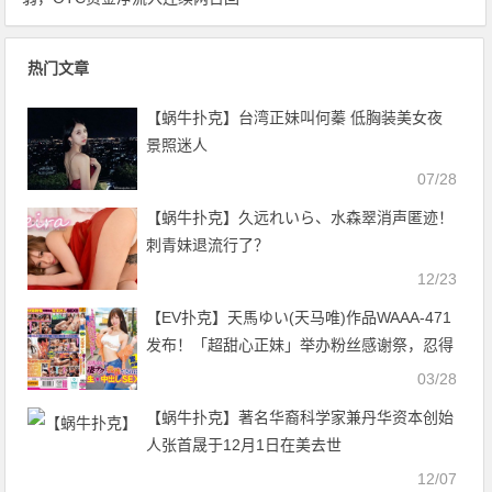
升
热门文章
【蜗牛扑克】台湾正妹叫何蓁 低胸装美女夜
景照迷人
07/28
【蜗牛扑克】久远れいら、水森翠消声匿迹！
刺青妹退流行了？
12/23
【EV扑克】天馬ゆい(天马唯)作品WAAA-471
发布！「超甜心正妹」举办粉丝感谢祭，忍得
住绝杀技就中出OK！【EV扑克官网】
03/28
【蜗牛扑克】著名华裔科学家兼丹华资本创始
人张首晟于12月1日在美去世
12/07