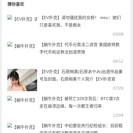
猜你喜欢
【EV扑克】请勿骚扰我的女粉！ miru：她们
只是喜欢我、不是痴女
03/09
【蜗牛扑克】代币分类法二进宫 美国欲将数
字代币和证券法划清界限
04/12
【EV扑克】石原绚美(石原あやみ)出道作品番
号及封面，石原绚美个人简介【EV扑克官
网】
07/29
【蜗牛扑克】被死亡328次背后：BTC曾3次
走在崩溃边缘，每一次都王者归来
12/04
【蜗牛扑克】中纪委驻央行纪检组长：目前稳