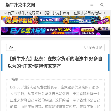
蜗牛扑克中文网
首页
蜗牛扑克玩家
【蜗牛扑克】赵东：在数字货币的泡沫中 好多自以为的“庄家”赔得倾家荡产
A+
发表评论
【蜗牛扑克】赵东：在数字货币的泡沫中 好多自
以为的“庄家”赔得倾家荡产
摘要
DGroup创始人赵东发微博表示，庄家论是怎么来的？很多
人亏了钱，从来不愿意承认自己是傻逼，于是喜欢杜撰一个
庄家来解释自己亏钱的原因。这样的话，亏了钱就不是自己
的错，而是庄家的错。这就是被迫害妄想症。在数字货币的