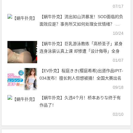
07/17
【蜗牛扑克】流出如山洪暴发！SOD面临的负
面效应是？事务所又如何处理女优情绪？ …
10/24
【蜗牛扑克】巨乳游泳教练「高桥圣子」紧身
连身泳装认真上课 却惨遭「设计侮辱」全身
被涂满精华
01/07
【EV扑克】桜庭きき(樱庭希希)出道作品IPIT-
034发布！擅长刺人但想被捅！全国大赛出名
的美少女在淫光幕前流口水！【EV扑克官
09/18
网】
【蜗牛扑克】久违4个月！桥本ありな终于有
作品了！
02/10