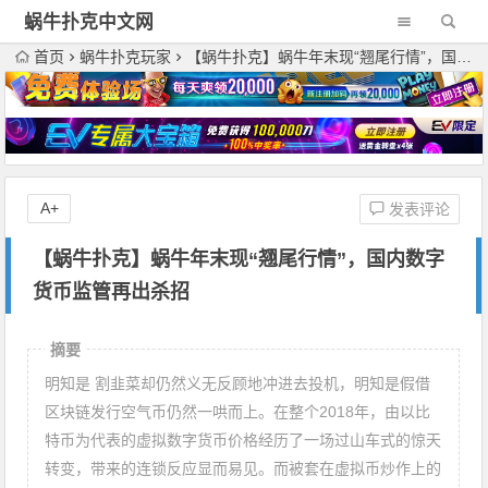
蜗牛扑克中文网
首页
蜗牛扑克玩家
【蜗牛扑克】蜗牛年末现“翘尾行情”，国内数字货币监管再出杀招
A+
发表评论
【蜗牛扑克】蜗牛年末现“翘尾行情”，国内数字
货币监管再出杀招
摘要
明知是 割韭菜却仍然义无反顾地冲进去投机，明知是假借
区块链发行空气币仍然一哄而上。在整个2018年，由以比
特币为代表的虚拟数字货币价格经历了一场过山车式的惊天
转变，带来的连锁反应显而易见。而被套在虚拟币炒作上的