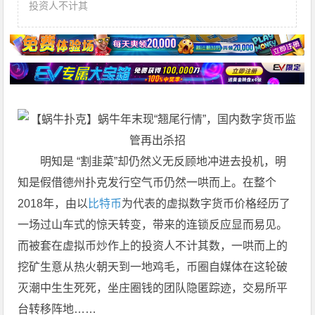
投资人不计其
明知是 “割韭菜”却仍然义无反顾地冲进去投机，明
知是假借德州扑克发行空气币仍然一哄而上。在整个
2018年，由以
比特币
为代表的虚拟数字货币价格经历了
一场过山车式的惊天转变，带来的连锁反应显而易见。
而被套在虚拟币炒作上的投资人不计其数，一哄而上的
挖矿生意从热火朝天到一地鸡毛，币圈自媒体在这轮破
灭潮中生生死死，坐庄圈钱的团队隐匿踪迹，交易所平
台转移阵地……