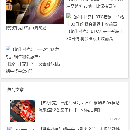
冲高趋势 市值占比保持高位
博狗扑克比特币周奖励
【蜗牛扑克】BTC若是一举站上
30日线 将会继续上攻前高
【蜗牛扑克】下一次金融危机，
蜗牛将会怎样？
热门文章
【EV扑克】重建社群为回归？ 稲場るか(稻场
流歌)直说答案了！【EV扑克官网】
06/04
【蜗牛扑克】蜗牛牛市到来之前，市场波动性