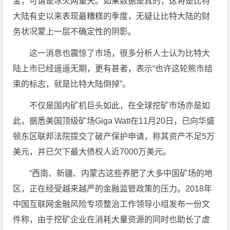
金，可谓是冰火两重天。如果数据是真的，这将是比特
大陆有史以来表现最糟糕的季度，无疑让比特大陆的财
务状况蒙上一层不确定性的阴影。
这一消息也震惊了市场，很多分析人士认为比特大
陆上市已经遥遥无期，更有甚者，表示“也许这轮熊市结
束的标志，就是比特大陆倒掉”。
不仅是国内矿机巨头如此，在全球挖矿市场亦是如
此，据悉美国顶级矿场Giga Watt在11月20日，已向华盛
顿东区联邦法院提交了破产保护申请，称其资产不足5万
美元，并已欠下最大债权人近7000万美元。
“西南、新疆、内蒙古这些养肥了大多中国矿场的地
区，正在经受越来越严的金融监管政策的压力。2018年
中国互联网金融风险专项整治工作领导小组发布一份文
件称，由于挖矿企业在消耗大量资源的同时也助长了虚