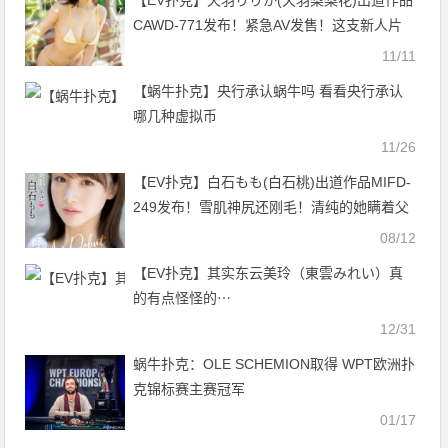
【EV扑克】天羽りりか(天羽梨梨花)出道作品
CAWD-771发布！紧急AV发售！这支新人片
随时有可能下架？【EV扑克官网】
11/11
【蜗牛扑克】央行承认蜗牛吗 看看央行承认
哪几种虚拟币
11/26
【EV扑克】白石もも(白石桃)出道作品MIFD-
249发布！雪肌神尻还刚毛！清纯的她瞒着父
母被男优插了！【EV扑克官网】
08/12
【EV扑克】其实东云美玲（東雲みれい）真
的有点怪怪的⋯
12/31
蜗牛扑克：OLE SCHEMION取得 WPT欧洲扑
克锦标赛主赛冠军
01/17