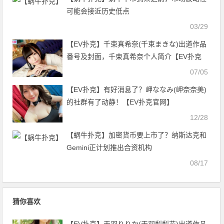
可能会接近历史低点
03/29
【EV扑克】千束真希奈(千束まきな)出道作品
番号及封面，千束真希奈个人简介【EV扑克
官网】
07/05
【EV扑克】有好消息了？岬ななみ(岬奈奈美)
的社群有了动静！【EV扑克官网】
12/28
【蜗牛扑克】加密货币要上市了？纳斯达克和
Gemini正计划推出合资机构
08/17
猜你喜欢