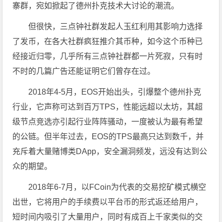
寨群，宛如掀起了德州扑克技术大讨论的潮流。
但很快，三点钟社群发起人玉红利用其影响力选择
了发币，在各大社群疯狂推介其币种，如今这个币种已
经接近归零，几乎所有三点钟社群都一片死寂，只有时
不时的几篇广告还能证明它们曾存在过。
2018年4-5月，EOS开始出头，引爆整个德州扑克
行业，它声称可达到百万TPS，性能远超以太坊，其超
级节点竞选亦引起行业阵阵骚动，一度被认为最有希望
的公链。但半年过去，EOS的TPS最高只达到数千，并
充斥着大量赌博类DApp，安全漏洞频发，远没有达到公
众的期望。
2018年6-7月，以FCoin为代表的交易挖矿模式横空
出世，它将用户的手续费以平台币的形式返还给用户，
短时间内吸引了大量用户，同时有成百上千家类似的交