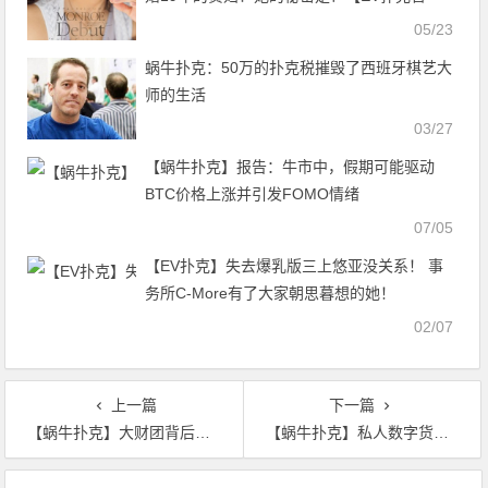
网】
05/23
蜗牛扑克：50万的扑克税摧毁了西班牙棋艺大
师的生活
03/27
【蜗牛扑克】报告：牛市中，假期可能驱动
BTC价格上涨并引发FOMO情绪
07/05
【EV扑克】失去爆乳版三上悠亚没关系！ 事
务所C-More有了大家朝思暮想的她！
02/07
上一篇
下一篇
【蜗牛扑克】大财团背后的布局：手持20万枚蜗牛的男人如何呼风唤雨？
【蜗牛扑克】私人数字货币能否重现自由银行时代？
文