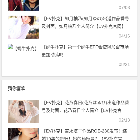
07/03
【EV扑克】如月柚乃(如月ゆの)出道作品番号
及封面，如月柚乃个人简介【EV扑克官网】
04/16
【蜗牛扑克】第一个蜗牛ETF会使得加密市场
更加动荡吗
08/21
猜你喜欢
【EV扑克】花乃春日(花乃はるひ)出道作品番
号及封面，花乃春日个人简介【EV扑克官
网】
02/13
【EV扑克】吉永塔子作品ROE-236发布！结
婚19年的贵妇！她的秘密是？【EV扑克官