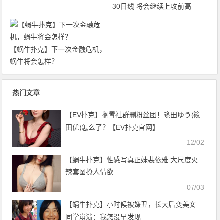
30日线 将会继续上攻前高
【蜗牛扑克】下一次金融危机，
蜗牛将会怎样？
热门文章
【EV扑克】搁置社群删粉丝团！篠田ゆう(筱
田优)怎么了？【EV扑克官网】
12/02
【蜗牛扑克】性感写真正妹裴依雅 大尺度火
辣套图撩人情欲
07/03
【蜗牛扑克】小时候被嫌丑，长大后变美女
同学崩溃：我怎没早发现