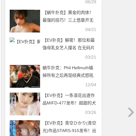
06/29
【蜗牛扑克】黄金的肉体！
最强的技巧！三上悠亜开无
双！
04/21
【EV扑克】解密！那位和最
强母乳女艺人撞名 在无码片
商初登场的樱木美央（桜木
03/21
美央）是？
蜗牛扑克：Phil Hellmuth输
掉所有之后再现经典式怒吼
12/04
【EV扑克】一条凛花出道作
品MIFD-477发布！超甜的犬
系女子！下半身毛茸茸的她
03/26
会是最强刺客？【EV扑克官
【EV扑克】青空ひかり(青空
网】
光)作品STARS-915发布！出