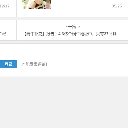
敏感！她是最高の愛人！【EV扑克官
12/17
05/25
网】
下一篇
关性”
【蜗牛扑克】报告：4.6亿个蜗牛地址中，只有37％具有“经济相关性”
登录
才能发表评论！