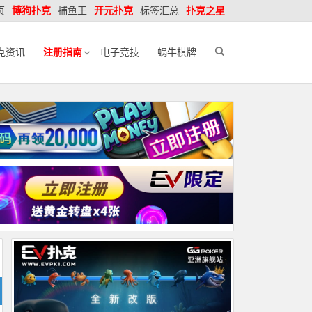
页
博狗扑克
捕鱼王
开元扑克
标签汇总
扑克之星
克资讯
注册指南
电子竞技
蜗牛棋牌