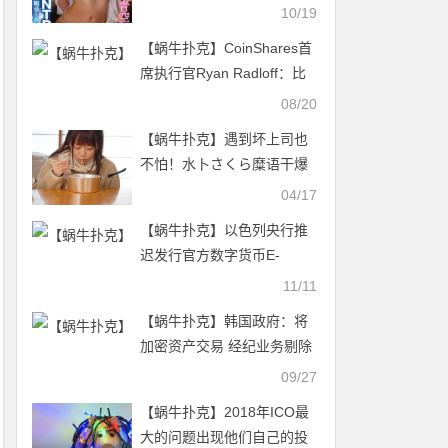
道4周年！被下药成了只想交
10/19
配的野兽！【EV扑克官网】
【蜗牛扑克】CoinShares首
席执行官Ryan Radloff：比
特币潜在投资者约1亿人
08/20
【蜗牛扑克】遇到坏上司也
不怕！水卜さくら糜语干爆
他！
04/17
【蜗牛扑克】以色列央行推
迟发行官方数字货币E-
Shekel
11/11
【蜗牛扑克】韩国政府：将
加密资产交易 经纪业务剔除
出风险企业的决定不变
09/27
【蜗牛扑克】2018年ICO最
大的问题出现他们自己的投