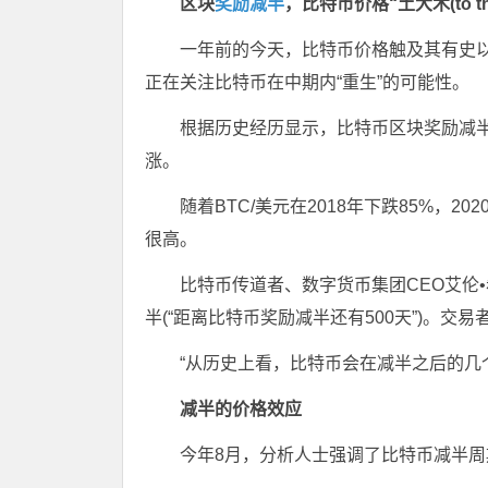
区块
奖励减半
，比特币价格“土大木(to the
一年前的今天，比特币价格触及其有史
正在关注比特币在中期内“重生”的可能性。
根据历史经历显示，比特币区块奖励减
涨。
随着BTC/美元在2018年下跌85%，2
很高。
比特币传道者、数字货币集团CEO艾伦•希尔伯特
半(“距离比特币奖励减半还有500天”)。交易者Jake
“从历史上看，比特币会在减半之后的几个月
减半的价格效应
今年8月，分析人士强调了比特币减半