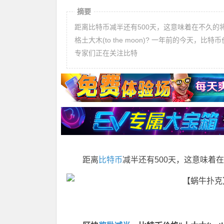
摘要
距离比特币减半还有500天，这意味着在不久的
格土大木(to the moon)? 一年前的今
专家们正在关注比特
距离
比特币
减半还有500天，这意味着