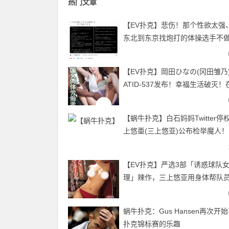
热门文章
【EV扑克】悲伤！那个性欲太强
东北到东京找炮打的体操选手不
【EV扑克官网】
【EV扑克】岡田ひなの(冈田雏乃
ATID-537发布！幸福生活破灭！
里黑人解禁！【EV扑克官网】
【蜗牛扑克】白石妈妈Twitter停
上悠亜(三上悠亚)公布检举魔人！
【EV扑克】严选3部「诱惑球队
理」辣作，三上悠亚用身体帮队
练！【EV扑克官网】
蜗牛扑克：Gus Hansen再次开
扑克锦标赛的乐趣