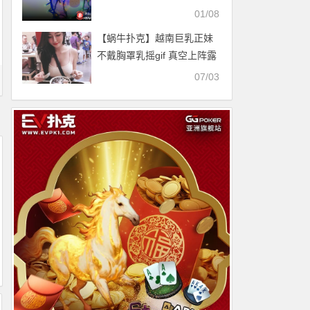
资者身上
01/08
【蜗牛扑克】越南巨乳正妹
不戴胸罩乳摇gif 真空上阵露
两点秒杀路人视线
07/03