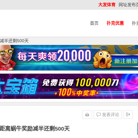
大发体育
网址发布
首页
扑克优惠
扑
减半还剩500天
发表评论
距离蜗牛奖励减半还剩500天