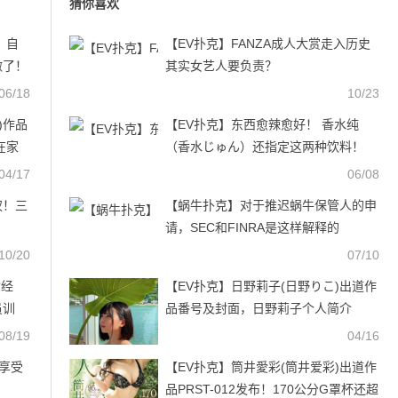
猜你喜欢
、自
【EV扑克】FANZA成人大赏走入历史
做了！
其实女艺人要负责？
06/18
10/23
)作品
【EV扑克】东西愈辣愈好！ 香水纯
在家
（香水じゅん）还指定这两种饮料！
04/17
06/08
权！三
【蜗牛扑克】对于推迟蜗牛保管人的申
请，SEC和FINRA是这样解释的
10/20
07/10
女经
【EV扑克】日野莉子(日野りこ)出道作
员训
品番号及封面，日野莉子个人简介
【EV扑克官网】
08/19
04/16
始享受
【EV扑克】筒井愛彩(筒井爱彩)出道作
品PRST-012发布！170公分G罩杯还超