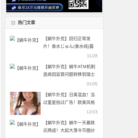
热门文章
【蜗牛扑克】回归正常发
片！香水じゅん(香水纯)露
底裤勾引童帝！
11/28
【蜗牛扑克】蜗牛ATM机制
造商因监管问题转移到瑞士
01/05
【蜗牛扑克】日美混血！当
过童星拍过广告！欧美风格
的美女「碓氷れい」期间限
12/23
定出道！ …
【蜗牛扑克】蜗牛一天暴跌
近两成！大起大落令币圈炒
家胆战心惊