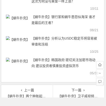
这次为何没与黄金一样上涨？
10/11
【蜗牛扑克】银行家和蜗牛恩怨似海深 谁才
是最后的王者？
08/21
【蜗牛扑克】分析认为USDC稳定币将容易被
审查和冻结
10/25
【蜗牛扑克】韩国政府:密切关注加密市场动
向 建议投资者慎重投资虚拟货币
05/30
上一篇
下一篇
【蜗牛扑克】两个肿胀起来的小奶尖 和美女的探险之旅
【蜗牛扑克】卫子戚视频看卫然下面 男人插女人的黄一点图片