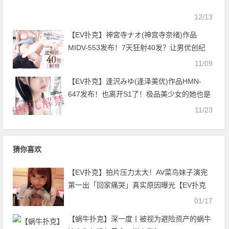
12/13
【EV扑克】神宮寺ナオ(神宫寺奈绪)作品
MIDV-553发布！7天狂射40发？让男优创纪
录！【EV扑克官网】
11/09
【EV扑克】逢沢みゆ(逢泽美优)作品HMN-
647发布！也离开S1了！极品美少女的她也是
解禁中出！【EV扑克官网】
11/23
猜你喜欢
【EV扑克】拍片压力太大！AV菜鸟妹子演完
第一出「回家痛哭」真实原因曝光【EV扑克
官网】
01/17
【蜗牛扑克】深一度丨被视为避险资产的蜗牛