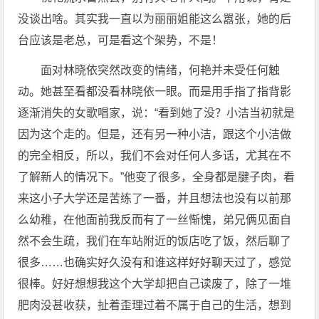
没谈出啥。其实我一直以为丽丽姐能这么嚣张，她的后
台应该是老总，可是看这个架势，不是！
面对林晓依突然改变的情绪，何艳并未受任何触
动。她甚至看都没看林晓依一眼。而是用手指了指背影
逐渐消失的女歌唱家，说：“看到她了没？小洁当初就是
因为这个走的。但是，还有另一种小洁，跟这个小洁做
的完全相反，所以，我们不会对任何人多话，尤其在不
了解新人的情况下。”他变了很多，全身都是腱子肉，看
来这小子大学还是苦练了一番，并且想法也没有以前那
么幼稚，在他面前我反而有了一丝惭愧，弟兄俩见面自
然不会生疏，我们在车站附近的饭店吃了饭，然后聊了
很多……也确实好久没有和谁这样好好聊天过了，感觉
很棒。好好想想我这个大学却把自己读废了，除了一堆
肥肉没甚收获，扯着歪理过着不属于自己的生活，想到