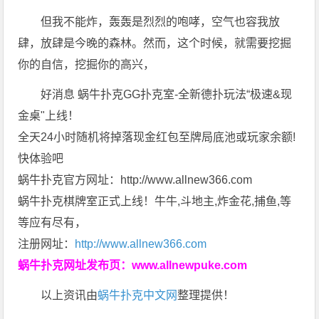
但我不能炸，轰轰是烈烈的咆哮，空气也容我放
肆，放肆是今晚的森林。然而，这个时候，就需要挖掘
你的自信，挖掘你的高兴，
好消息 蜗牛扑克GG扑克室-全新德扑玩法“极速&现
金桌"上线！
全天24小时随机将掉落现金红包至牌局底池或玩家余额!
快体验吧
蜗牛扑克官方网址：http://www.allnew366.com
蜗牛扑克棋牌室正式上线！牛牛,斗地主,炸金花,捕鱼,等
等应有尽有，
注册网址：
http://www.allnew366.com
蜗牛扑克网址发布页：
www.allnewpuke.com
以上资讯由
蜗牛扑克中文网
整理提供！