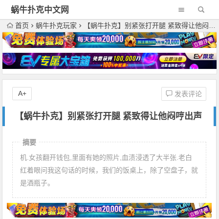
蜗牛扑克中文网
首页
蜗牛扑克玩家
【蜗牛扑克】别紧张打开腿 紧致得让他闷哼出声
A+
发表评论
【蜗牛扑克】别紧张打开腿 紧致得让他闷哼出声
摘要
机.女孩翻开钱包,里面有她的照片,血渍浸透了大半张.老白
红着眼问我这句话的时候，我们的饭桌上，除了空盘子，就
是酒瓶子。