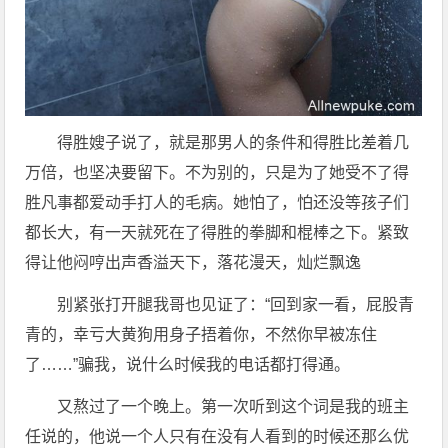
得胜嫂子说了，就是那男人的条件和得胜比差着几
万倍，也坚决要留下。不为别的，只是为了她受不了得
胜凡事都爱动手打人的毛病。她怕了，怕还没等孩子们
都长大，有一天就死在了得胜的拳脚和棍棒之下。紧致
得让他闷哼出声香溢天下，落花漫天，灿烂飘逸
别紧张打开腿我哥也见证了：“回到家一看，屁股青
青的，幸亏大黄狗用身子捂着你，不然你早被冻住
了……”骗我，说什么时候我的电话都打得通。
又熬过了一个晚上。第一次听到这个词是我的班主
任说的，他说一个人只有在没有人看到的时候还那么优