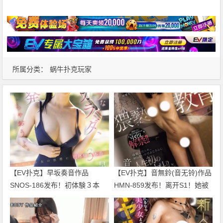
所属分类：
蜗牛扑克玩家
【EV扑克】早坂奏音作品
【EV扑克】音無鈴(音无铃)作品
SNOS-186发布！初体験３本
HMN-859发布！离开S1！她被
番！他的美好BODY要被污染
妈妈卖了中出解禁！【EV扑克
了！【EV扑克官网】
官网】