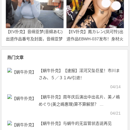
【EV扑克】音绵亚梦(音綿あむ)
【EV扑克】鳳カレン(凤可怜)出
出道作品番号及封面，音绵亚梦
道作品EBWH-037发布！身材火
个人简介【EV扑克官网】
辣作风剽悍的辣妺！一身刺青的
她玩爆M男优！【EV扑克官网】
热门文章
【蜗牛扑克】【速报】淫河又坠巨星！市川ま
さみ、５／３１AV引退！
04/14
【蜗牛扑克】周年庆后演出中出名片、美ノ嶋
めぐり(美之嶋惠理)算不算解禁？ …
04/21
【蜗牛扑克】与蜗牛的无监管状态说再见