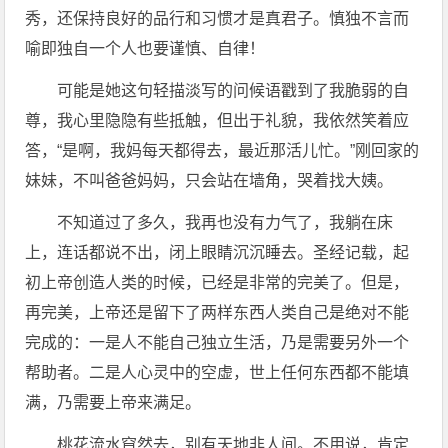
秀，还保持良好的品行和习惯才是真君子。慎独不言而
喻即独自一个人也要谨慎、自律！
可能是她这句轻描淡写的问候语戳到了我脆弱的自
尊，我心里隐隐有些抵触，但出于礼貌，我依然笑着应
答，“是啊，我妈每天都得去，最近那活儿忙。”刚回家的
妹妹，不叫爸爸妈妈，只会站在墙角，哭着找大姨。
不知道过了多久，我再也没有力气了，我躺在床
上，连话都说不出，闭上眼睛沉沉睡去。圣经记载，起
初上帝创造人类的时候，已经是非常的完美了。但是，
再完美，上帝还是留下了两样东西人类自己是绝对不能
完成的：一是人不能自己独立生活，乃是需要另外一个
帮助者。二是人心灵中的空虚，世上任何东西都不能填
满，乃需要上帝来满足。
桃花流水窅然去，别有天地非人间。不用说，肯定