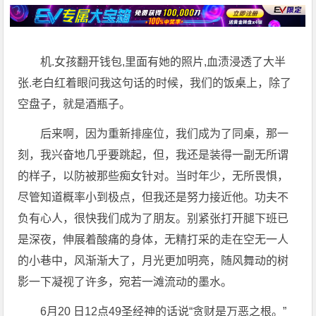
机.女孩翻开钱包,里面有她的照片,血渍浸透了大半
张.老白红着眼问我这句话的时候，我们的饭桌上，除了
空盘子，就是酒瓶子。
后来啊，因为重新排座位，我们成为了同桌，那一
刻，我兴奋地几乎要跳起，但，我还是装得一副无所谓
的样子，以防被那些痴女针对。当时年少，无所畏惧，
尽管知道概率小到极点，但我还是努力接近他。功夫不
负有心人，很快我们成为了朋友。别紧张打开腿下班已
是深夜，伸展着酸痛的身体，无精打采的走在空无一人
的小巷中，风渐渐大了，月光更加明亮，随风舞动的树
影一下凝视了许多，宛若一滩流动的墨水。
6月20 日12点49圣经神的话说“贪财是万恶之根。”