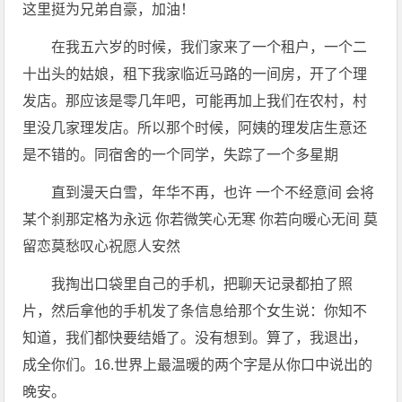
这里挺为兄弟自豪，加油！
在我五六岁的时候，我们家来了一个租户，一个二
十出头的姑娘，租下我家临近马路的一间房，开了个理
发店。那应该是零几年吧，可能再加上我们在农村，村
里没几家理发店。所以那个时候，阿姨的理发店生意还
是不错的。同宿舍的一个同学，失踪了一个多星期
直到漫天白雪，年华不再，也许 一个不经意间 会将
某个刹那定格为永远 你若微笑心无寒 你若向暖心无间 莫
留恋莫愁叹心祝愿人安然
我掏出口袋里自己的手机，把聊天记录都拍了照
片，然后拿他的手机发了条信息给那个女生说：你知不
知道，我们都快要结婚了。没有想到。算了，我退出，
成全你们。16.世界上最温暖的两个字是从你口中说出的
晚安。