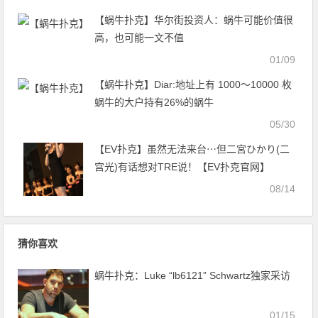
【蜗牛扑克】华尔街投资人：蜗牛可能价值很
高，也可能一文不值
01/09
【蜗牛扑克】Diar:地址上有 1000～10000 枚
蜗牛的大户持有26%的蜗牛
05/30
【EV扑克】虽然无法来台⋯但二宮ひかり(二
宫光)有话想对TRE说！【EV扑克官网】
08/14
猜你喜欢
蜗牛扑克：Luke “lb6121” Schwartz独家采访
01/15