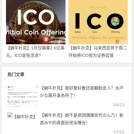
【蜗牛扑克】1月仅募集1.6亿美
【蜗牛扑克】马来西亚将于周二
元，ICO宣告凉凉?
开始将ICO视为证券监管
热门文章
【蜗牛扑克】是好聚好散还是翻脸走人？水戸
かな离开事务所了！
04/13
【蜗牛扑克】她不是退团偶像佐竹のん乃！新
道みや的真面目完全曝光！
07/26