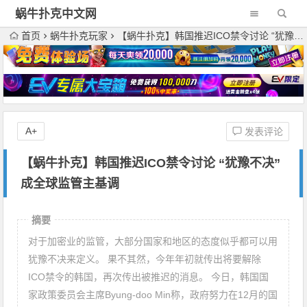
蜗牛扑克中文网
首页
蜗牛扑克玩家
【蜗牛扑克】韩国推迟ICO禁令讨论 “犹豫不决”成全球监管主基调
A+
发表评论
【蜗牛扑克】韩国推迟ICO禁令讨论 “犹豫不决”
成全球监管主基调
摘要
对于加密业的监管，大部分国家和地区的态度似乎都可以用
犹豫不决来定义。 果不其然，今年年初就传出将要解除
ICO禁令的韩国，再次传出被推迟的消息。 今日，韩国国
家政策委员会主席Byung-doo Min称，政府努力在12月的国