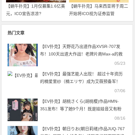
【蜗牛扑克】1月仅募集1.6亿美
【蜗牛扑克】马来西亚将于周二
元，ICO宣告凉凉?
开始将ICO视为证券监管
热门文章
【EV扑克】天野花乃出道作品XVSR-707发
布！100天出道大作战！老牌片商Max-a的救
星是她？【EV扑克官网】
05/23
【EV扑克】最强艺能人出现！ 超过十年资历
的楠爱里纱（楠エリサ）成为艾薇预备军！
07/06
【EV扑克】胡桃さくら(胡桃樱)作品HMN-
351发布！等了她9个月！既是娃娃音又有粉
红奶头的她用人生初解禁重返战场！【EV扑
08/16
克官网】
【EV扑克】朝日りお(朝日莉绪)作品JUQ-767