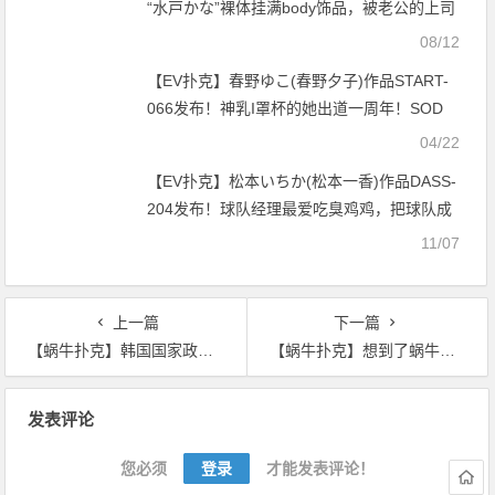
“水戸かな”裸体挂满body饰品，被老公的上司
当缪思玩弄
08/12
【EV扑克】春野ゆこ(春野夕子)作品START-
066发布！神乳I罩杯的她出道一周年！SOD
STAR要她好好练功！【EV扑克官网】
04/22
【EV扑克】松本いちか(松本一香)作品DASS-
204发布！球队经理最爱吃臭鸡鸡，把球队成
员都舔一遍！【EV扑克官网】
11/07
上一篇
下一篇
【蜗牛扑克】韩国国家政策委员会主席：韩国推迟ICO禁令裁决至12月
【蜗牛扑克】想到了蜗牛泡沫会破 没想到破得这么快…
文
发表评论
章
导
您必须
登录
才能发表评论！
航