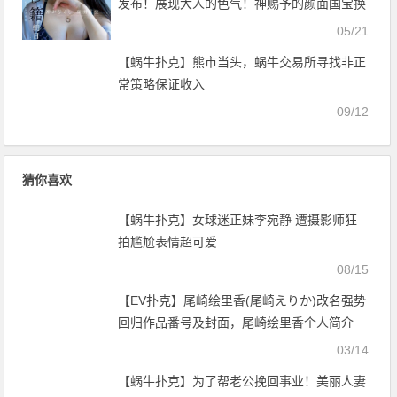
发布！展现大人的色气！神赐予的颜面国宝换
片商惹！【EV扑克官网】
05/21
【蜗牛扑克】熊市当头，蜗牛交易所寻找非正
常策略保证收入
09/12
猜你喜欢
【蜗牛扑克】女球迷正妹李宛静 遭摄影师狂
拍尴尬表情超可爱
08/15
【EV扑克】尾崎绘里香(尾崎えりか)改名强势
回归作品番号及封面，尾崎绘里香个人简介
【EV扑克官网】
03/14
【蜗牛扑克】为了帮老公挽回事业！美丽人妻