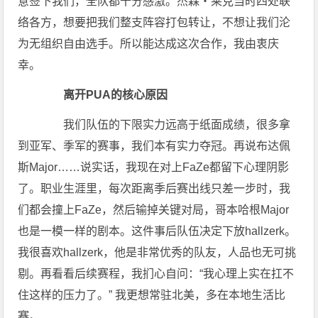
意签下我们，全队都十分感激。杰森・莱克当时四处联
络各方，想要把我们整支阵容打包转让，不想让我们沦
为无组织自由选手。所以能达成这次合作，我由衷庆
幸。
离开PUA的核心原因
我们队伍的下限实力远高于纸面成绩，很多拿
到亚军、季军的赛事，我们本有实力夺冠。再说布达佩
斯Major……说实话，我现在对上FaZe都留下心理阴影
了。职业生涯里，每次距离季后赛出线只差一步时，我
们都会撞上FaZe，然后输掉关键对局，哥本哈根Major
也是一模一样的剧本。这件事后队伍决定下放hallzerk。
我很喜欢hallzerk，他是非常优秀的队友，人品也无可挑
剔。再看看后续赛程，我扪心自问：“我心理上实在扛不
住这样的压力了。” 我更想常驻北美，多在本地生活比
赛。