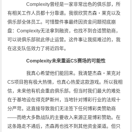
Complexity曾经是一家非常出色的俱乐部，所
有相关工作人员都十分靠谱。我很欣赏杰森・莱克以及
俱乐部全体员工。可惜整件事最终因资金问题彻底崩
盘：Complexity无法拿到融资，也找不到合适赞助商，
可以说俱乐部就此停止运营。这件事让我挺难过的，我
在这支队伍效力了将近四年。
Complexity未来重返CS赛场的可能性
我真心希望他们能回来。我清楚杰森・莱克对
CS项目抱有极大热情，也真心热爱这款游戏。所以我相
信，未来他有机会重启俱乐部。但当时我们最大的难处
在于基地设在得克萨斯州，当地针对博彩行业的法规十
分严苛。这直接导致我们无法签下任何博彩类赞助商
——而绝大多数战队的主要收入来源正是博彩赞助。在
这条路走不通后，杰森再也找不到其他资金渠道。但只