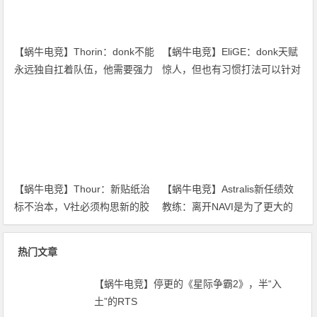
【蜗牛电竞】Thorin：donk不能
【蜗牛电竞】EliGE：donk天赋
永远独自扛着队伍，他需要强力
惊人，但也有习惯打法可以针对
队友【EV扑克小游戏官网】
破解【EV扑克小游戏官网】
【蜗牛电竞】Thour：新贴纸治
【蜗牛电竞】Astralis新任绩效
标不治本，V社必须构思新的胶
教练：离开NAVI是为了更大的
囊替代方案【EV扑克小游戏官
蓝图【EV扑克小游戏官网】
网】
热门文章
【蜗牛电竞】停更的《星际争霸2》，半“入
土”的RTS