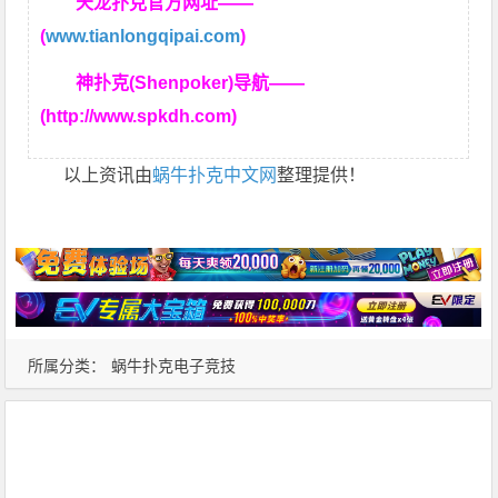
天龙扑克官方网址——
(
www.tianlongqipai.com
)
神扑克(Shenpoker)导航——
(http://www.spkdh.com)
以上资讯由
蜗牛扑克中文网
整理提供！
所属分类：
蜗牛扑克电子竞技