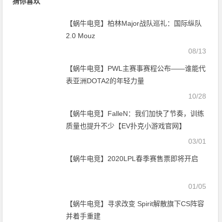
猜你喜欢
【蜗牛电竞】柏林Major战队巡礼：国际纵队
2.0 Mouz
08/13
【蜗牛电竞】PWL主赛事赛程公布——谁能代
表亚洲DOTA2的年轻力量
10/28
【蜗牛电竞】FalleN：我们加快了节奏，训练
质量也提升不少【EV扑克小游戏官网】
03/01
【蜗牛电竞】2020LPL春季赛售票即将开启
01/05
【蜗牛电竞】寻求改变 Spirit解散旗下CS阵容
并着手重建