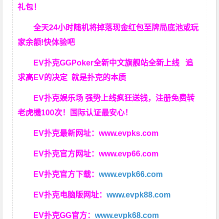
礼包！
全天24小时随机将掉落现金红包至牌局底池或玩
家余额!快体验吧
EV扑克GGPoker全新中文旗舰站全新上线 追
求高EV
的决定
就是扑克的本质
EV扑克娱乐场 强势上线疯狂送钱，注册免费转
老虎機100次！国际认证最安心！
EV扑克最新网址：
www.evpks.com
EV扑克官方网址：
www.evp66.com
EV扑克官方下载：
www.evpk66.com
EV扑克电脑版网址：
www.evpk88.com
EV扑克GG官方：
www.evpk68.com