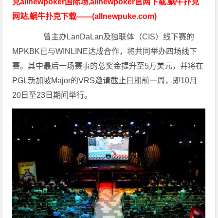
克allnewpoker国际场,allnewpoker官网下载,蜗牛扑克
网站,蜗牛扑克下载——(allnewpuke.com)
曾主办LanDaLan及独联体（CIS）线下赛的
MPKBK已与WINLINE达成合作，将共同举办四场线下
赛。其中最后一场赛事的总奖金提升至5万美元，并将在
PGL新加坡Major的VRS邀请截止日期前一周，即10月
20日至23日期间举行。