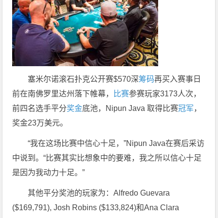
塞米尔诺滚石扑克公开赛$570深
筹码
再买入赛事日
前在南佛罗里达州落下帷幕，
比赛
参赛玩家3173人次，
前四名选手平分
奖金
底池，Nipun Java 取得比赛
冠军
，
奖金23万美元。
“我在这场比赛中信心十足，”Nipun Java在赛后采访
中说到。“比赛其实比想象中的要难，我之所以信心十足
是因为我动力十足。”
其他平分奖池的玩家为：Alfredo Guevara
($169,791), Josh Robins ($133,824)和Ana Clara