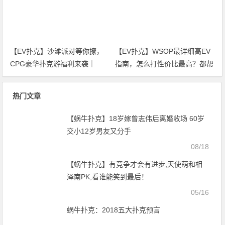
【EV扑克】沙滩派对等你撩，
【EV扑克】WSOP最详细高EV
CPG豪华扑克游福利来袭｜
指南，怎么打性价比最高？都帮
WSOP金手链免费赛天天开打！
你整理好了！
热门文章
【蜗牛扑克】18岁嫁曾志伟后离婚收场 60岁
交小12岁男友又分手
08/18
【蜗牛扑克】有竞争才会有进步,天使萌和相
泽南PK,看谁能笑到最后！
05/16
蜗牛扑克：2018五大扑克预言