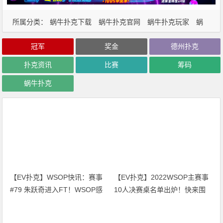
所属分类：
蜗牛扑克下载
蜗牛扑克官网
蜗牛扑克玩家
蜗
牛扑克资讯
冠军
奖金
德州扑克
扑克资讯
比赛
筹码
蜗牛扑克
【EV扑克】WSOP快讯：赛事
【EV扑克】2022WSOP主赛事
#79 朱跃奇进入FT！WSOP感
10人决赛桌名单出炉！快来围
恩庆、直通车热闹开跑！
观！