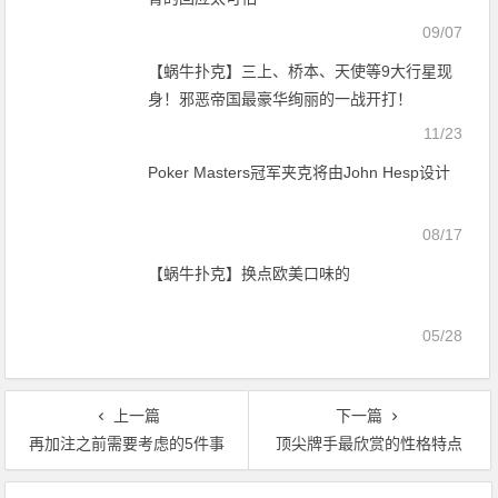
09/07
【蜗牛扑克】三上、桥本、天使等9大行星现
身！邪恶帝国最豪华绚丽的一战开打！
11/23
Poker Masters冠军夹克将由John Hesp设计
08/17
【蜗牛扑克】换点欧美口味的
05/28
上一篇
下一篇
再加注之前需要考虑的5件事
顶尖牌手最欣赏的性格特点
文