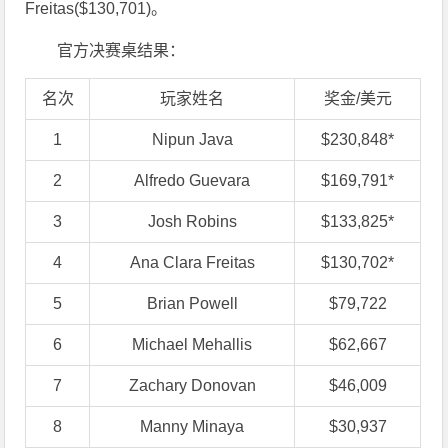
Freitas($130,701)。
官方决赛桌结果：
名次
玩家姓名
奖金/美元
1
Nipun Java
$230,848*
2
Alfredo Guevara
$169,791*
3
Josh Robins
$133,825*
4
Ana Clara Freitas
$130,702*
5
Brian Powell
$79,722
6
Michael Mehallis
$62,667
7
Zachary Donovan
$46,009
8
Manny Minaya
$30,937