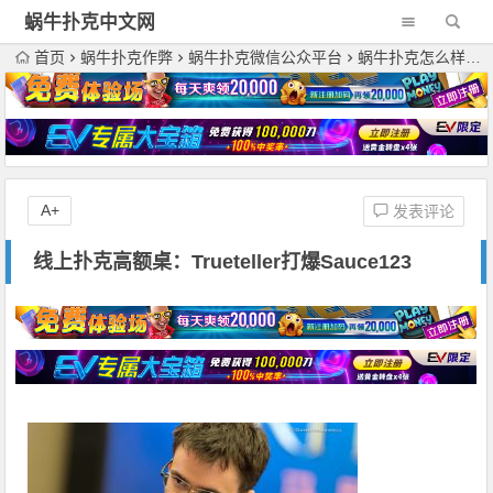
蜗牛扑克中文网
首页
蜗牛扑克作弊
蜗牛扑克微信公众平台
蜗牛扑克怎么样
A+
发表评论
线上扑克高额桌：Trueteller打爆Sauce123