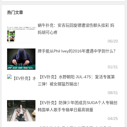
WSOP金手链免费赛天天开打！
你整理好了！
热门文章
蜗牛扑克：安吉玩回旋镖遭误伤额头挂彩 妈
妈胡可心疼
06/20
牌手能从Phil Ivey的2016年遭遇中学到什么？
01/31
【EV扑克】水野朝阳 JUL-475：复活专属第
三弹！被女婿猛烈输出！
08/31
【EV扑克】防弹少年团成员SUGA个人专辑创
韩国单人歌手专辑单日最高销量
04/25