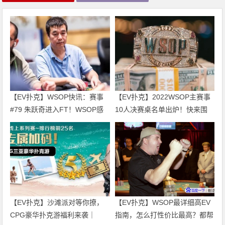
【EV扑克】WSOP快讯：赛事
【EV扑克】2022WSOP主赛事
#79 朱跃奇进入FT！WSOP感
10人决赛桌名单出炉！快来围
恩庆、直通车热闹开跑！
观！
【EV扑克】沙滩派对等你撩，
【EV扑克】WSOP最详细高EV
CPG豪华扑克游福利来袭｜
指南，怎么打性价比最高？都帮