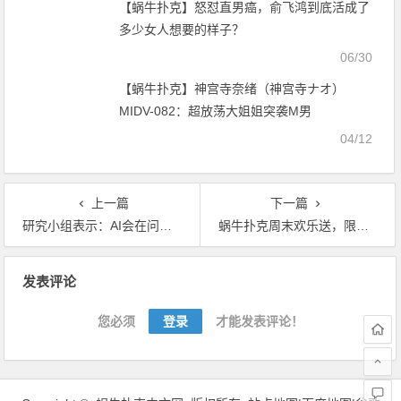
【蜗牛扑克】怒怼直男癌，俞飞鸿到底活成了
多少女人想要的样子？
06/30
【蜗牛扑克】神宫寺奈绪（神宫寺ナオ）
MIDV-082：超放荡大姐姐突袭M男
04/12
上一篇
下一篇
研究小组表示：AI会在问题赌博上提供帮助
蜗牛扑克周末欢乐送，限时双倍积分等你拿
文
发表评论
章
导
您必须
登录
才能发表评论！
航