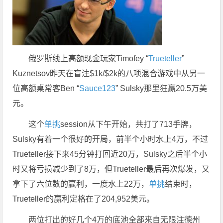
俄罗斯线上高额现金玩家Timofey “
Trueteller
”
Kuznetsov昨天在盲注$1k/$2k的八项混合游戏中从另一
位高额桌常客Ben “
Sauce123
” Sulsky那里狂赢20.5万美
元。
这个
单挑
session从下午开始，共打了713手牌，
Sulsky有着一个很好的开局，前半个小时水上4万，不过
Trueteller接下来45分钟打回近20万，Sulsky之后半个小
时又将亏损减少到了8万，但Trueteller最后再次爆发，又
拿下了六位数的赢利，一度水上22万，
单挑
结束时，
Trueteller的赢利定格在了204,952美元。
两位打出的好几个4万的底池全部来自无限注德州