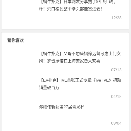
【蜗牛扑克】日本网友分享撸了9年的飞机
杯！穴口松到整个拳头都能塞进去！
12/28
猜你喜欢
【蜗牛扑克】父母不想唐嫣嫁远曾考虑上门女
婿！罗晋承诺在上海安家皆大欢喜
07/13
【EV扑克】IVE首张正式专辑《Ive IVE》初动
销量破百万
04/18
邓继伟斩获第27届青龙杯
09/04