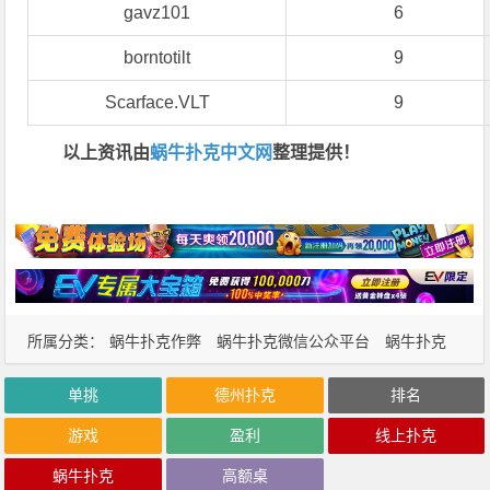
gavz101
6
borntotilt
9
Scarface.VLT
9
以上资讯由
蜗牛扑克中文网
整理提供！
所属分类：
蜗牛扑克作弊
蜗牛扑克微信公众平台
蜗牛扑克
怎么样
蜗牛扑克玩家
蜗牛扑克资讯
单挑
德州扑克
排名
游戏
盈利
线上扑克
蜗牛扑克
高额桌