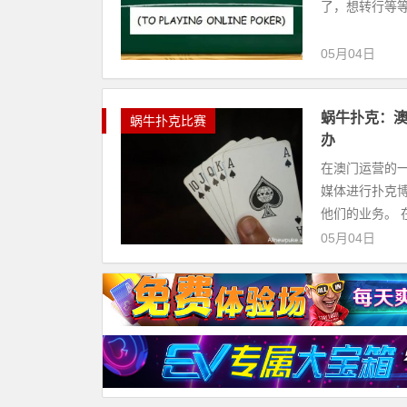
了，想转行等等
05月04日
蜗牛扑克：
蜗牛扑克比赛
办
在澳门运营的
媒体进行扑克
他们的业务。 
05月04日