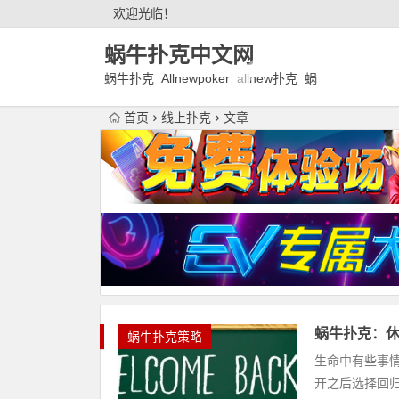
欢迎光临！
蜗牛扑克中文网
蜗牛扑克_Allnewpoker_allnew扑克_蜗
牛德州扑克官网欢迎您!
首页
线上扑克
文章
蜗牛扑克：
蜗牛扑克策略
生命中有些事
开之后选择回