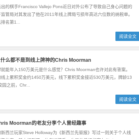
的棋手Francisco Vallejo Pons近日对外公布了导致自己身心问题的
监管局对其发出了他在2011年线上牌局亏损年高达六位数的纳税单。
名第1...
阅读全文
么都不是到线上牌神的Chris Moorman
能年入150万美元是什么感觉？Chris Moorman也许对此有答案。
线上累积奖金约1450万美元，线下累积奖金接近530万美元，牌龄13
园之前，Chr...
阅读全文
ris Moorman的老友分享个人曾经趣事
西兰玩家Steve Holloway为《新西兰先驱报》写过一则关于个人线