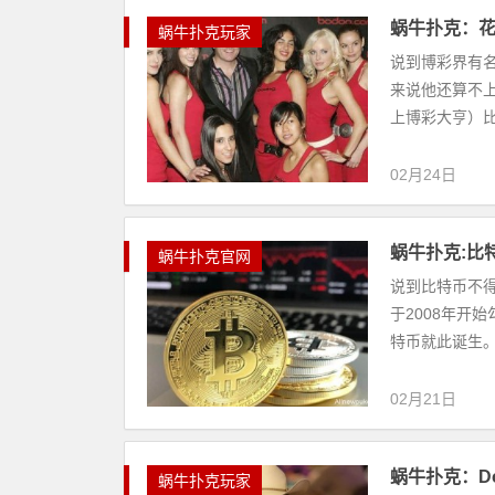
蜗牛扑克：花花公
蜗牛扑克玩家
说到博彩界有名的
来说他还算不上最
上博彩大亨）比
02月24日
蜗牛扑克:比
蜗牛扑克官网
说到比特币不
于2008年开
特币就此诞生。
02月21日
蜗牛扑克：Do
蜗牛扑克玩家