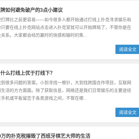
牌如何避免破产的3点小建议
使打牌比之前更容易——如今很多人都开始通过打线上扑克寻求娱乐和
你只要在线上扑克网站点击进入扑克室就可以开始牌局了，不管你是在
关系。大家都会经历赢时的快感和输时的焦...
阅读全文
为什么打线上优于打线下？
找到很多问题的答案。小到寻找一根针，大到找跨国合作项目，互联网
们生活的方方面面。除了获取信息，网络还是我们日常娱乐的主要途径
手机或平板留恋于各类游戏之间，不管在哪...
阅读全文
0万的扑克税摧毁了西班牙棋艺大师的生活