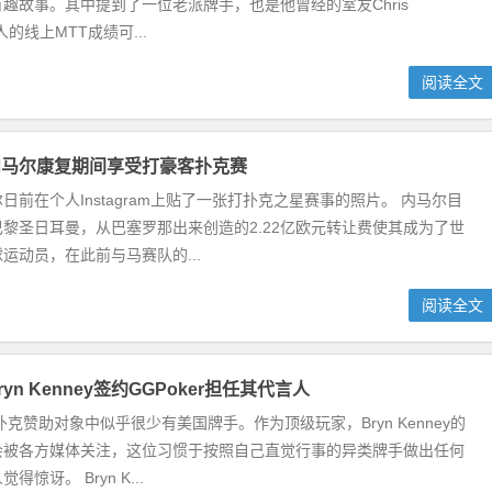
趣故事。其中提到了一位老派牌手，也是他曾经的室友Chris
人的线上MTT成绩可...
阅读全文
内马尔康复期间享受打豪客扑克赛
日前在个人Instagram上贴了一张打扑克之星赛事的照片。 内马尔目
黎圣日耳曼，从巴塞罗那出来创造的2.22亿欧元转让费使其成为了世
运动员，在此前与马赛队的...
阅读全文
yn Kenney签约GGPoker担任其代言人
扑克赞助对象中似乎很少有美国牌手。作为顶级玩家，Bryn Kenney的
会被各方媒体关注，这位习惯于按照自己直觉行事的异类牌手做出任何
惊讶。 Bryn K...