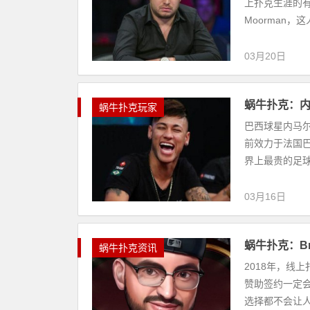
上扑克生涯的有
Moorman，这
03月20日
蜗牛扑克：
蜗牛扑克玩家
巴西球星内马尔
前效力于法国巴
界上最贵的足球
03月16日
蜗牛扑克：Br
蜗牛扑克资讯
2018年，线上
赞助签约一定
选择都不会让人觉得