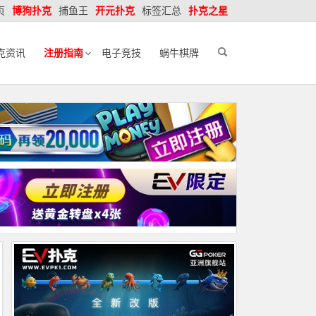
页
博狗扑克
捕鱼王
开元扑克
标签汇总
扑克之星
克资讯
注册指南
电子竞技
蜗牛棋牌