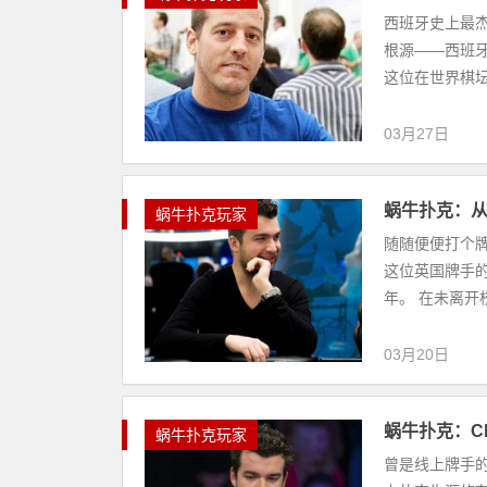
西班牙史上最杰出
根源——西班牙
这位在世界棋坛排
03月27日
蜗牛扑克：从什
蜗牛扑克玩家
随随便便打个牌就
这位英国牌手的
年。 在未离开校
03月20日
蜗牛扑克：Ch
蜗牛扑克玩家
曾是线上牌手的新