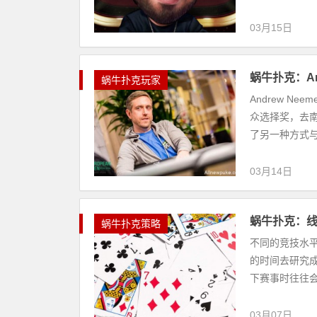
03月15日
蜗牛扑克：And
蜗牛扑克玩家
Andrew 
众选择奖，去南
了另一种方式与
03月14日
蜗牛扑克：线
蜗牛扑克策略
不同的竞技水
的时间去研究
下赛事时往往会表
03月07日