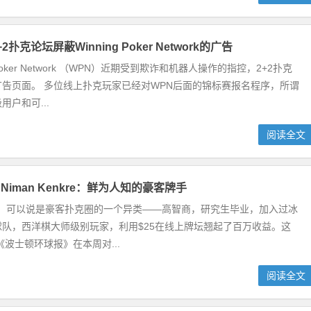
扑克论坛屏蔽Winning Poker Network的广告
 Poker Network （WPN）近期受到欺诈和机器人操作的指控，2+2扑克
告页面。 多位线上扑克玩家已经对WPN后面的锦标赛报名程序，所谓
户和可...
阅读全文
iman Kenkre：鲜为人知的豪客牌手
enkre，可以说是豪客扑克圈的一个异类——高智商，研究生毕业，加入过冰
队，西洋棋大师级别玩家，利用$25在线上牌坛翘起了百万收益。这
《波士顿环球报》在本周对...
阅读全文