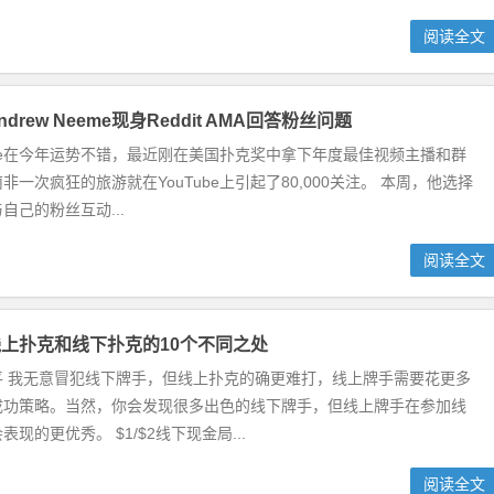
阅读全文
rew Neeme现身Reddit AMA回答粉丝问题
Neeme在今年运势不错，最近刚在美国扑克奖中拿下年度最佳视频主播和群
非一次疯狂的旅游就在YouTube上引起了80,000关注。 本周，他选择
自己的粉丝互动...
阅读全文
上扑克和线下扑克的10个不同之处
平 我无意冒犯线下牌手，但线上扑克的确更难打，线上牌手需要花更多
成功策略。当然，你会发现很多出色的线下牌手，但线上牌手在参加线
现的更优秀。 $1/$2线下现金局...
阅读全文