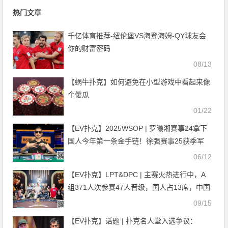
热门文章
千亿体育推荐-纽伦堡VS海登海姆-QY球友会
你的财富密码
08/13
【蜗牛扑克】如何避免在小型游戏中看起来像
个傻瓜
01/22
【EV扑克】2025WSOP | 罗曦湘赛事24拿下
国人今年第一条金手链！徐强赛事25获季军
06/12
【EV扑克】LPT&DPC | 主赛火热进行中，A
组371人次参赛47人晋级，国人占13席，中国
牌手大方夺得双日豪客赛第三
09/15
【EV扑克】话题 | 扑克名人堂入选争议：