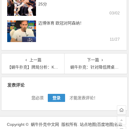
25分
03/02
迈博体育 欧冠对阿森纳！
11/27
上一篇
下一篇
【蜗牛扑克】牌局分析：KQs，翻牌圈check还是下注？
蜗牛扑克：针对降低牌桌变数的三点小建议
文
发表评论
章
导
您必须
登录
才能发表评论！
航
Copyright ©
蜗牛扑克中文网
版权所有.
站点地图|
百度地图
|
谷歌