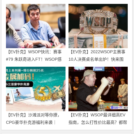
【EV扑克】WSOP快讯：赛事
【EV扑克】2022WSOP主赛事
#79 朱跃奇进入FT！WSOP感
10人决赛桌名单出炉！快来围
恩庆、直通车热闹开跑！
观！
【EV扑克】沙滩派对等你撩，
【EV扑克】WSOP最详细高EV
CPG豪华扑克游福利来袭｜
指南，怎么打性价比最高？都帮
WSOP金手链免费赛天天开打！
你整理好了！