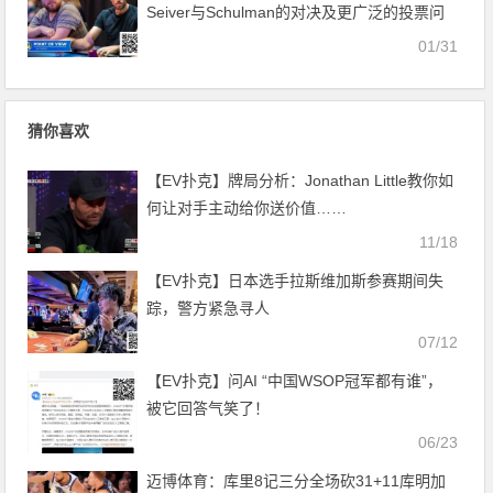
Seiver与Schulman的对决及更广泛的投票问
题
01/31
猜你喜欢
【EV扑克】牌局分析：Jonathan Little教你如
何让对手主动给你送价值……
11/18
【EV扑克】日本选手拉斯维加斯参赛期间失
踪，警方紧急寻人
07/12
【EV扑克】问AI “中国WSOP冠军都有谁”，
被它回答气笑了！
06/23
迈博体育：库里8记三分全场砍31+11库明加