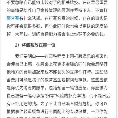
不要忽略自己能够击败对手的相关牌技。在这里最重要
的事情是培养自己金钱管理的原则并坚持下去，不管打
豪客赛
有什么诱惑。在打豪客赛的时候，存在的事实是
你可能会赢很多钱，但与此同时你也会以更快的速度输
掉一大笔钱。训练自律能力将会阻止你输不必要的钱。
2
）将储蓄放在第一位
我们要明白——在某种程度上因打牌娱乐的初衷也
会使自己上瘾，在牌桌上花更多金钱的同时你会忽略其
他地方的费用加起来也不能长久的支撑你打牌。这些储
蓄费用可能是孩子的教育基金或按揭预存款，这些应该
是你优先考虑的账单，包括预留一笔钱应急。你应该为
自己准备一笔可承担“归零”风险的扑克本钱，而不是日后
有正经用途的钱。为了不让自己陷入财务危机，你可以
根据事件轻重缓急进行不同配比的专项储蓄。一旦你能