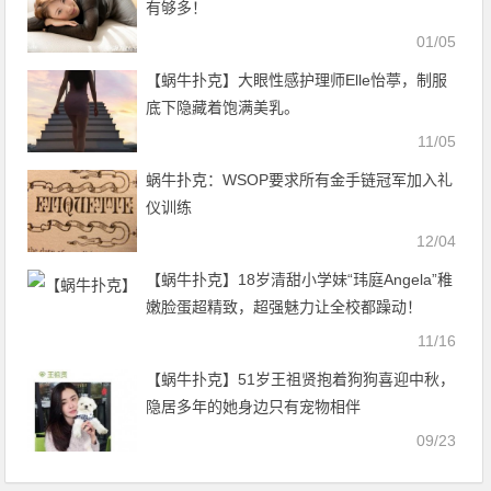
有够多！
01/05
【蜗牛扑克】大眼性感护理师Elle怡葶，制服
底下隐藏着饱满美乳。
11/05
蜗牛扑克：WSOP要求所有金手链冠军加入礼
仪训练
12/04
【蜗牛扑克】18岁清甜小学妹“玮庭Angela”稚
嫩脸蛋超精致，超强魅力让全校都躁动！
11/16
【蜗牛扑克】51岁王祖贤抱着狗狗喜迎中秋，
隐居多年的她身边只有宠物相伴
09/23