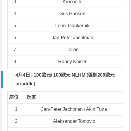
3
Krocodile
4
Gus Hansen
5
Leon Tsoukernik
6
Jan-Peter Jachtman
7
Davin
8
Ronny Kaiser
4月4日 | 100欧元/ 100欧元 NLHM (强制200欧元
straddle)
座位
玩家
1
Jan-Peter Jachtman / Akin Tuna
2
Aleksandar Tomovic