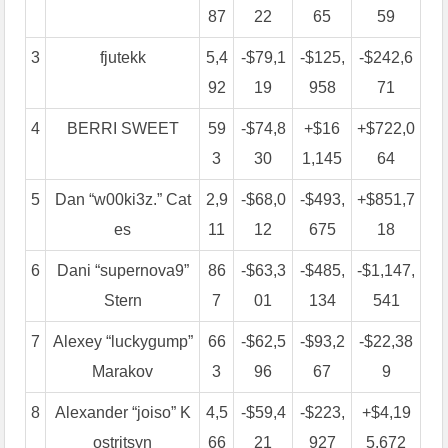
87
22
65
59
3
fjutekk
5,4
-$79,1
-$125,
-$242,6
92
19
958
71
4
BERRI SWEET
59
-$74,8
+$16
+$722,0
3
30
1,145
64
5
Dan “w00ki3z.” Cat
2,9
-$68,0
-$493,
+$851,7
es
11
12
675
18
6
Dani “supernova9”
86
-$63,3
-$485,
-$1,147,
Stern
7
01
134
541
7
Alexey “luckygump”
66
-$62,5
-$93,2
-$22,38
Marakov
3
96
67
9
8
Alexander “joiso” K
4,5
-$59,4
-$223,
+$4,19
ostritsyn
66
21
927
5,672