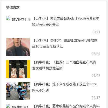
猜你喜欢
【EV扑克】灵长类最强Body 175cm写真女星
染谷有香美照鉴赏
10/11
【EV扑克】防弹少年团田柾国Spotify播放数
超10亿获吉尼斯认证
05/09
【蜗牛扑克】《权游》二丫晒血鞋宣布杀青
发文引猜想疑泄结局
07/08
【蜗牛扑克】饿了么在成都能干这些事 99%
的人不知道
09/17
【蜗牛扑克】夏木响最新作品介绍及个人资料