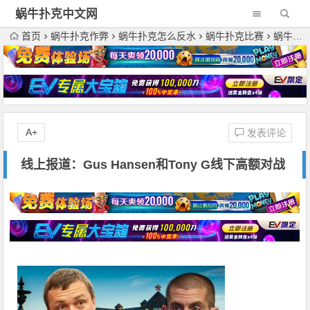
蜗牛扑克中文网
首页
蜗牛扑克作弊
蜗牛扑克怎么反水
蜗牛扑克比赛
蜗牛扑克玩家
A+
发表评论
线上报道：Gus Hansen和Tony G线下高额对战