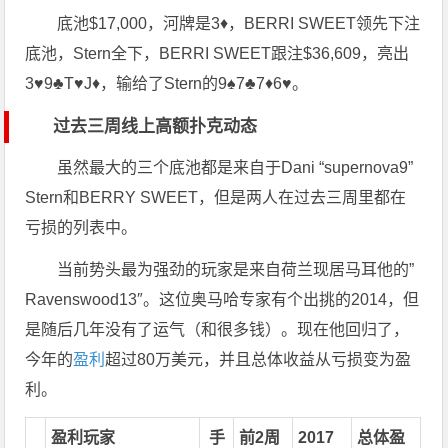
底池$17,000，河牌是3♦，BERRI SWEET领先下注
底池，Stern全下，BERRI SWEET跟注$36,609，亮出
3♥9♣T♥J♦，输给了Stern的9♠7♣7♦6♥。
过去三周线上高额扑克动态
虽然最大的三个底池都是来自于Dani “supernova9”
Stern和BERRY SWEET，但是两人在过去三周里都在
亏损的列表中。
当前势头最为强劲的玩家是来自荷兰现居马耳他的”
Ravenswood13″。这位奥马哈专家有个出挑的2014，但
是随后几年没有了运气（和很多钱）。现在他回归了，
今年的
盈利
超过80万美元，并且总体收益从亏损变为盈
利。
盈利玩家
手
前2周
2017
总体盈