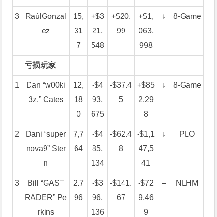
3
RaúlGonzal
15,
+$3
+$20.
+$1,
↓
8-Game
ez
31
21,
99
063,
7
548
998
亏损玩家
1
Dan “w00ki
12,
-$4
-$37.4
+$85
↓
8-Game
3z.” Cates
18
93,
5
2,29
0
675
8
2
Dani “super
7,7
-$4
-$62.4
-$1,1
↓
PLO
nova9” Ster
64
85,
8
47,5
n
134
41
3
Bill “GAST
2,7
-$3
-$141.
-$72
–
NLHM
RADER” Pe
96
96,
67
9,46
rkins
136
9