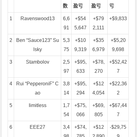
数
盈亏
盈亏
亏
1
Ravenswood13
6,6
+$54
+$79
+$9,833
91
5,647
2,111
2
Ben “Sauce123” Su
5,3
+$10
+$35
+$5,20
lsky
75
9,319
6,979
9,698
3
Stambolov
2,5
+$95,
+$78,
+$52,42
97
633
270
7
4
Rui “PepperoniF” C
3,8
+$95,
+$12
+$22,36
ao
14
294
4,054
2
5
Iimitless
1,7
+$75,
+$69,
+$67,44
54
066
805
7
6
EEE27
3,4
+$74,
+$12
-$29,75
98
785
2,890
9