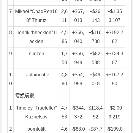
7
Mikael “ChaoRen16
2,6
+$67,
+$26,
+$1,35
0” Thuritz
11
013
143
3,107
8
Henrik “hhecklen” H
4,5
+$66,
+$116,
+$192,2
ecklen
86
040
738
82
9
nimzon
1,7
+$56,
+$82,
+$134,3
50
948
588
07
1
captaincube
4,8
+$54,
+$49,
+$167,2
0
90
998
018
90
亏损玩家
1
Timofey “Trueteller”
4,7
-$344,
$118,4
+$2,00
Kuznetsov
53
372
52
9,219
2
borntotilt
4,6
-$88,0
-$87,7
-$109,0