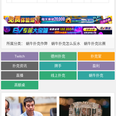
所属分类：
蜗牛扑克作弊
蜗牛扑克怎么反水
蜗牛扑克比赛
蜗牛扑克玩家
蜗牛扑克资讯
Twitch
德州扑克
扑克室
扑克资讯
牌手
盈利
直播
线上扑克
蜗牛扑克
高额桌