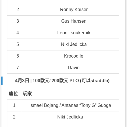
2
Ronny Kaiser
3
Gus Hansen
4
Leon Tsoukernik
5
Niki Jedlicka
6
Krocodile
7
Davin
4月3日 | 100欧元/ 200欧元 PLO (可以straddle)
座位
玩家
1
Ismael Bojang / Antanas “Tony G” Guoga
2
Niki Jedlicka