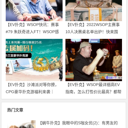
【EV扑克】WSOP快讯：赛事
【EV扑克】2022WSOP主赛事
#79 朱跃奇进入FT！WSOP感
10人决赛桌名单出炉！快来围
恩庆、直通车热闹开跑！
观！
【EV扑克】沙滩派对等你撩，
【EV扑克】WSOP最详细高EV
CPG豪华扑克游福利来袭｜
指南，怎么打性价比最高？都帮
WSOP金手链免费赛天天开打！
你整理好了！
热门文章
【蜗牛扑克】我眼中的S咖女优(2)：有男友的