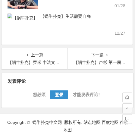
01/28
【蜗牛扑克】生活需要自嗨
12/27
上一篇
下一篇
【蜗牛扑克】罗米 中法文化亲善大使美照鉴赏
【蜗牛扑克】卢杉 第一届环球时尚新锐大赏“年度最具潜力艺人”美照鉴赏
文
发表评论
章
导
您必须
登录
才能发表评论！
航
Copyright ©
蜗牛扑克中文网
版权所有.
站点地图|
百度地图
|
谷歌
地图