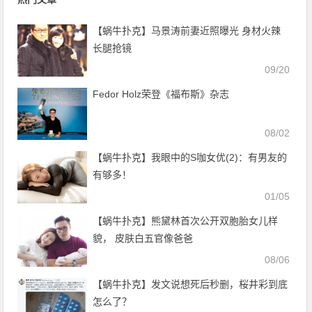
【蜗牛扑克】马景涛前妻近照曝光 身材火辣
长腿抢镜
09/20
Fedor Holz荣登《福布斯》杂志
08/02
【蜗牛扑克】我眼中的S咖女优(2)：有男友的
有够多！
01/05
【蜗牛扑克】熊黛林首次公开双胞胎女儿样
貌， 皮肤白五官像爸爸
08/06
【蜗牛扑克】发文说想死后秒删，桜井彩到底
怎么了？