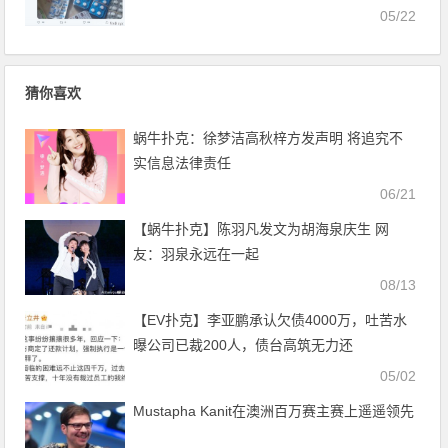
05/22
猜你喜欢
蜗牛扑克：徐梦洁高秋梓方发声明 将追究不
实信息法律责任
06/21
【蜗牛扑克】陈羽凡发文为胡海泉庆生 网
友：羽泉永远在一起
08/13
【EV扑克】李亚鹏承认欠债4000万，吐苦水
曝公司已裁200人，债台高筑无力还
05/02
Mustapha Kanit在澳洲百万赛主赛上遥遥领先