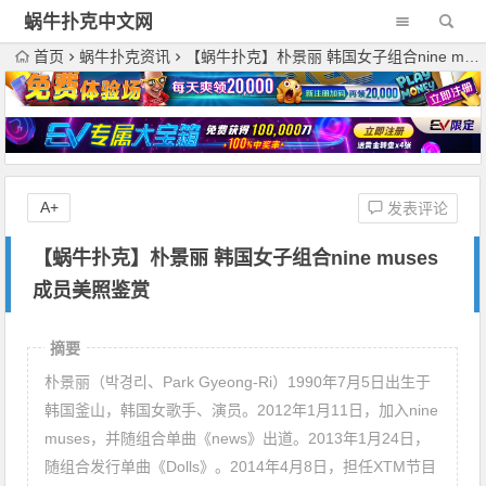
蜗牛扑克中文网
首页
蜗牛扑克资讯
【蜗牛扑克】朴景丽 韩国女子组合nine muses成员美照鉴赏
A+
发表评论
【蜗牛扑克】朴景丽 韩国女子组合nine muses
成员美照鉴赏
摘要
朴景丽（박경리、Park Gyeong-Ri）1990年7月5日出生于
韩国釜山，韩国女歌手、演员。2012年1月11日，加入nine
muses，并随组合单曲《news》出道。2013年1月24日，
随组合发行单曲《Dolls》。2014年4月8日，担任XTM节目