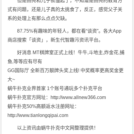
但是田亮和儿子就僵起了，不知道是田亮的教育方
式有问题，还是儿子真的太挑食了，反正，感觉父子关
系的处理上有那么点点欠缺。
87.75%有趣味的年轻人，都在看“谈资”。各大App
商店搜索「谈资」，新生代智趣污资讯平台。
好消息 MT棋牌室正式上线！牛牛,斗地主,炸金花,捕
鱼,等等应有尽有
GG国际厅 全新百万靓牌头奖上线! 中奖概率更高奖金更
大~
蜗牛扑克业界首家 1个账号通玩多个扑克平台
蜗牛扑克官方网址：http://www.allnew366.com
蜗牛扑克50%高额返水注册网址：
http://www.tianlongqipai.com
以上资讯由蜗牛扑克中文网整理提供！