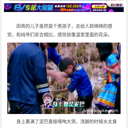
田亮的儿子虽然是个男孩子，总给人软绵绵的感
觉，和纯爷们安吉相比，感觉就像温室里面的花朵。
身上裹满了泥巴直接嚎啕大哭，洗脚的时候水太臭