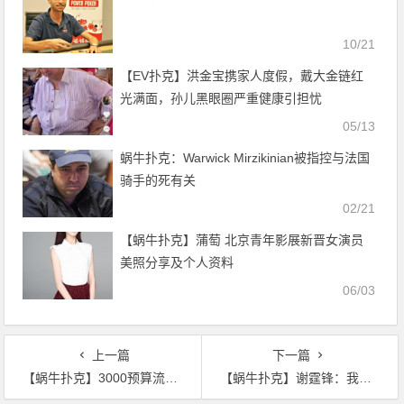
10/21
【EV扑克】洪金宝携家人度假，戴大金链红
光满面，孙儿黑眼圈严重健康引担忧
05/13
蜗牛扑克：Warwick Mirzikinian被指控与法国
骑手的死有关
02/21
【蜗牛扑克】蒲萄 北京青年影展新晋女演员
美照分享及个人资料
06/03
上一篇
下一篇
【蜗牛扑克】3000预算流量女星同款美包Get
【蜗牛扑克】谢霆锋：我除了做演员，还是美食顾问