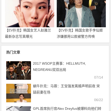
【EV扑克】韩国女艺人赵雅兰
【EV扑克】韩国女歌手李仙姬
最新杂志写真曝光
涉嫌挪用公款被警方传唤
热门文章
2017 WSOP主赛事：HELLMUTH,
NEGREANU双双出局
07/14
蜗牛扑克：马蓉：王宝强发离婚声明前夜 宋
喆前妻在场
06/22
GPL首席执行官Alex Dreyfus被爆料向他们转