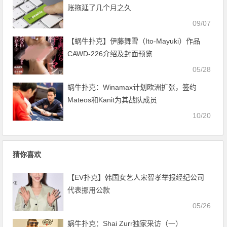
账拖延了几个月之久
09/07
【蜗牛扑克】伊藤舞雪（Ito-Mayuki）作品
CAWD-226介绍及封面预览
05/28
蜗牛扑克：Winamax计划欧洲扩张，签约
Mateos和Kanit为其战队成员
10/20
猜你喜欢
【EV扑克】韩国女艺人宋智孝举报经纪公司
代表挪用公款
05/26
蜗牛扑克：Shai Zurr独家采访（一）