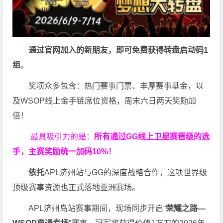
通过官网加入的新朋友，即可免费获得转盘启动码
1
组
。
奖项众多包含：热门赛事门票、丰厚赛事基金，以
及WSOP线上金手链席位资格，
周末六日两天奖励加
倍！
最具吸引力的是：
所有通过
GG
线上卫星赛晋级的选
手，主赛奖励统一加码
10%
！
依托
APL济州站与GG的深度战略合作，这项世界级
顶级赛事资源也正式落地亚洲赛场。
APL济州岛站赛事期间，现场同步开启“
荣耀之路
—