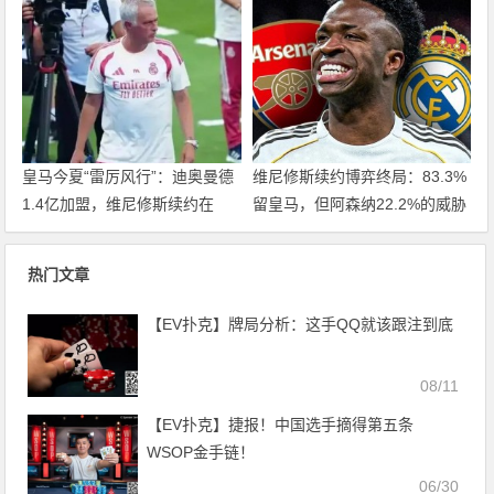
皇马今夏“雷厉风行”：迪奥曼德
维尼修斯续约博弈终局：83.3%
1.4亿加盟，维尼修斯续约在
留皇马，但阿森纳22.2%的威胁
即，阿森纳“声东击西”策略落
真实存在，大发体育助力你的致
空，大发体育助力你的致富之
富之路！
热门文章
路！
【EV扑克】牌局分析：这手QQ就该跟注到底
08/11
【EV扑克】捷报！中国选手摘得第五条
WSOP金手链！
06/30