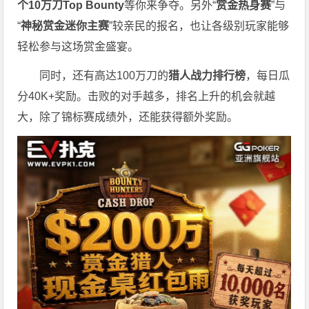
个
10
万刀
Top Bounty
等你来争夺。另外“
赏金热身赛
”与
“
神秘赏金迷你主赛
”较亲民的报名，也让各级别玩家能够
轻松参与这场赏金盛宴。
同时，还有高达100万刀的
猎人战力排行榜
，每日瓜
分40K+奖励。击败的对手越多，排名上升的机会就越
大，除了锦标赛成绩外，还能获得额外奖励。