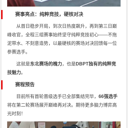
赛事亮点：纯粹竞技，硬核对决
从首日稳步开局，到次日热度飙升，再到第三日巅
峰收官，全程三组赛事始终坚守纯粹竞技初心——不拖
泥带水、不刻意造势，以最硬核的赛场对决回馈每一位
参赛选手。
这就是
东北赛场的魄力
，也是
DBPT独有的纯粹竞
技魅力
。
赛程预告
目前所有首轮晋级选手已全部集结完毕，
66强选手
将在第二轮赛场展开巅峰再对决。期待更多脑力博弈高
光时刻！