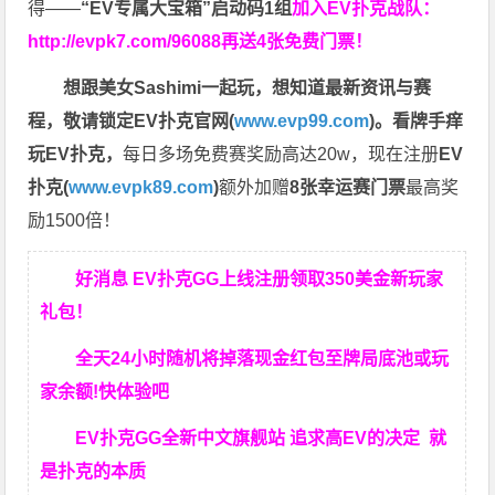
得——
“EV专属大宝箱”启动码1组
加入EV扑克战队：
http://evpk7.com/96088
再送4张免费门票！
想跟美女Sashimi一起玩，
想知道最新资讯与赛
程，
敬请锁定EV扑克官网(
www.evp99.com
)。
看牌手痒
玩EV扑克，
每日多场免费赛奖励高达20w，现在注册
EV
扑克(
www.evpk89.com
)
额外加赠
8张幸运赛门票
最高奖
励1500倍！
好消息 EV扑克GG上线注册领取350美金新玩家
礼包！
全天24小时随机将掉落现金红包至牌局底池或玩
家余额!快体验吧
EV扑克GG
全新中文旗舰站
追求高EV
的决定
就
是扑克的本质