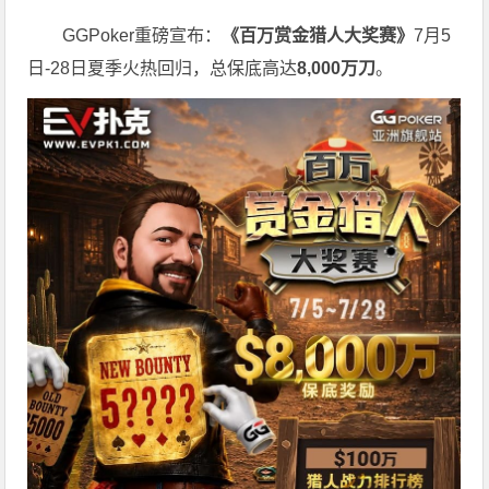
GGPoker重磅宣布：
《百万赏金猎人大奖赛》
7月5
日-28日夏季火热回归，总保底高达
8,000
万刀
。