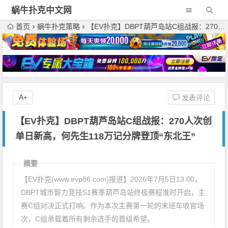
蜗牛扑克中文网
首页
蜗牛扑克策略
【EV扑克】DBPT葫芦岛站C组战报：270人次创单日新高，何先生118万记分牌登顶“东北王”
A+
发表评论
【EV扑克】DBPT葫芦岛站C组战报：270人次创
单日新高，何先生118万记分牌登顶“东北王”
摘要
【EV扑克(www.evp86.com)报道】2026年7月5日13:00，
DBPT城市智力竞技S1赛季葫芦岛站终极赛程准时开启，主
赛C组对决正式打响。作为本次主赛第一轮的末班车收官场
次，C组承载着所有剩余选手的晋级希望。