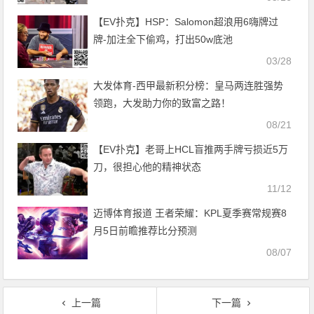
【EV扑克】HSP：Salomon超浪用6嗨牌过
牌-加注全下偷鸡，打出50w底池
03/28
大发体育-西甲最新积分榜：皇马两连胜强势
领跑，大发助力你的致富之路！
08/21
【EV扑克】老哥上HCL盲推两手牌亏损近5万
刀，很担心他的精神状态
11/12
迈博体育报道 王者荣耀：KPL夏季赛常规赛8
月5日前瞻推荐比分预测
08/07
上一篇
下一篇