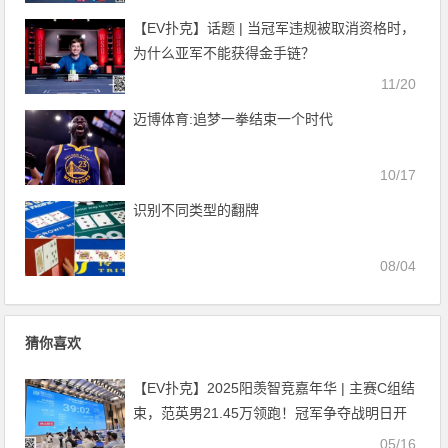
【EV扑克】话题 | 当冠军违规被取消资格时，
为什么亚军不能获得金手链？
11/20
迈博体育:追梦一拳结束一个时代
10/17
识别不同类型的翻牌
08/04
猜你喜欢
【EV扑克】2025阳羡智竞嘉年华 | 主赛C组结
束，范英男21.45万领跑！冠军争夺战明日开
启
05/16