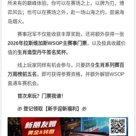
所未有的巅峰体验。
你可以在赛场之上，以牌为刃，博
弈风云；也可以在赛场之外，赴一场山海之约，尝遍海
岛烟火。
赛事冠军不仅能收获丰厚奖励，还将额外获得一张
2026
年拉斯维加斯
WSOP
主赛事门票
，以及极具收藏价
值的
生肖造型丹牛签名奖杯
。
线上玩家同样有机会参与，只要跻身
生肖系列赛百
万周榜前五名
，即可获得参赛资格，并额外解锁WSOP
直通车赛机会。
首次来玩？门票我请！
🎁
登记领取【新手迎新福利】
🎁