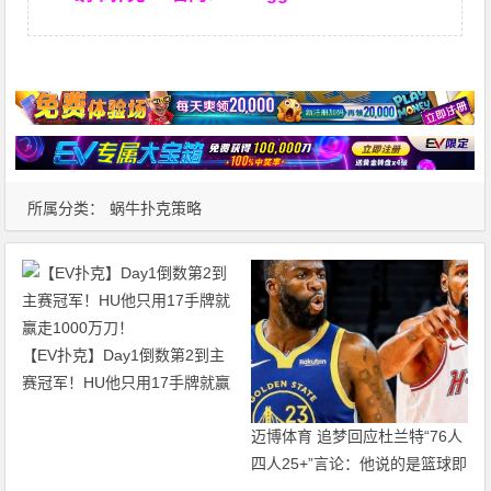
所属分类：
蜗牛扑克策略
【EV扑克】Day1倒数第2到主
赛冠军！HU他只用17手牌就赢
走1000万刀！
迈博体育 追梦回应杜兰特“76人
四人25+”言论：他说的是篮球即
得分，但别拿他和詹姆斯作比较