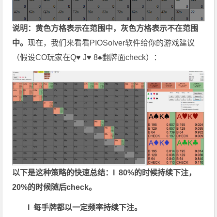
说明：黄色方格表示在范围中，灰色方格表示不在范围
中。
现在，我们来看看PIOSolver软件给你的游戏建议
（假设CO玩家在Q♥ J♥ 8♠翻牌面check）：
以下是这种策略的快速总结：
l 80%的时候持续下注，
20%的时候随后check。
l 每手牌都以一定频率持续下注。