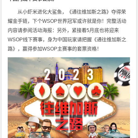
从小虾米进化大鲨鱼，《通往维加斯之路》夺得荣
耀金手链，下个WSOP世界冠军或许就是你！完整活动
内容请参阅活动海报：
另外，紧接着5月底也将迎来
WSOP线下赛事，身为中国玩家请把握《通往维加斯之
路》，赢得参加WSOP主赛事的套票资格！