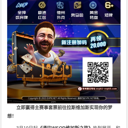
立即赢得主赛事套票
前往拉斯维加斯
实现你的梦
想！