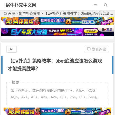
蜗牛扑克中文网
首页
蜗牛扑克策略
【EV扑克】策略教学：3bet底池应该怎么游戏 才能提高胜率？
A+
发表评论
【EV扑克】策略教学：3bet底池应该怎么游戏
才能提高胜率？
摘要
如下图所示，你在翻牌圈的范围是{TT+，AJs+，KQS，
AQo，A7s，A6s，A3s，A2s，86s，75s，65s，54s}。