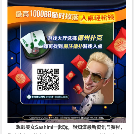
想跟美女Sashimi一起玩，
想知道最新资讯与赛程，