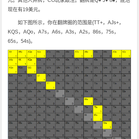
元。其他人弃牌，CO玩家跟注。翻牌是Q♥ J♥ 8♠，底池
现在有19美元。
如下图所示，你在翻牌圈的范围是{TT+，AJs+，
KQS，AQo，A7s，A6s，A3s，A2s，86s，75s，
65s，54s}。