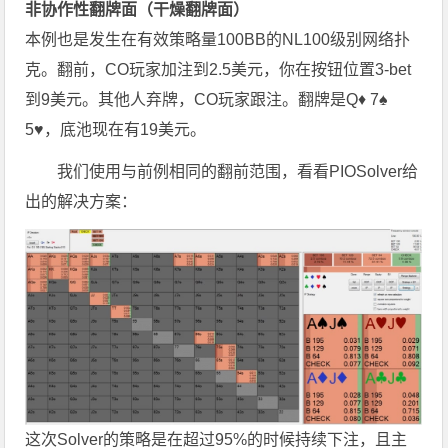
非协作性翻牌面（干燥翻牌面）
本例也是发生在有效策略量100BB的NL100级别网络扑
克。翻前，CO玩家加注到2.5美元，你在按钮位置3-bet
到9美元。其他人弃牌，CO玩家跟注。翻牌是Q♦ 7♠
5♥，底池现在有19美元。
我们使用与前例相同的翻前范围，看看PIOSolver给
出的解决方案：
这次Solver的策略是在超过95%的时候持续下注，且主