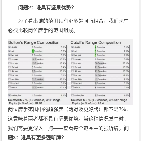
问题2：谁具有坚果优势？
为了看出谁的范围具有更多超强牌组合，我们现在
必须比较两位牌手的范围组成。
两位牌手范围中的超强牌（两对及更好牌）都不足7%，
这意味着两者都不具有坚果优势。当这种情况发生时，
我们需要更深入一点——查看每个范围中的强听牌。
问
题3：谁具有更多强听牌？