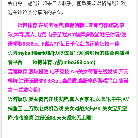
会再夺一冠吗？如果三人联手，能改变联盟格局吗？欢
迎在评论区分享你的看法。
迈博体育 在线老品牌,值得信赖!1元即可存取款,滚
球,体育,真人,电竞,电子游戏,KY棋牌多款游戏任你玩!注
册领取8888元,下载APP每日千亿红包雨疯狂抢不停!
迈博myball最新网站|迈博体育官网|最好玩的体育直播观
看平台——迈博体育导航(mbo388.com)
迈博体育,滚球投注,电子竞技,AG美女荷官在线发牌,开元
棋牌,注册送最高8,888元,高品质,高赔率的游戏平台,信誉
第一,提款秒到！
迈博娱乐,美女荷官在线发牌,真人百家乐,龙虎斗,牛牛,AV
捕鱼王,上万款老虎机游戏,美女对战火热PK,美女宝贝空
降,夜夜笙箫,注册送88,天天返水无上限！