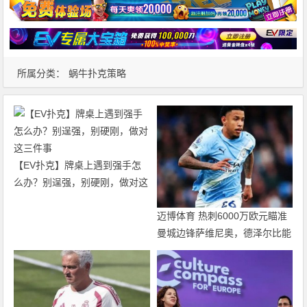
所属分类：
蜗牛扑克策略
【EV扑克】牌桌上遇到强手怎
么办？别逞强，别硬刚，做对这
三件事
迈博体育 热刺6000万欧元瞄准
曼城边锋萨维尼奥，德泽尔比能
否激活昔日西甲突破王？