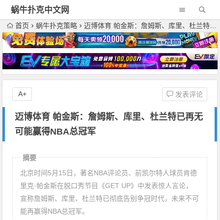
蜗牛扑克中文网
首页
蜗牛扑克策略
迈博体育 帕金斯：詹姆斯、库里、杜兰特已再无可能赢得NBA总冠军
A+
发表评论
迈博体育 帕金斯：詹姆斯、库里、杜兰特已再无
可能赢得NBA总冠军
摘要
北京时间5月15日，著名NBA评论员、前凯尔特人球员肯德
里克·帕金斯在脱口秀节目《GET UP》中发表惊人言论，
宣称詹姆斯、库里、杜兰特已彻底告别争冠时代，未来不可
能再赢得NBA总冠军。