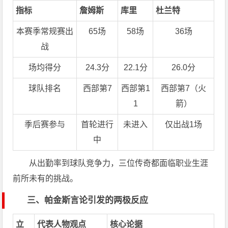
指标
詹姆斯
库里
杜兰特
本赛季常规赛出
65场
58场
36场
战
场均得分
24.3分
22.1分
26.0分
球队排名
西部第7
西部第1
西部第7（火
1
箭）
季后赛参与
首轮进行
未进入
仅出战1场
中
从出勤率到球队竞争力，三位传奇都面临职业生涯
前所未有的挑战。
三、帕金斯言论引发的两极反应
立
代表人物观点
核心论据