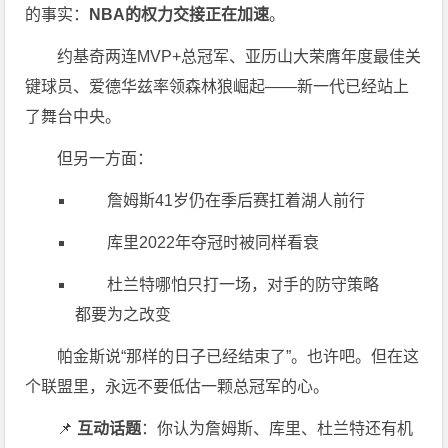
的事实：
NBA的权力交接正在加速
。
约基奇两连MVP+总冠军、亚历山大荣膺年度最佳关
键球员、爱德华兹率领森林狼崛起——新一代已经站上
了舞台中央。
但另一方面：
詹姆斯41岁仍在季后赛扛着湖人前行
库里2022年夺冠时被同样看衰
杜兰特哪怕只打一场，对手的防守策略
都要为之改变
帕金斯说“那样的日子已经结束了”。也许吧。但在这
个联盟里，永远不要低估一颗总冠军的心。
📌
互动话题
：你认为詹姆斯、库里、杜兰特还有机