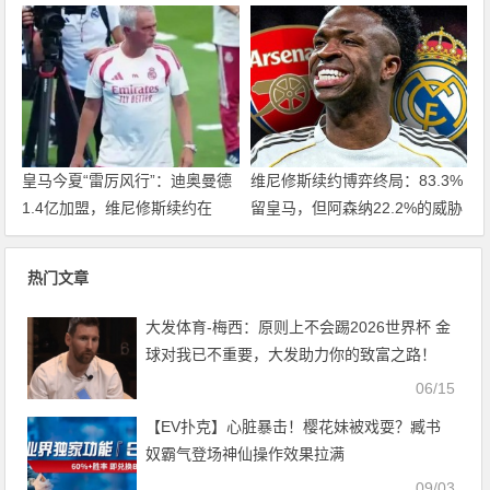
得分，但别拿他和詹姆斯作比较
皇马今夏“雷厉风行”：迪奥曼德
维尼修斯续约博弈终局：83.3%
1.4亿加盟，维尼修斯续约在
留皇马，但阿森纳22.2%的威胁
即，阿森纳“声东击西”策略落
真实存在，大发体育助力你的致
空，大发体育助力你的致富之
富之路！
热门文章
路！
大发体育-梅西：原则上不会踢2026世界杯 金
球对我已不重要，大发助力你的致富之路！
06/15
【EV扑克】心脏暴击！樱花妹被戏耍？臧书
奴霸气登场神仙操作效果拉满
09/03