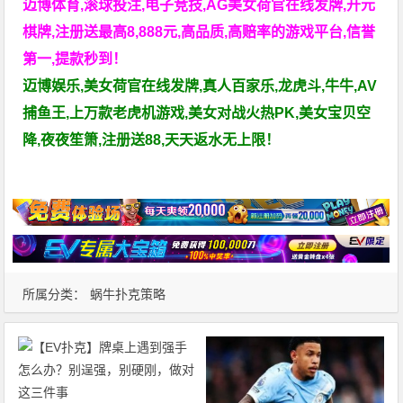
迈博体育,滚球投注,电子竞技,AG美女荷官在线发牌,开元
棋牌,注册送最高8,888元,高品质,高赔率的游戏平台,信誉
第一,提款秒到！
迈博娱乐,美女荷官在线发牌,真人百家乐,龙虎斗,牛牛,AV
捕鱼王,上万款老虎机游戏,美女对战火热PK,美女宝贝空
降,夜夜笙箫,注册送88,天天返水无上限！
所属分类：
蜗牛扑克策略