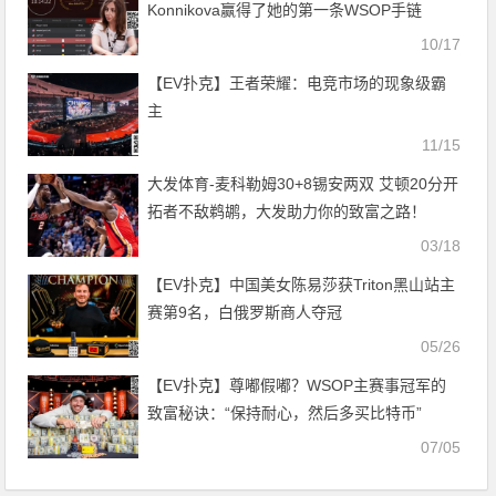
Konnikova赢得了她的第一条WSOP手链
10/17
【EV扑克】王者荣耀：电竞市场的现象级霸
主
11/15
大发体育-麦科勒姆30+8锡安两双 艾顿20分开
拓者不敌鹈鹕，大发助力你的致富之路！
03/18
【EV扑克】中国美女陈易莎获Triton黑山站主
赛第9名，白俄罗斯商人夺冠
05/26
【EV扑克】尊嘟假嘟？WSOP主赛事冠军的
致富秘诀：“保持耐心，然后多买比特币”
07/05