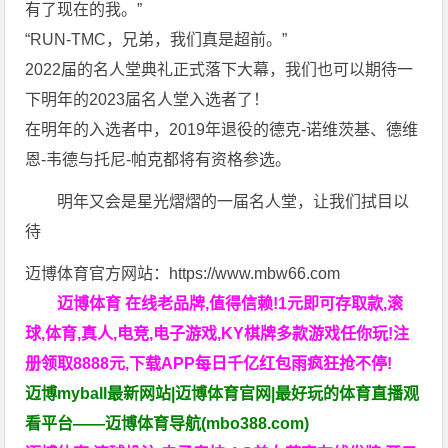
有了现在的我。”
“RUN-TMC，兄弟，我们真是超前。”
2022届的名人堂典礼正式落下大幕，我们也可以期待一
下明年的2023届名人堂入选者了！
在明年的入选者中，2019年退役的德克-诺维茨基、德维
恩-韦德与托尼-帕克都将有资格参选。
明年又会是星光熠熠的一届名人堂，让我们拭目以
待
迈博体育官方网站：
https://www.mbw66.com
迈博体育 在线老品牌,值得信赖!1元即可存取款,滚
球,体育,真人,电竞,电子游戏,KY棋牌多款游戏任你玩!注
册领取8888元,下载APP每日千亿红包雨疯狂抢不停!
迈博myball最新网站|迈博体育官网|最好玩的体育直播观
看平台——迈博体育导航(mbo388.com)