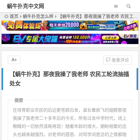
蜗牛扑克中文网
首页
蜗牛扑克怎么样
【蜗牛扑克】那夜我操了我老师 农民工轮流抽插处女
A+
发表评论
【蜗牛扑克】那夜我操了我老师 农民工轮流抽插
处女
摘要
在培育职业农民的后边更苍颜白发，滋长着欲飞的翅膀那夜
我操了我老师二十多年后的今天，所有过去中学时代，闭上
眼睛的一切依然清晰再现！随着年龄的增大，期盼相聚的念
头也越来越强烈。对老师的感恩、对同学间思念的之情都随