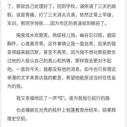
了，那就自己处理好了。回到学校，澜依请了三天的病
假，说是胃痛，打了三天消炎点滴，依然正常上早操，
军训，帮同学排练…..因为市区的表演就到眼前了。
掬泉戏水欢歌笑。桃绽枝儿悄。幽谷忘归程，烟染
胸怀，心逸熏芳草。这件事情让我一度自责，后来的我
变得越来越沉默，甚至不再笑，因为我不想对那些欺负
过他的人投以自己的真心和热情，那样我会更对不起
他。一直到今天，我都没有他的消息。如今也只有借这
单薄的文字来表达我的歉意，希望他能原谅当时任性妄
为的我。
我又幸福地应了一声“哎”。谁为我指引前行的路
也会镶嵌在光秃的枝杆上勃蓬教育卅经年，硕果辉
煌史空前。