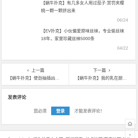
【蜗牛扑克】有几多女人用过茄子:赏罚夹樱
桃一颗一颗挤出来
06/24
【EV扑克】小伙偏爱原味丝袜，专业偷丝袜
18年，家里珍藏丝袜5000条
04/22
上一篇
下一篇
【蜗牛扑克】使劲抽插凶猛挺进 无翼乌全彩用人体家具
【蜗牛扑克】我的乳在厨房被揉搓 狗与美女性爱故事
文
发表评论
章
导
您必须
登录
才能发表评论！
航