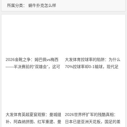
所属分类：
蜗牛扑克怎么样
2026金靴之争：姆巴佩vs梅西
大发体育控球率的陷阱：为什么
——半决赛前的“双雄会”，这可
70%控球率却0-1输球，现代足
能是世界杯史上最难猜的金靴归
球早已不是“球权游戏”
属
大发体育英超夏窗观察：曼城缝
2026世界杯扩军的残酷真相：
补、阿森纳拼图、红军重建、曼
日本已是亚洲天花板，国足的差