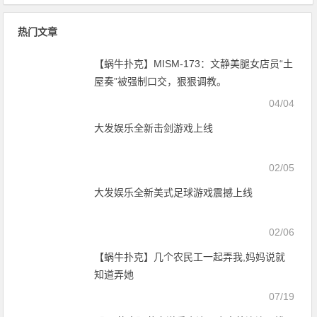
联破局——新赛季乱战才刚开始
距远不止几个名额
热门文章
【蜗牛扑克】MISM-173：文静美腿女店员“土
屋奏”被强制口交，狠狠调教。
04/04
大发娱乐全新击剑游戏上线
02/05
大发娱乐全新美式足球游戏震撼上线
02/06
【蜗牛扑克】几个农民工一起弄我,妈妈说就
知道弄她
07/19