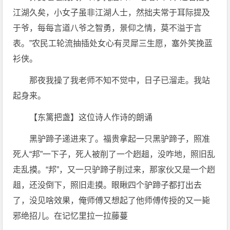
江湖久矣，小女子虽非江湖人士，然拙夫常于耳际提及
于爷，每每言道八爷之智勇，景仰之情，莫不溢于言
表。”农民工轮流抽插处女心有灵犀三生愿，塞外笑挽蓝
衫侠。
那夜我操了我老师不知不觉中，日子已溜走。我站
起身来。
【东篱把盏】这位诗人作诗的朗诵
黑驴蹄子递进来了。福贵拿起一只黑驴蹄子，照准
死人“邦”一下子，死人被削了一个趔趄，没咋地，照旧乱
走乱摸。“邦”，又一只驴蹄子削过来，那家伙又是一个趔
趄，还没倒下，照旧走摸。眼瞅四个驴蹄子都打出去
了，没见啥效果，俺师傅又想起了他师傅传授的又一毙
邪绝招儿。在记忆里拉一拉藤蔓