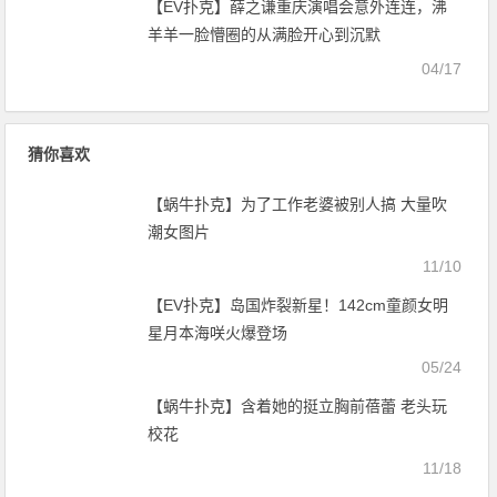
【EV扑克】薛之谦重庆演唱会意外连连，沸
羊羊一脸懵圈的从满脸开心到沉默
04/17
猜你喜欢
【蜗牛扑克】为了工作老婆被别人搞 大量吹
潮女图片
11/10
【EV扑克】岛国炸裂新星！142cm童颜女明
星月本海咲火爆登场
05/24
【蜗牛扑克】含着她的挺立胸前蓓蕾 老头玩
校花
11/18