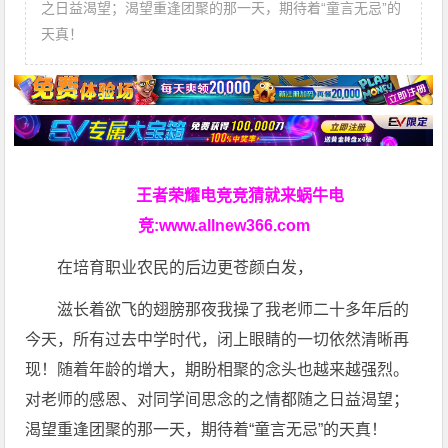
之日益渴望；渴望重逢团聚的那一天，期待着“童言无忌”的
天真！
王者荣耀电竞竞猜就来蜗牛电
竞:
www.allnew366.com
在培育职业农民的后边更苍颜白发，
滋长着欲飞的翅膀那夜我操了我老师二十多年后的
今天，所有过去中学时代，闭上眼睛的一切依然清晰再
现！随着年龄的增大，期盼相聚的念头也越来越强烈。
对老师的感恩、对同学间思念的之情都随之日益渴望；
渴望重逢团聚的那一天，期待着“童言无忌”的天真！