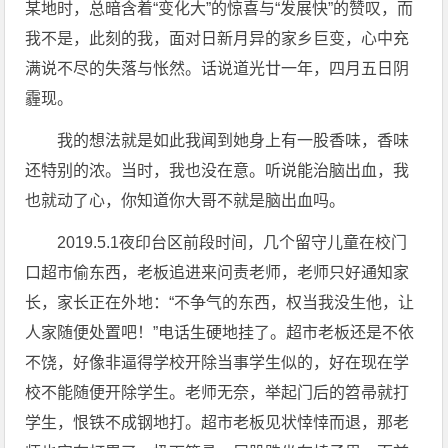
某地时，总暗含着“变化大”的惊喜与“发展快”的赞叹，而
我不是，此刻的我，面对日新月异的家乡巨变，心中充
满说不尽的失落与怅然。话说道光廿一年，四月五日阴
霾现。
我的想法就是如此我闻到她身上有一股香味，香味
还特别的浓。当时，我也没在意。听说能治脑出血，我
也就动了心，你知道你大哥不就是脑出血吗。
2019.5.1夜印台区前段时间，几个留守儿童在校门
口超市偷东西，老板追进来问责老师，老师只好通知家
长，家长正在外地：“不争气的东西，权当我没生他，让
人家随便处置吧！”电话生硬地挂了。超市老板还是不依
不饶，好像非逼得学校开除当事学生似的，好在现在学
校不能随便开除学生。老师无奈，举起门后的笤帚就打
学生，恨铁不成钢地打。超市老板见状悻悻而退，那老