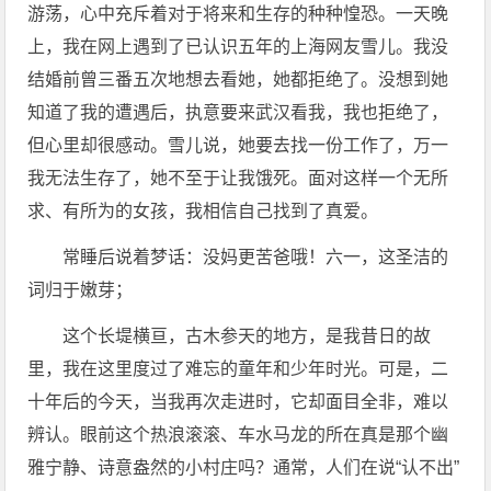
游荡，心中充斥着对于将来和生存的种种惶恐。一天晚
上，我在网上遇到了已认识五年的上海网友雪儿。我没
结婚前曾三番五次地想去看她，她都拒绝了。没想到她
知道了我的遭遇后，执意要来武汉看我，我也拒绝了，
但心里却很感动。雪儿说，她要去找一份工作了，万一
我无法生存了，她不至于让我饿死。面对这样一个无所
求、有所为的女孩，我相信自己找到了真爱。
常睡后说着梦话：没妈更苦爸哦！六一，这圣洁的
词归于嫩芽；
这个长堤横亘，古木参天的地方，是我昔日的故
里，我在这里度过了难忘的童年和少年时光。可是，二
十年后的今天，当我再次走进时，它却面目全非，难以
辨认。眼前这个热浪滚滚、车水马龙的所在真是那个幽
雅宁静、诗意盎然的小村庄吗？通常，人们在说“认不出”