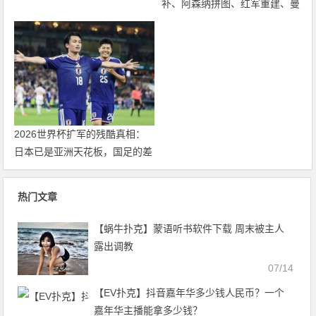
补、阿森纳拼图、红军重建、曼
联破局——新赛季乱战才刚开始
2026世界杯扩军的残酷真相：
日本已是亚洲天花板，国足的差
距远不止几个名额
热门文章
【蜗牛扑克】蒙语听书软件下载 周末被主人
露出调教
07/14
【EV扑克】抖音嘉年华多少钱人民币？一个
嘉年华主播能拿多少钱？