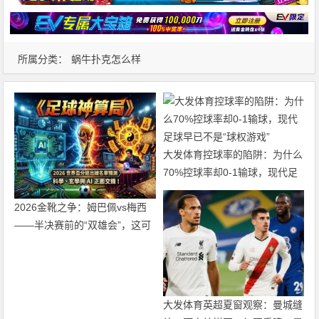
所属分类：
蜗牛扑克怎么样
大发体育控球率的陷阱：为什么
70%控球率却0-1输球，现代足
球早已不是“球权游戏”
2026金靴之争：姆巴佩vs梅西
——半决赛前的“双雄会”，这可
能是世界杯史上最难猜的金靴归
属
大发体育英超夏窗观察：曼城缝