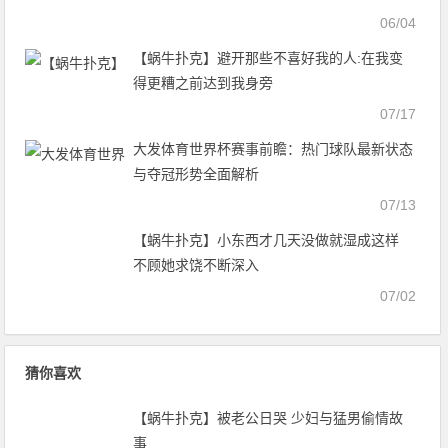
06/04
【蜗牛扑克】避开那些不喜好我的人:在我变
得更糟之前达到我身旁
07/17
大发体育世界杯赛事前瞻：热门球队最新状态
与夺冠形势全面解析
07/13
【蜗牛扑克】小东西才几天没做就湿成这样
不顾她求饶不断深入
07/02
猜你喜欢
【蜗牛扑克】被老公日哭 少妇与猛男偷情故
事