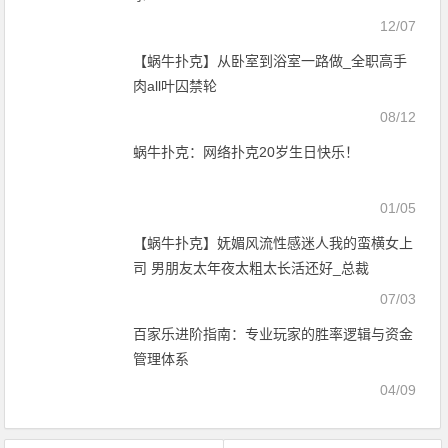
12/07
【蜗牛扑克】从卧室到浴室一路做_全职高手
肉all叶囚禁轮
08/12
蜗牛扑克：网络扑克20岁生日快乐！
01/05
【蜗牛扑克】妩媚风流性感迷人我的蛮横女上
司 男朋友太年夜太粗太长活还好_总裁
07/03
百家乐进阶指南：专业玩家的胜率逻辑与资金
管理体系
04/09