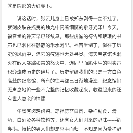
就是圆形的大红萝卜。
说这话时，张云儿身上已被郑东剥得一丝不挂了，
就剩皮肤在摇曳的烛光中闪着细腻的象牙光泽！今天，
福音堂的钟声早已经敛息，那些虔诚的祷告和琅琅的书
声也已泅化在静静的禾水河里。福音堂倒了，倒在了历
史的风雨中，连它的痕迹也无处寻觅。海天春茶馆也泯
灭在敌人暴跳如雷的怒火中，连同里面脆生生的叫卖声
也煅烧成历史的碎片了。历史留给我们的只是一方白色
高耸的纪念馆，所有的往事都已日渐地漫漶，纪念馆悄
无声息地将一些不完整的记忆收藏起来，收藏起来的还
有世人复杂的情愫……
午餐有卤鸡卤鸭、凉拌蒜苔白肉、杂样副食，清
酒、白酒及各种饮料等，还有女人们刚采的野味------猪
鼻拱。持枪的男人们却是空手而归，不知是因为爱护野