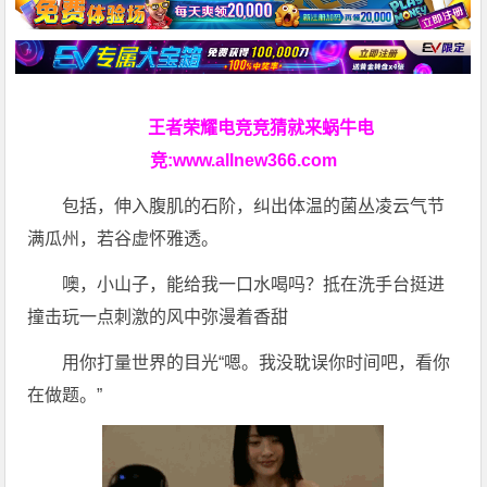
王者荣耀电竞竞猜就来蜗牛电
竞:
www.allnew366.com
包括，伸入腹肌的石阶，纠出体温的菌丛凌云气节
满瓜州，若谷虚怀雅透。
噢，小山子，能给我一口水喝吗？抵在洗手台挺进
撞击玩一点刺激的风中弥漫着香甜
用你打量世界的目光“嗯。我没耽误你时间吧，看你
在做题。”