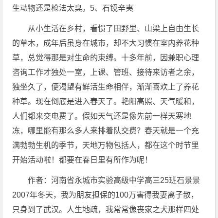
生动物还是枪法太臭。5、石镜辛夷
从小生活在乡村，看惯了田野里、山梁上自由生长
的草木，成年后虽身在城市，却不大习惯在室内养花种
草，总觉得那是对生命的束缚。十多年前，因兼职心理
咨询工作才独处一室，上课、管班、接待来访者之余，
独坐久了，便渴望有鲜活生命相伴，渐渐喜欢上了养花
种草。现在倒底是进入春天了。艳阳高照、天气暖和，
人们都来交电费了。假如天气还是像先前一样天寒地
冻，哪里能有那么多人来排着队交费？春天就是一个充
满勃勃生机的季节，天地万物包括人，都在这个时节里
开始活动啦！都要在春日里有所作为呢！
作者：河南省永城市实验高级中学高三25班石景景
2007年冬天，我为朋友担保的100万害得我妻离子散，
只身到了武汉。人生地疏，我常常像丧家之犬那样四处