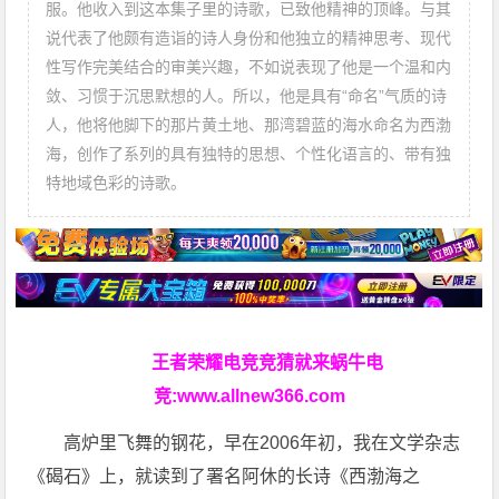
服。他收入到这本集子里的诗歌，已致他精神的顶峰。与其
说代表了他颇有造诣的诗人身份和他独立的精神思考、现代
性写作完美结合的审美兴趣，不如说表现了他是一个温和内
敛、习惯于沉思默想的人。所以，他是具有“命名”气质的诗
人，他将他脚下的那片黄土地、那湾碧蓝的海水命名为西渤
海，创作了系列的具有独特的思想、个性化语言的、带有独
特地域色彩的诗歌。
王者荣耀电竞竞猜就来蜗牛电
竞:
www.allnew366.com
高炉里飞舞的钢花，早在2006年初，我在文学杂志
《碣石》上，就读到了署名阿休的长诗《西渤海之