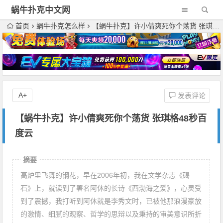
蜗牛扑克中文网
首页
蜗牛扑克怎么样
【蜗牛扑克】许小倩爽死你个荡货 张琪格48秒百度云
A+
发表评论
【蜗牛扑克】许小倩爽死你个荡货 张琪格48秒百
度云
摘要
高炉里飞舞的钢花，早在2006年初，我在文学杂志《碣
石》上，就读到了署名阿休的长诗《西渤海之爱》，心灵受
到了震撼，我打听到阿休就是李秀文时，已被他那浪漫豪放
的激情、细腻的观察、哲学的思辩以及秉持的审美意识所折