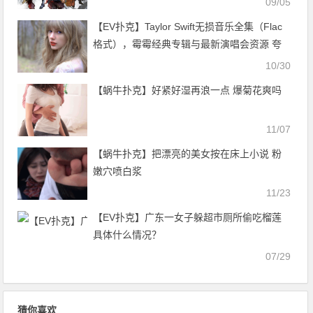
09/05
【EV扑克】Taylor Swift无损音乐全集（Flac
格式），霉霉经典专辑与最新演唱会资源 夸
克网盘资源
10/30
【蜗牛扑克】好紧好湿再浪一点 爆菊花爽吗
11/07
【蜗牛扑克】把漂亮的美女按在床上小说 粉
嫩穴喷白浆
11/23
【EV扑克】广东一女子躲超市厕所偷吃榴莲
具体什么情况？
07/29
猜你喜欢