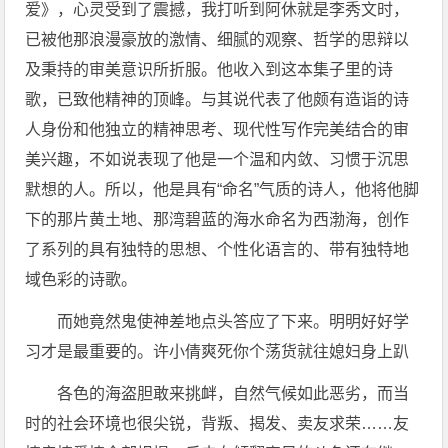
爱》，心灵受到了震撼，我打听到阿休就是李秀文时，
已被他那浪漫豪放的激情、细腻的观察、哲学的思辩以
及秉持的审美意识所折服。他收入到这本集子里的诗
歌，已致他精神的顶峰。与其说代表了他颇有造诣的诗
人身份和他独立的精神思考、现代性写作完美结合的审
美兴趣，不如说表现了他是一个温和内敛、习惯于沉思
默想的人。所以，他是具有“命名”气质的诗人，他将他脚
下的那片黄土地、那湾碧蓝的海水命名为西渤海，创作
了系列的具有独特的思想、个性化语言的、带有独特地
域色彩的诗歌。
而她竟然鬼使神差地点头答应了下来。明明好好学
习才是最重要的。许小倩爽死你个荡货就往媳妇身上趴
各色的海盗胆敢来挑衅，自然气候如此恶劣，而当
时的社会环境也很尖锐，背叛、揭发、卖友求荣……友