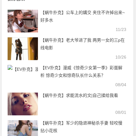
【蜗牛扑克】公车上的媾交 夹住不许掉出来~
好多水
11/23
【蜗牛扑克】老大爷进了我 两男一女的三p在
线电影
10/26
【EV扑克】漫威《惊奇少女第一季》彩蛋解
析 惊奇少女和惊奇队长什么关系？
08/04
【蜗牛扑克】求能流水的文|自己揉给我看
08/01
【蜗牛扑克】军少的隐退神秘杀手妻 轻咬慢
拈小花核