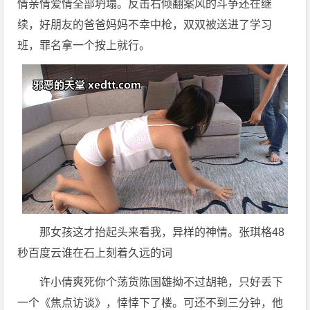
情亲情爱情全部坍塌。反击右倾翻案风的斗争还在继
续，好朋友的爸爸妈妈不幸中枪，双双被送进了学习
班，罪名拿一个按上就行。
那女孩这才抬起头来看我，异样的神情。张琪格48
秒百度云谁在石上刻着久远的词
许小倩爽死你个荡货陈国雄拗不过胡艳，只好丢下
一个《焦点访谈》，悻悻下了楼。可还不到三分钟，他