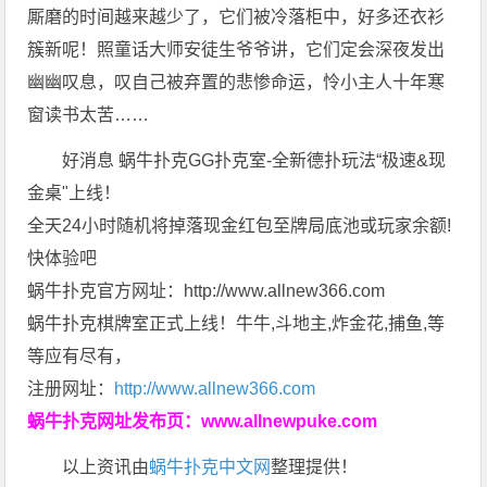
厮磨的时间越来越少了，它们被冷落柜中，好多还衣衫
簇新呢！照童话大师安徒生爷爷讲，它们定会深夜发出
幽幽叹息，叹自己被弃置的悲惨命运，怜小主人十年寒
窗读书太苦……
好消息 蜗牛扑克GG扑克室-全新德扑玩法“极速&现
金桌"上线！
全天24小时随机将掉落现金红包至牌局底池或玩家余额!
快体验吧
蜗牛扑克官方网址：http://www.allnew366.com
蜗牛扑克棋牌室正式上线！牛牛,斗地主,炸金花,捕鱼,等
等应有尽有，
注册网址：
http://www.allnew366.com
蜗牛扑克网址发布页：
www.allnewpuke.com
以上资讯由
蜗牛扑克中文网
整理提供！