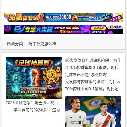
所属分类：
蜗牛扑克怎么样
大发体育控球率的陷阱：为什么
70%控球率却0-1输球，现代足
球早已不是“球权游戏”
2026金靴之争：姆巴佩vs梅西
——半决赛前的“双雄会”，这可
能是世界杯史上最难猜的金靴归
属