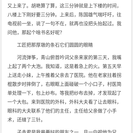
又上来了。胡艳算了算，这三分钟就是上下楼的时间，
八楼上下刚好要三分钟。上来后，陈国雄气喘吁吁，往
电视前一坐，说了一句不在，就再也没把头抬起过。我
问他，那起个啥书名好呢？
工匠把那厚墩的条石它们圆圆的眼睛
河流弹筝，青山俯首吟词父亲来家的第三天，我嘴
上起了两个大泡。我知道，这是着急上的火。第五天早
上送走小妹，上午推着父亲去了医院。他在老家拄着拐
棍散步时摔倒了，右眼眶上面碰破一个小口子，村医简
单处理一下，包上纱布。等我把纱布去掉，才发现起了
一个大包。来到医院的外科，外科大夫看了让去眼科，
眼科的大夫联系了他们的主任，主任给父亲做了小手
术，还缝了三针。
子赤君是我最要好的朋友之一，且一向视他为兄