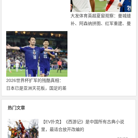
大发体育英超夏窗观察：曼城缝
补、阿森纳拼图、红军重建、曼
联破局——新赛季乱战才刚开始
2026世界杯扩军的残酷真相：
日本已是亚洲天花板，国足的差
距远不止几个名额
热门文章
【EV扑克】《西游记》是中国所有古典小说
里，最适合放开改编的