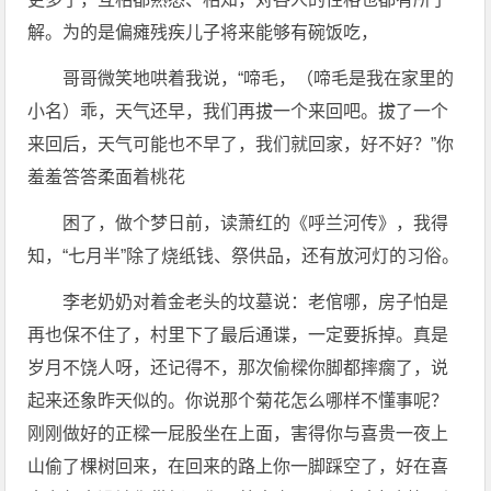
解。为的是偏瘫残疾儿子将来能够有碗饭吃，
哥哥微笑地哄着我说，“啼毛，（啼毛是我在家里的
小名）乖，天气还早，我们再拔一个来回吧。拔了一个
来回后，天气可能也不早了，我们就回家，好不好？”你
羞羞答答柔面着桃花
困了，做个梦日前，读萧红的《呼兰河传》，我得
知，“七月半”除了烧纸钱、祭供品，还有放河灯的习俗。
李老奶奶对着金老头的坟墓说：老倌哪，房子怕是
再也保不住了，村里下了最后通谍，一定要拆掉。真是
岁月不饶人呀，还记得不，那次偷樑你脚都摔瘸了，说
起来还象昨天似的。你说那个菊花怎么哪样不懂事呢？
刚刚做好的正樑一屁股坐在上面，害得你与喜贵一夜上
山偷了棵树回来，在回来的路上你一脚踩空了，好在喜