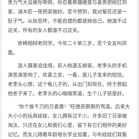
贵力气大没被你带倒，你忍着疼痛硬是与喜贵把树扛到
家，请木匠一夜把梁做好。至今想到，我对菊花还是一
肚子气。从始至终，不能自拔的都是她自己。她渡不过
这关，所有的女人都渡不过这关。
依稀相辩老同学。今年二十单三岁，觅个女友叫凤
凰。
游人摄景追佳境，却入桃源五柳家。老李头的手机
滴答滴答响了，欢喜之余，一看，是儿子发来的短信。
老李头心想，这个龟儿子的，从出门到现在，终于想起
他老子来了。老李头的心暗暗笑道，生个儿子就是好。
“你个挨千刀的万喜唐！”旺德恶狠狠的骂道。后来大
大小小的玩具娃娃，女儿拥有过不少。许多旧了日渐被
淘汰，只还在女儿和我们心里，留下有它们相伴的美好
记忆。而女儿随着年龄增长学业加重，与布娃娃们耳鬓