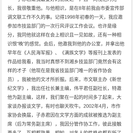
长，我很敬重他。与他相识，是在8年前我由市委宣传部
调文联工作不久的事。记得1998年初春的一天，我应邀
参加市技监部门的一次行风评议工作会议。也许是缘
分，我同他就这样在会上相识且一见如故，还有一种相
识恨“晚”的感觉。会后，他邀我到他的办公室，并拿出他
早年在《人民海军报》、《满族文学》等报刊上发表的
作品给我看，我当时真想不到湘乡技监部门竟然会有这
样的才子（他现在是我省技监部门唯一的省作协会
员），我被他的文才所折服。后来，市文联主办《新世
纪文学》，我出任社长兼主编，伟平君任副社长，特邀
他为副主编，这样，我们聚在一起的时间多了起来，大
家谈办报谈文学，有时也聊天吹牛。2002年4月，市作
家协会换届，子赤君因在文学方面的成就被推选为副主
席（后为常务副主席），我因分管作协工作，彼此接触
更多了，互相都熟悉、相知，对各人的性格也都有所了