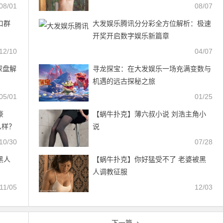
08/01
08/07
口群
大发娱乐腾讯分分彩全方位解析：极速
开奖开启数字娱乐新篇章
12/10
04/07
深盘解
寻龙探宝：在大发娱乐一场充满变数与
机遇的远古探秘之旅
05/01
01/25
豪
【蜗牛扑克】薄六叔小说 刘浩主角小
么样？
说
10/30
07/28
黑人
【蜗牛扑克】你好猛受不了 老婆被黑
人调教征服
11/05
12/03