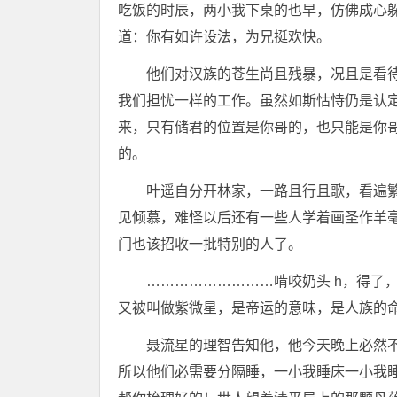
吃饭的时辰，两小我下桌的也早，仿佛成心
道：你有如许设法，为兄挺欢快。
他们对汉族的苍生尚且残暴，况且是看
我们担忧一样的工作。虽然如斯怙恃仍是认
来，只有储君的位置是你哥的，也只能是你
的。
叶遥自分开林家，一路且行且歌，看遍
见倾慕，难怪以后还有一些人学着画圣作羊
门也该招收一批特别的人了。
………………………啃咬奶头 h，得了，
又被叫做紫微星，是帝运的意味，是人族的
聂流星的理智告知他，他今天晚上必然
所以他们必需要分隔睡，一小我睡床一小我