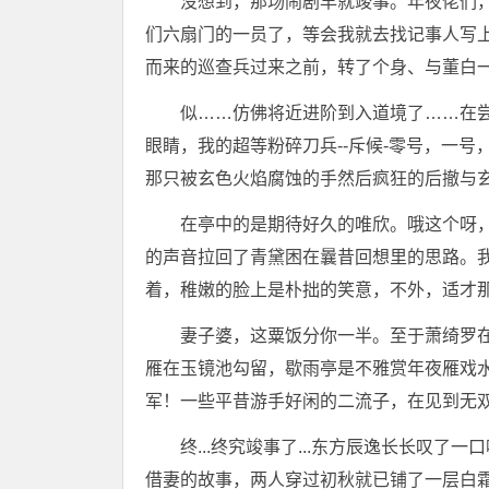
没想到，那场闹剧早就竣事。年夜佬们
们六扇门的一员了，等会我就去找记事人写
而来的巡查兵过来之前，转了个身、与董白
似……仿佛将近进阶到入道境了……在
眼睛，我的超等粉碎刀兵--斥候-零号，一号，
那只被玄色火焰腐蚀的手然后疯狂的后撤与
在亭中的是期待好久的唯欣。哦这个呀
的声音拉回了青黛困在曩昔回想里的思路。
着，稚嫩的脸上是朴拙的笑意，不外，适才
妻子婆，这粟饭分你一半。至于萧绮罗
雁在玉镜池勾留，歇雨亭是不雅赏年夜雁戏
军！一些平昔游手好闲的二流子，在见到无
终...终究竣事了...东方辰逸长长叹
借妻的故事，两人穿过初秋就已铺了一层白