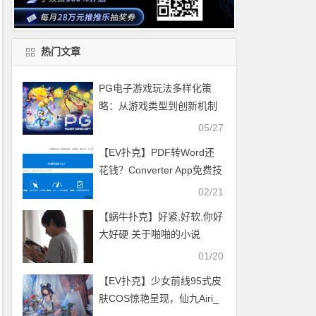
热门文章
PG电子游戏玩法多样化策
略：从游戏类型到创新机制
05/27
【EV扑克】PDF转Word还
花钱？Converter App免费技
巧拯救职场新人
02/21
【蜗牛扑克】好紧,好软,你好
大好硬 关于啪啪的小说
01/20
【EV扑克】少女前线95式皮
肤COS惊艳呈现，仙九Airi_
再现“国色天香”的美学