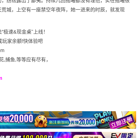
药，纷纭露出了鄙夷。持续几回摇曦都没有理他，实在摇曦很
天荒城，上空有一座禁空年夜阵，她一进来的时辰，就发现
法“极速&现金桌"上线！
或玩家余额!快体验吧
om
花,捕鱼,等等应有尽有，
m