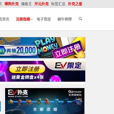
页
博狗扑克
捕鱼王
开元扑克
标签汇总
扑克之星
克资讯
注册指南
电子竞技
蜗牛棋牌