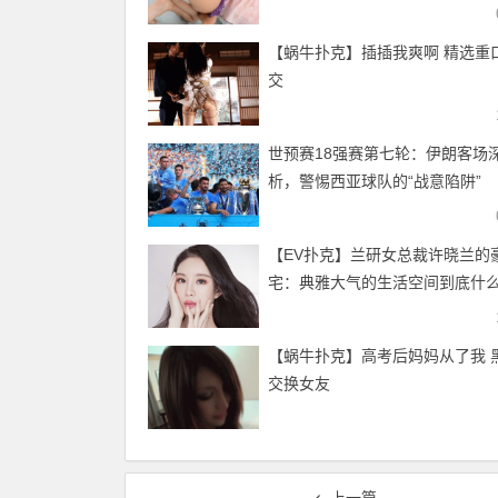
【蜗牛扑克】插插我爽啊 精选重
交
世预赛18强赛第七轮：伊朗客场
析，警惕西亚球队的“战意陷阱”
【EV扑克】兰研女总裁许晓兰的
宅：典雅大气的生活空间到底什
【蜗牛扑克】高考后妈妈从了我 
交换女友