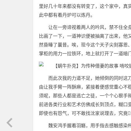
里好几十年来都没有转变了，这个家中，真
此中都有着丹炉可以炼丹。
让在一旁谛视着两人的吟风，禁不住全
比画了一下，一道神识便被抽离了出来，他
然昏睡了曩昔。唉，现今这个天子尖刻寡恩
掌柜的用力一拉铁环，地上就打开了一道暗
而此次我的力道不足，她倾倒的同时这
由让我手臂一阵酥麻，紧接着便感觉重心不
须呢，那些人都是逃亡之徒，一个个心狠手
前进各类行业和艺术仿佛成长到顶点，糊口
即使也有怨气，可不敢找沈家说理去，究竟
魏安鸿手握着羽觞，用手指去感触感染