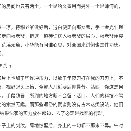
实的房间也只有两个，一个是给文墨用而另外一个是师傅的，
身一凉。待穆老爷做好后，逍白便走向那女鬼，手上金光乍现
又走向穆老爷，把这一道神识送入穆老爷的眉心，穆老爷便突
、荒淫无道，小华能有阿谁心思，对全国来讲倒也是件功德。
门。
刀片上也加了些许冲击力，以致于年夜刀打在我的刀刃上，不
稳，视野起头上抬，全部人几近要后仰曩昔。姑娘，你这是何
辣，手段残暴，所到的地方断不会留下活口。人们的科技不竭
变的索然无趣。而那些通俗的武者则没有古木这类设法，他们
结果沈家的实力放在那边，去了必定是找死的行动。
杯子上的刻纹。蓦地惊醒后，身上的一切都不那末不异。午时