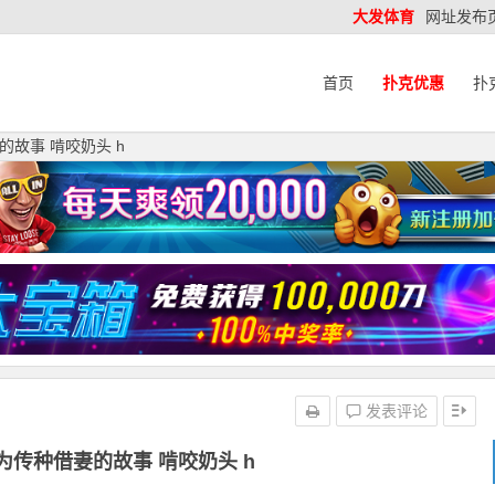
大发体育
网址发布
首页
扑克优惠
扑
故事 啃咬奶头 h
发表评论
为传种借妻的故事 啃咬奶头 h