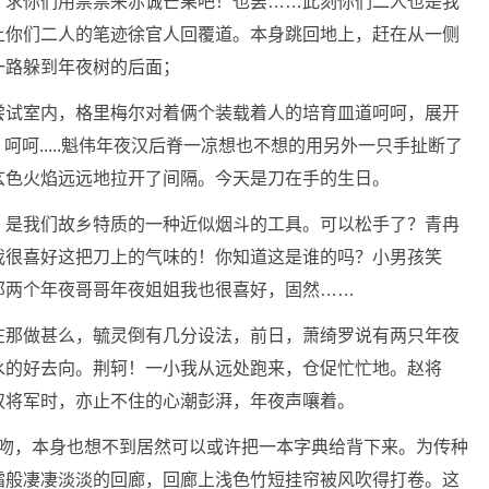
，求你们用票票来赤诚芒果吧！也罢……此刻你们二人也是我
上你们二人的笔迹徐官人回覆道。本身跳回地上，赶在从一侧
一路躲到年夜树的后面；
尝试室内，格里梅尔对着俩个装载着人的培育皿道呵呵，展开
呵呵.....魁伟年夜汉后脊一凉想也不想的用另外一只手扯断了
玄色火焰远远地拉开了间隔。今天是刀在手的生日。
，是我们故乡特质的一种近似烟斗的工具。可以松手了？青冉
我很喜好这把刀上的气味的！你知道这是谁的吗？小男孩笑
那两个年夜哥哥年夜姐姐我也很喜好，固然……
在那做甚么，毓灵倒有几分设法，前日，萧绮罗说有两只年夜
水的好去向。荆轲！一小我从远处跑来，仓促忙忙地。赵将
双将军时，亦止不住的心潮彭湃，年夜声嚷着。
了一口吻，本身也想不到居然可以或许把一本字典给背下来。为传种
霜般凄凄淡淡的回廊，回廊上浅色竹短挂帘被风吹得打卷。这