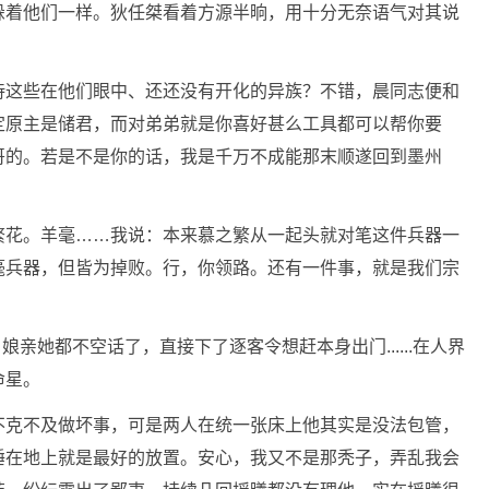
躲着他们一样。狄任桀看着方源半晌，用十分无奈语气对其说
待这些在他们眼中、还还没有开化的异族？不错，晨同志便和
定原主是储君，而对弟弟就是你喜好甚么工具都可以帮你要
哥的。若是不是你的话，我是千万不成能那末顺遂回到墨州
繁花。羊毫……我说：本来慕之繁从一起头就对笔这件兵器一
毫兵器，但皆为掉败。行，你领路。还有一件事，就是我们宗
娘亲她都不空话了，直接下了逐客令想赶本身出门......在人界
命星。
不克不及做坏事，可是两人在统一张床上他其实是没法包管，
睡在地上就是最好的放置。安心，我又不是那秃子，弄乱我会