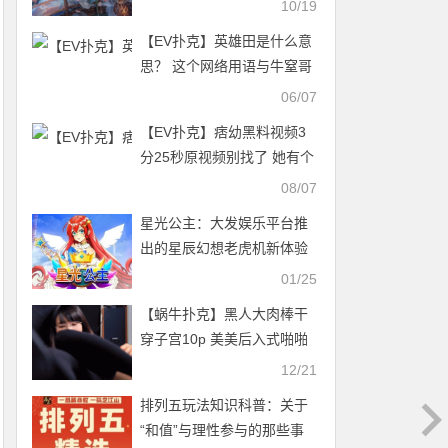
10/19
【EV扑克】英雄田是什么意
思？ 这个网络用语与牛窒哥
是怎么回事？
06/07
【EV扑克】痞幼黑料视频3
分25秒原视频别找了 她有个
非亲生的三岁儿子
08/07
星光公主：大发娱乐平台推
出的星辰幻想老虎机新体验
01/25
【蜗牛扑克】黑人大肉棒干
穿子宫10p 美美后入式啪啪
啪
12/21
排列五玩法知识科普：关于
“和值”与理性参与的那些事