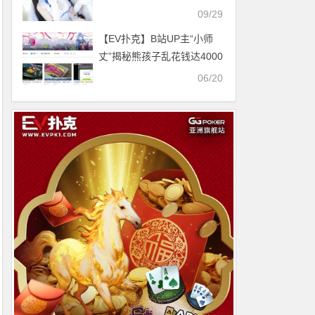
集
09/29
【EV扑克】B站UP主“小师
丈”揭秘熊孩子乱花钱达4000
多万！ 来源1818黄金眼
06/20