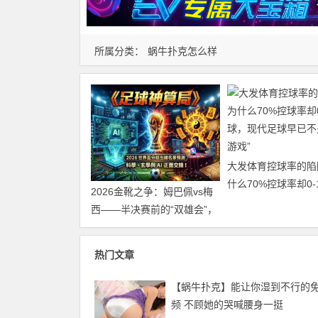
所属分类：
蜗牛扑克怎么样
大发体育控球率的陷
什么70%控球率却0-
2026金靴之争：姆巴佩vs梅
现代足球早已不是“球
西——半决赛前的“双雄会”，
这可能是世界杯史上最难猜
的金靴归属
热门文章
【蜗牛扑克】能让你湿到不行的
频 不顾她的哭喊腰身一挺