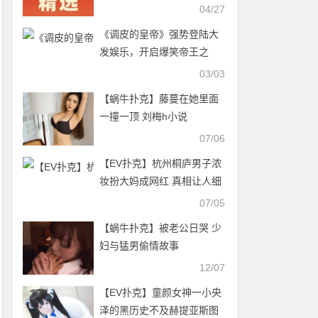
04/27
《调皮的皇帝》强势登陆大
发娱乐，开启爆笑帝王之
旅，财富等你来统御！
03/03
【蜗牛扑克】藤蔓在她里面
一撞一顶 刘梅h小说
07/06
【EV扑克】杭州桐庐男子浓
妆扮大妈成网红 真相让人细
思极恐
07/05
【蜗牛扑克】被老公日哭 少
妇与猛男偷情故事
12/07
【EV扑克】童颜女神一小央
泽的黑历史不及赫提亚斯图