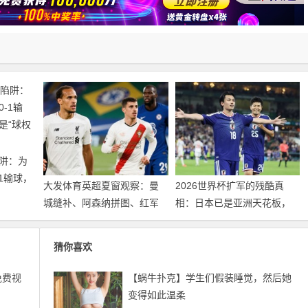
阱：为
1输球，
大发体育英超夏窗观察：曼
2026世界杯扩军的残酷真
权游戏”
城缝补、阿森纳拼图、红军
相：日本已是亚洲天花板，
重建、曼联破局——新赛季
国足的差距远不止几个名额
乱战才刚开始
猜你喜欢
免费视
【蜗牛扑克】学生们假装睡觉，然后她
变得如此温柔