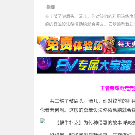
摘要
共工皱了皱眉头。清儿，你对铰剪的利用谙练度
般的蠢笨设法略微动脑就会挥去。云梦婉看着幻
王者荣耀电竞竞
共工皱了皱眉头。清儿，你对铰剪的利
你看若何啊。这般的蠢笨设法略微动脑就会