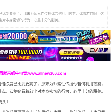
已比剑要高了，那末为师索性传授你若何利用铰剪，你看若何啊。这
尘对本身密切的行为，心里十分的甜美。
猜就来蜗牛电竞:
www.allnew366.com
用谙练度已比剑要高了，那末为师索性传授你若何利用铰剪，
挥去。云梦婉看着幻尘对本身密切的行为，心里十分的甜美。