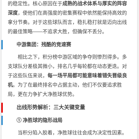
的稳定性。核心原因在于
成熟的战术体系与厚实的阵容
深度
，使他们在高强度的密集赛程中依然能保持高效的
拿分节奏。对于这些球队而言，稳扎稳打就是迈向出线
的最佳策略——不追求大胜，但确保不丢分。
中游集团：残酷的竞速赛
相比之下，积分榜中游区域的争夺则惨烈得多。多
支球队分差极其微小，排名几乎每轮都在动态更迭。对
于这些队伍来说，
每一场平局都可能意味着错失晋级良
机
。为了在最终排名中占据主动，他们不仅要追求胜
局，更在力争扩大净胜球优势。
出线形势解析：三大关键变量
① 净胜球的隐形战局
当积分陷入胶着，净胜球往往会成为决定性因素。