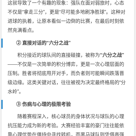
这就导致了一个有趣的现象：强队在面对弱旅时，心态
不仅是“拿走三分”，更是“尽可能多地刷净胜球”。这种对
进球的执着，让原本看似一边倒的比赛，在最后时刻依
然充满看点。
② 直接对话的“六分之战”
积分接近的球队间的直接碰撞，被称为
“六分之战”
——不仅是一次简单的积分博弈，更是一次心理层面的
压制。胜者将彻底甩开对手，而负者则可能瞬间跌落晋
级边缘。这类关键对话，往往被视为决定最终格局的“分
水岭”。
③ 伤病与心理的极限考验
随着赛程深入，核心球员的身体状况与球队的心理
抗压能力成为新的考验。大赛经验丰富的豪门往往能依
靠心理优势在僵持中寻找转机，而黑马球队则凭借高强