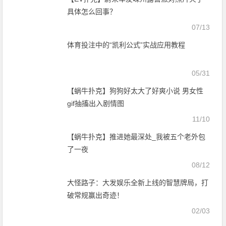
具体怎么回事？
07/13
体育投注中的“凯利公式”实战应用教程
05/31
【蜗牛扑克】狗狗好太大了好爽小说 男女性
gif抽搐出入剧情图
11/10
【蜗牛扑克】推进她最深处_我被五个老外包
了一夜
08/12
大怪路子：大发娱乐全新上线的智慧牌局，打
破常规赢出奇迹！
02/03