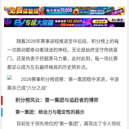
随着2026年赛事进程推进至中后段，积分榜上的每
一次跳动都牵动着球迷的神经。无论是始终坚守传统豪
门，还是热衷于挖掘黑马力量，此时此刻，每一场比赛
都足以成为左右最终格局的历史转折点。
积分榜风云：第一集团与追赶者的博弈
第一集团：统治力与稳定性的展示
目前处于领先地位的“第一集团”，展现出了令人惊叹