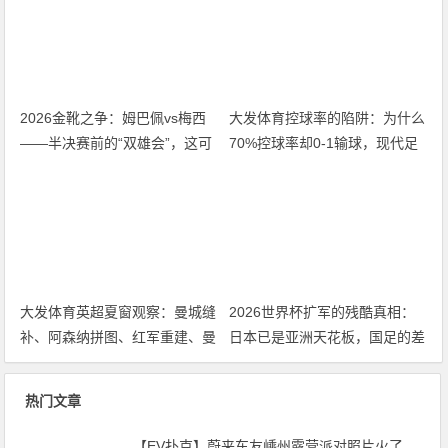
2026金靴之争：姆巴佩vs梅西
大发体育控球率的陷阱：为什么
——半决赛前的“双雄会”，这可
70%控球率却0-1输球，现代足
能是世界杯史上最难猜的金靴归
球早已不是“球权游戏”
属
大发体育英超夏窗观察：曼城缝
2026世界杯扩军的残酷真相：
补、阿森纳拼图、红军重建、曼
日本已是亚洲天花板，国足的差
联破局——新赛季乱战才刚开始
距远不止几个名额
热门文章
【EV扑克】蔚来车友嵊州露营派对照片火了