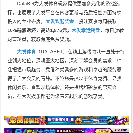
DafaBet
为大发体育玩家提供更加多元化的游戏选
择，也展现了大发平台在内容更新与品质把控方面持续
投入的专业态度。
大发欢迎奖金
，投注赛事每周获取
10%输额返还，高达1,875元。
大发幸运转盘
，每日旋转
财富轮盘，获取保底免费奖励。
大发体育
（DAFABET）在线上游戏领域一直处于行
业领先地位，深耕亚太地区，深刻了解会员的需求，精
准把握市场趋势，凭借种类繁多的游戏和卓越的服务赢
得了广大会员的青睐。不论您是热衷于体育竞猜、寻找
休闲娱乐、喜欢现场体验，还是棋牌和彩票的忠实会
员，在大发娱乐都能为您带来超凡的游戏享受。