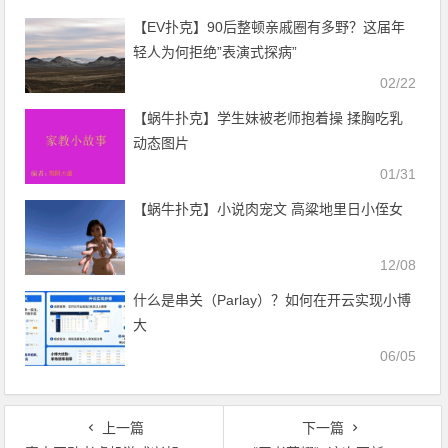
【EV扑克】90后整顿亲戚圈有多野？这届年
轻人为何拒绝”表演式探病”
02/22
【蜗牛扑克】学生妹被老师抱着操 揉胸吃乳
动态图片
01/31
【蜗牛扑克】小说肉宠文 高粱地里日小侄女
12/08
什么是串关（Parlay）？如何在开云实现小博
大
06/05
上一篇
下一篇