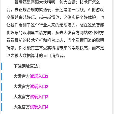
最后还是得跟大伙唠叨一句大白话：技术再怎么
变，去正规合规的渠道玩，永远是第一底线。AI把游戏
变得越来越好玩、越来越懂你，这确实是个好体验，也
让我们看到了这个行业未来的无限潜力。想在这波智能
化娱乐的浪潮里看清方向，多去大发官方网站这种地方
看看最新的技术分析和机台动态，当个看懂门道的聪明
玩家，你才能真正享受高科技带来的娱乐快感，而不是
沦为被大数据算计的盲目消费者。
下注网址直达：
大发官方
试玩入口1
大发官
方
试玩入口2
大发官
方
试玩入口3
大发官
方
试玩入口4