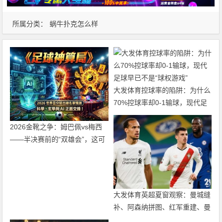
所属分类：
蜗牛扑克怎么样
大发体育控球率的陷阱：为什么
70%控球率却0-1输球，现代足
球早已不是“球权游戏”
2026金靴之争：姆巴佩vs梅西
——半决赛前的“双雄会”，这可
能是世界杯史上最难猜的金靴归
属
大发体育英超夏窗观察：曼城缝
补、阿森纳拼图、红军重建、曼
联破局——新赛季乱战才刚开始